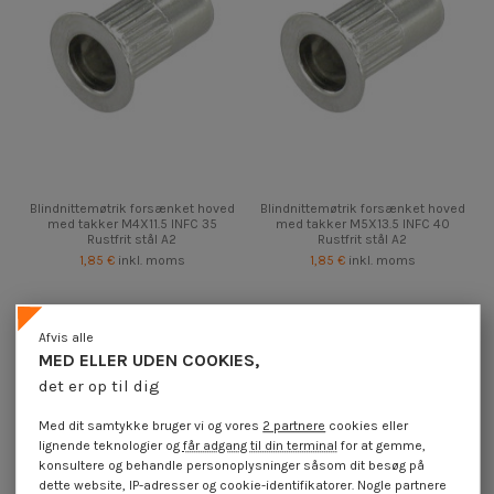
Blindnittemøtrik forsænket hoved
Blindnittemøtrik forsænket hoved
med takker M4X11.5 INFC 35
med takker M5X13.5 INFC 40
Rustfrit stål A2
Rustfrit stål A2
1,85 €
inkl. moms
1,85 €
inkl. moms
Afvis alle
MED ELLER UDEN COOKIES,
det er op til dig
Med dit samtykke bruger vi og vores
2 partnere
cookies eller
lignende teknologier og
får adgang til din terminal
for at gemme,
konsultere og behandle personoplysninger såsom dit besøg på
dette website, IP-adresser og cookie-identifikatorer. Nogle partnere