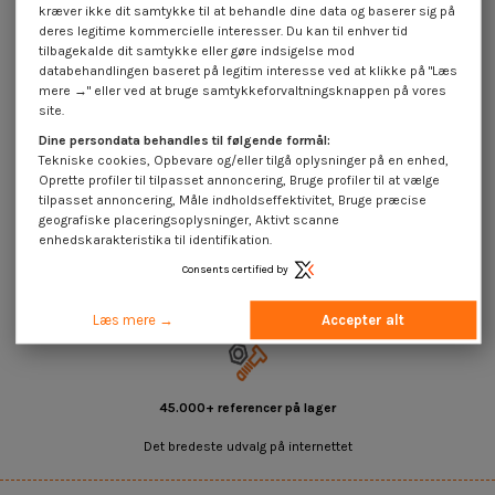
kræver ikke dit samtykke til at behandle dine data og baserer sig på
deres legitime kommercielle interesser. Du kan til enhver tid
tilbagekalde dit samtykke eller gøre indsigelse mod
databehandlingen baseret på legitim interesse ved at klikke på "Læs
mere →" eller ved at bruge samtykkeforvaltningsknappen på vores
Blindnittemøtrik forsænket hoved
site.
med takker M6X16 INFC 45
Rustfrit stål A2
Dine persondata behandles til følgende formål:
0,50 €
inkl. moms
Tekniske cookies, Opbevare og/eller tilgå oplysninger på en enhed,
Oprette profiler til tilpasset annoncering, Bruge profiler til at vælge
tilpasset annoncering, Måle indholdseffektivitet, Bruge præcise
geografiske placeringsoplysninger, Aktivt scanne
Møtrik nitte forsænket hoved med takker INFC Rustfrit stål
enhedskarakteristika til identifikation.
Consents certified by
Læs mere →
Accepter alt
45.000+ referencer på lager
Det bredeste udvalg på internettet