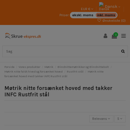
Dansk
EUR €
Priser:
ekskl. moms
inkl. moms
Ønskeliste (
0
)
0
Forside
Vores produkter
Møtrik
Blindnittemøtrikker og Blindnittebolt
Møtrik nitte faldt hived og forsænket hoved
Rustfrit stål
Møtrik nitte
forsænket hoved med takker INFC Rustfrit stål
Møtrik nitte forsænket hoved med takker
INFC Rustfrit stål
Relevans
5