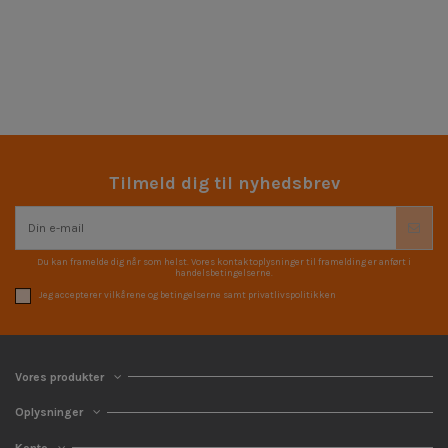
Tilmeld dig til nyhedsbrev
Du kan framelde dig når som helst. Vores kontaktoplysninger til framelding er anført i
handelsbetingelserne.
Jeg accepterer vilkårene og betingelserne samt privatlivspolitikken
Vores produkter
Oplysninger
Konto