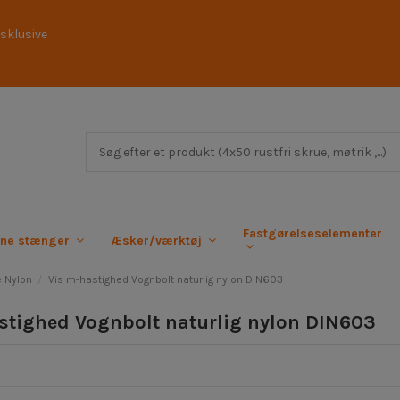
sklusive
Fastgørelseselementer
rne stænger
Æsker/værktøj
 Nylon
Vis m-hastighed Vognbolt naturlig nylon DIN603
stighed Vognbolt naturlig nylon DIN603