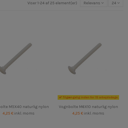
Viser 1-24 af 25 element(er)
Relevans
24
Tilgængelig inden for 15 arbejdsdage
olte M5X40 naturlig nylon
Vognbolte M6X10 naturlig nylon
4,25 €
inkl. moms
4,25 €
inkl. moms