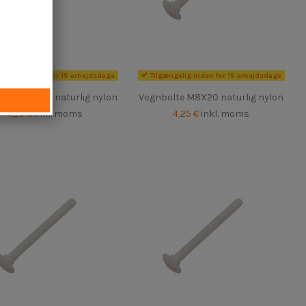
ængelig inden for 15 arbejdsdage
Tilgængelig inden for 15 arbejdsdage
olte M8X30 naturlig nylon
Vognbolte M8X20 naturlig nylon
4,25 €
inkl. moms
4,25 €
inkl. moms