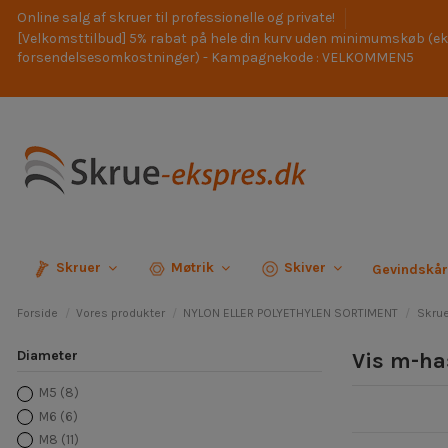
Online salg af skruer til professionelle og private!
[Velkomsttilbud] 5% rabat på hele din kurv uden minimumskøb (ek
forsendelsesomkostninger) - Kampagnekode : VELKOMMEN5
Skruer
Møtrik
Skiver
Gevindskå
Forside
Vores produkter
NYLON ELLER POLYETHYLEN SORTIMENT
Skrue
Diameter
Vis m-ha
M5
(8)
M6
(6)
M8
(11)