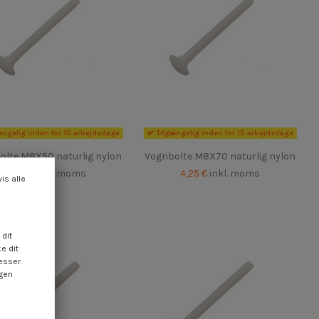
ængelig inden for 15 arbejdsdage
Tilgængelig inden for 15 arbejdsdage
olte M8X50 naturlig nylon
Vognbolte M8X70 naturlig nylon
4,25 €
inkl. moms
4,25 €
inkl. moms
vis alle
dit
e dit
esser.
ngen