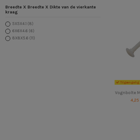
Breedte X Breedte X Dikte van de vierkante
kraag
5X5X4.1
(8)
6X6X4.6
(6)
8X8X5.6
(11)
Tilgængelig 
Vognbolte M
4,25