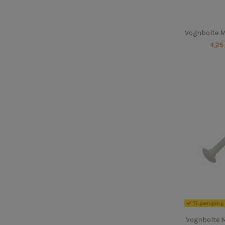
Vognbolte M
4,25
Tilgængelig 
Vognbolte M