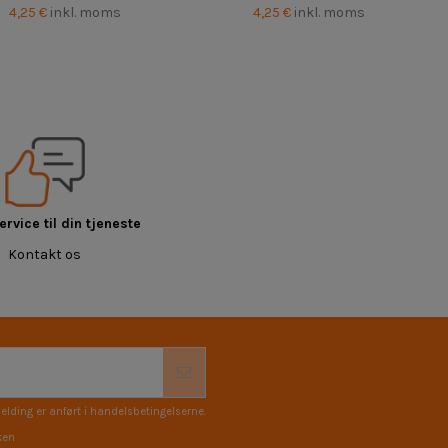
4,25 €
inkl. moms
4,25 €
inkl. moms
rvice til din tjeneste
Kontakt os
elding er anført i handelsbetingelserne.
ken