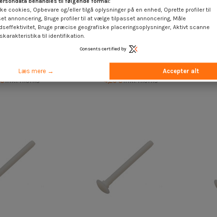
ersondata behandles til følgende formål:
ke cookies, Opbevare og/eller tilgå oplysninger på en enhed, Oprette profiler til
set annoncering, Bruge profiler til at vælge tilpasset annoncering, Måle
dseffektivitet, Bruge præcise geografiske placeringsoplysninger, Aktivt scanne
karakteristika til identifikation.
Consents certified by
inden for 15 arbejdsdage
Tilgængelig inden for 15 arbejdsdage
Tilg
8X10 naturlig nylon
Vognbolte M8X80 naturlig nylon
Vognb
Læs mere →
Accepter alt
 €
inkl. moms
4,25 €
inkl. moms