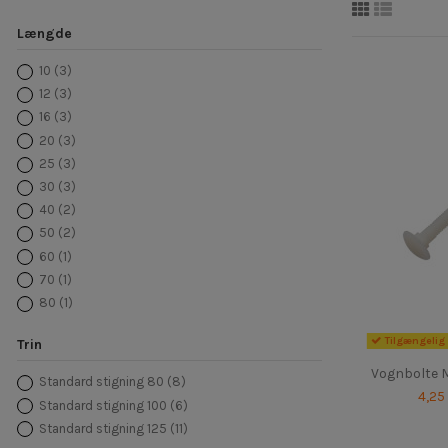
Længde
10
(3)
12
(3)
16
(3)
20
(3)
25
(3)
30
(3)
40
(2)
50
(2)
60
(1)
70
(1)
80
(1)
Tilgængelig 
Trin
Vognbolte M
Standard stigning 80
(8)
4,25
Standard stigning 100
(6)
Standard stigning 125
(11)