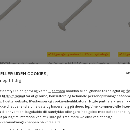
Tilgængelig inden for 25 arbejdsdage
Tilg
6X25 naturlig nylon
Vognbolte M6X30 naturlig nylon
Vognb
 €
inkl. moms
4,25 €
inkl. moms
ELLER UDEN COOKIES,
Af
r op til dig
t samtykke bruger vi og vores
2 partnere
cookies eller lignende teknologier og
får
 til din terminal
for at gemme, konsultere og behandle personoplysninger såsom 
på dette website, IP-adresser og cookie-identifikatorer. Nogle partnere kræver ikk
ke til at behandle dine data og baserer sig på deres legitime kommercielle inter
 til enhver tid tilbagekalde dit samtykke eller gøre indsigelse mod databehandli
t på legitim interesse ved at klikke på "Læs mere →" eller ved at bruge
keforvaltningsknappen på vores site.