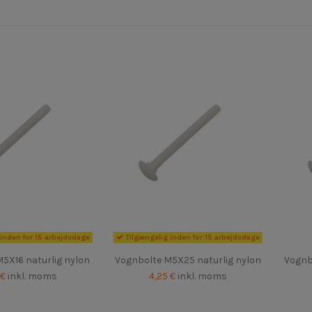
inden for 15 arbejdsdage
Tilgængelig inden for 15 arbejdsdage
5X16 naturlig nylon
Vognbolte M5X25 naturlig nylon
Vognb
 €
inkl. moms
4,25 €
inkl. moms