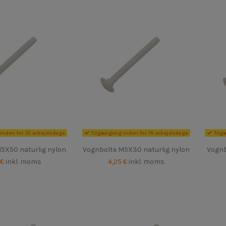
inden for 15 arbejdsdage
Tilgængelig inden for 15 arbejdsdage
Tilg
5X50 naturlig nylon
Vognbolte M5X30 naturlig nylon
Vognb
 €
inkl. moms
4,25 €
inkl. moms