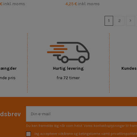
 €
inkl. moms
4,25 €
inkl. moms
1
2
 mængder
Hurtig levering
Kundese
nde pris
fra 72 timer
edsbrev
Du kan framelde dig når som helst. Vores kontaktoplysninger til fram
Jeg accepterer vilkårene og betingelserne samt privatlivspolitik