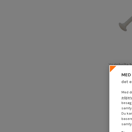
Vognbolte M
4,25
MED 
det e
Med di
adgang
besøg 
samtyk
Du kan
basere
samtyk