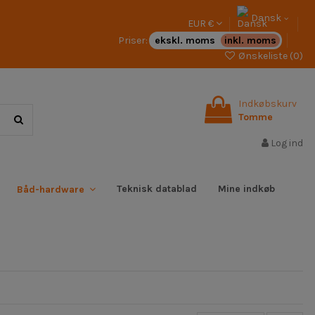
Dansk
EUR €
Priser:
ekskl. moms
inkl. moms
Ønskeliste (
0
)
Indkøbskurv
Tomme
Log ind
Teknisk datablad
Mine indkøb
Båd-hardware