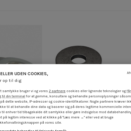
ELLER UDEN COOKIES,
Af
r op til dig
t samtykke bruger vi og vores
2 partnere
cookies eller lignende teknologier og
får
 til din terminal
for at gemme, konsultere og behandle personoplysninger såsom 
på dette website, IP-adresser og cookie-identifikatorer. Nogle partnere kræver ikk
ke til at behandle dine data og baserer sig på deres legitime kommercielle inter
 20X36X5 elforzinket
Skiver flad 20X60X6 Rå stål
Skiver
 til enhver tid tilbagekalde dit samtykke eller gøre indsigelse mod databehandli
stål
4,25 €
inkl. moms
t på legitim interesse ved at klikke på "Læs mere →" eller ved at bruge
 €
inkl. moms
keforvaltningsknappen på vores site.