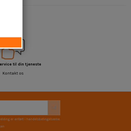
rvice til din tjeneste
Kontakt os
elding er anført i handelsbetingelserne.
ken