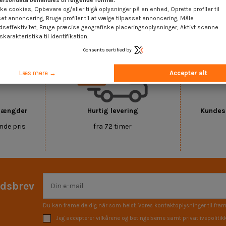
ersondata behandles til følgende formål:
ke cookies, Opbevare og/eller tilgå oplysninger på en enhed, Oprette profiler til
set annoncering, Bruge profiler til at vælge tilpasset annoncering, Måle
meter 20
dseffektivitet, Bruge præcise geografiske placeringsoplysninger, Aktivt scanne
karakteristika til identifikation.
Consents certified by
Læs mere →
Accepter alt
 mængder
Hurtig levering
Kundese
nde pris
fra 72 timer
edsbrev
Du kan framelde dig når som helst. Vores kontaktoplysninger til fram
Jeg accepterer vilkårene og betingelserne samt privatlivspolitik