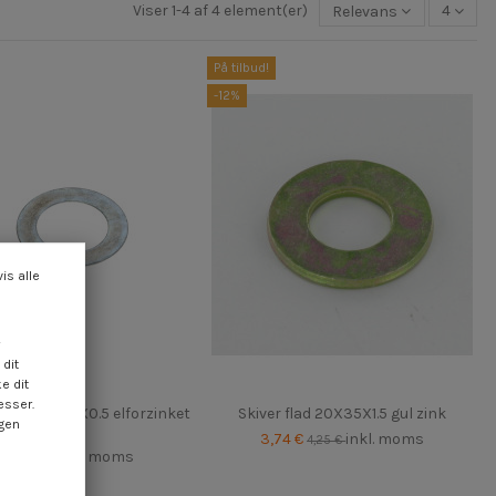
Viser 1-4 af 4 element(er)
Relevans
4
På tilbud!
-12%
vis alle
dit
e dit
esser.
 flad 20X32X0.5 elforzinket
Skiver flad 20X35X1.5 gul zink
ngen
stål
3,74 €
inkl. moms
4,25 €
4,25 €
inkl. moms