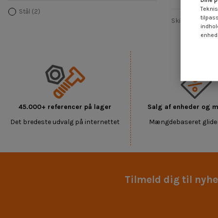
Dine p
Teknis
Stål
(2)
tilpas
Skiver flad dia
indhol
enheds
45.000+ referencer på lager
Salg af enheder og
Det bredeste udvalg på internettet
Mængdebaseret glide
Tilmeld dig til nyh