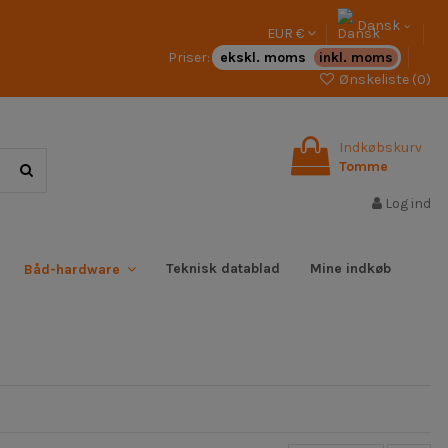
Dansk
EUR €
Priser:
ekskl. moms
inkl. moms
Ønskeliste (
0
)
Indkøbskurv
Tomme
Log ind
Teknisk datablad
Mine indkøb
Båd-hardware