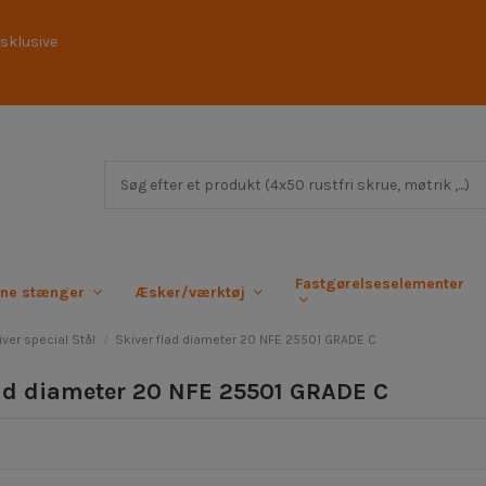
sklusive
Fastgørelseselementer
rne stænger
Æsker/værktøj
iver special Stål
Skiver flad diameter 20 NFE 25501 GRADE C
lad diameter 20 NFE 25501 GRADE C