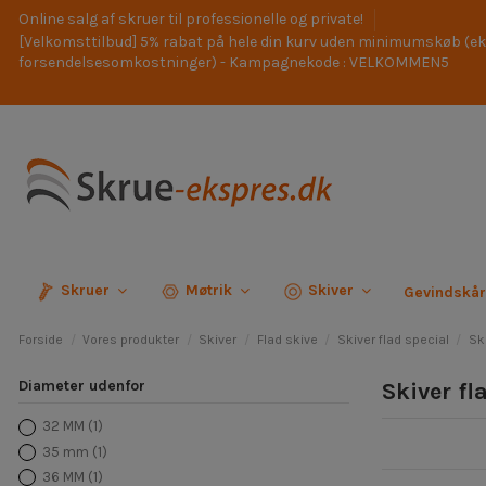
Online salg af skruer til professionelle og private!
[Velkomsttilbud] 5% rabat på hele din kurv uden minimumskøb (ek
forsendelsesomkostninger) - Kampagnekode : VELKOMMEN5
Skruer
Møtrik
Skiver
Gevindskå
Forside
Vores produkter
Skiver
Flad skive
Skiver flad special
Sk
Diameter udenfor
Skiver f
32 MM
(1)
35 mm
(1)
36 MM
(1)