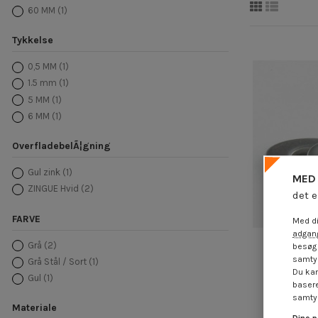
60 MM
(1)
Tykkelse
0,5 MM
(1)
1.5 mm
(1)
5 MM
(1)
6 MM
(1)
OverfladebelÃ¦gning
Gul zink
(1)
MED 
ZINGUE Hvid
(2)
det e
FARVE
Med di
adgang
Grå
(2)
besøg 
samtyk
Grå Stål / Sort
(1)
Skiver flad
Du kan
Gul
(1)
basere
1,85
samtyk
Materiale