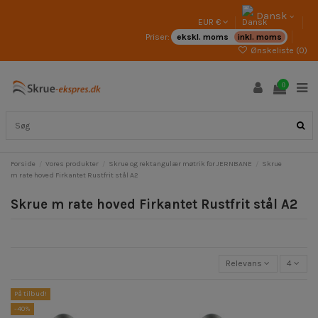
Dansk
EUR €
Priser:
ekskl. moms
inkl. moms
Ønskeliste (
0
)
0
Forside
Vores produkter
Skrue og rektangulær møtrik for JERNBANE
Skrue
m rate hoved Firkantet Rustfrit stål A2
Skrue m rate hoved Firkantet Rustfrit stål A2
Relevans
4
På tilbud!
-40%