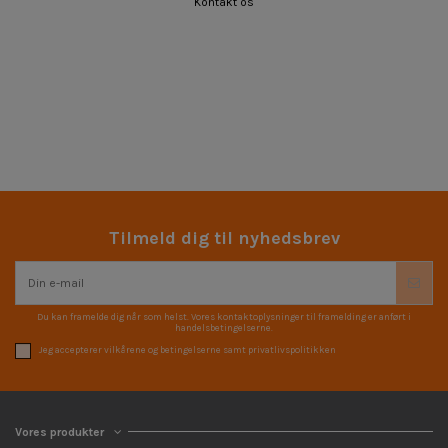
Kontakt os
Tilmeld dig til nyhedsbrev
Du kan framelde dig når som helst. Vores kontaktoplysninger til framelding er anført i
handelsbetingelserne.
Jeg accepterer vilkårene og betingelserne samt privatlivspolitikken
Vores produkter