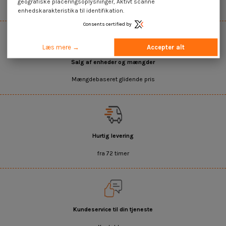
geografiske placeringsoplysninger, Aktivt scanne
Det bredeste udvalg på internettet
enhedskarakteristika til identifikation.
Consents certified by
Læs mere →
Accepter alt
Salg af enheder og mængder
Mængdebaseret glidende pris
Hurtig levering
fra 72 timer
Kundeservice til din tjeneste