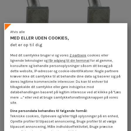
Afvis alle
MED ELLER UDEN COOKIES,
Vis m-hastighed M6X16 hoved
Vis m-hastighed M6X50 hoved
det er op til dig
Firkantet 10X10 EP3.5 Rustfrit stål
Firkantet 10X10 EP4 Rustfrit stål A2
A2
4,25 €
inkl. moms
Med dit samtykke bruger vi og vores
2 partnere
cookies eller
1,85 €
inkl. moms
lignende teknologier og
får adgang til din terminal
for at gemme,
konsultere og behandle personoplysninger såsom dit besøg på
dette website, IP-adresser og cookie-identifikatorer. Nogle partnere
kræver ikke dit samtykke til at behandle dine data og baserer sig på
Skrue m rate hoved Firkantet Rustfrit stål A2
deres legitime kommercielle interesser. Du kan til enhver tid
tilbagekalde dit samtykke eller gøre indsigelse mod
databehandlingen baseret på legitim interesse ved at klikke på "Læs
mere →" eller ved at bruge samtykkeforvaltningsknappen på vores
site.
Dine persondata behandles til følgende formål:
Tekniske cookies, Opbevare og/eller tilgå oplysninger på en enhed,
Oprette profiler til tilpasset annoncering, Bruge profiler til at vælge
45.000+ referencer på lager
tilpasset annoncering, Måle indholdseffektivitet, Bruge præcise