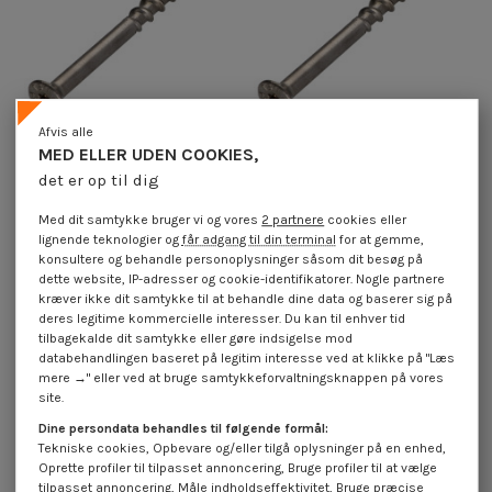
Afvis alle
MED ELLER UDEN COOKIES,
Tilgængelig inden for 10 hverdage
det er op til dig
Skrue til beton forsænket hoved
Skrue til beton forsænket hoved
T40 Rustfrit stål A4 10X80 Gevind
T30 Rustfrit stål A4 7,5X85 Gevind
Med dit samtykke bruger vi og vores
2 partnere
cookies eller
15
30
lignende teknologier og
får adgang til din terminal
for at gemme,
5,95 €
inkl. moms
5,90 €
inkl. moms
konsultere og behandle personoplysninger såsom dit besøg på
dette website, IP-adresser og cookie-identifikatorer. Nogle partnere
kræver ikke dit samtykke til at behandle dine data og baserer sig på
Skrue til beton forsænket hoved TORX Rustfrit stål A4
deres legitime kommercielle interesser. Du kan til enhver tid
tilbagekalde dit samtykke eller gøre indsigelse mod
databehandlingen baseret på legitim interesse ved at klikke på "Læs
mere →" eller ved at bruge samtykkeforvaltningsknappen på vores
site.
Dine persondata behandles til følgende formål:
Tekniske cookies, Opbevare og/eller tilgå oplysninger på en enhed,
Oprette profiler til tilpasset annoncering, Bruge profiler til at vælge
tilpasset annoncering, Måle indholdseffektivitet, Bruge præcise
45.000+ referencer på lager