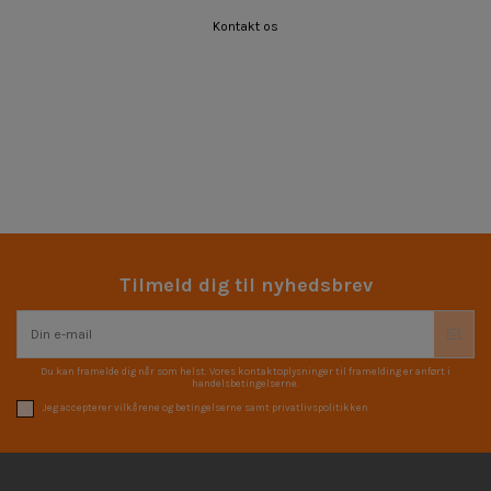
Kontakt os
Tilmeld dig til nyhedsbrev
Du kan framelde dig når som helst. Vores kontaktoplysninger til framelding er anført i
handelsbetingelserne.
Jeg accepterer vilkårene og betingelserne samt privatlivspolitikken