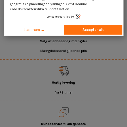
geografiske placeringsoplysninger, Aktivt scanne
enhedskarakteristika til identifikation.
Det bredeste udvalg på internettet
Consents certified by
Læs mere →
Accepter alt
Salg af enheder og mængder
Mængdebaseret glidende pris
Hurtig levering
fra 72 timer
Kundeservice til din tjeneste