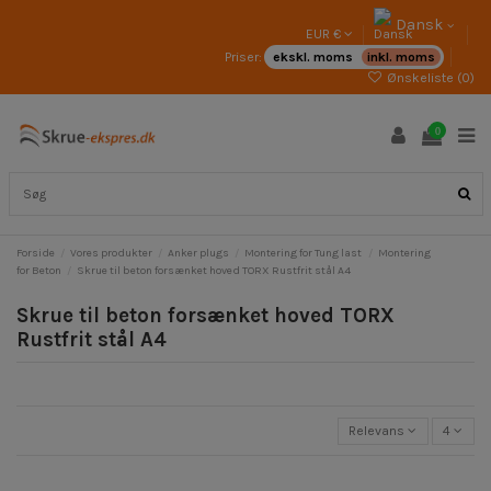
Dansk
EUR €
Priser:
ekskl. moms
inkl. moms
Ønskeliste (
0
)
0
Forside
Vores produkter
Anker plugs
Montering for Tung last
Montering
for Beton
Skrue til beton forsænket hoved TORX Rustfrit stål A4
Skrue til beton forsænket hoved TORX
Rustfrit stål A4
Relevans
4