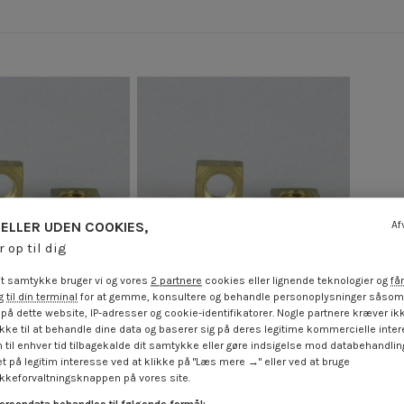
ELLER UDEN COOKIES,
Af
r op til dig
t samtykke bruger vi og vores
2 partnere
cookies eller lignende teknologier og
får
 til din terminal
for at gemme, konsultere og behandle personoplysninger såsom 
på dette website, IP-adresser og cookie-identifikatorer. Nogle partnere kræver ikk
ke til at behandle dine data og baserer sig på deres legitime kommercielle inter
ik Messing M4 6X6X2
Firkantmøtrik Messing M3 8X8X2
Firka
 til enhver tid tilbagekalde dit samtykke eller gøre indsigelse mod databehandli
 €
inkl. moms
4,25 €
inkl. moms
t på legitim interesse ved at klikke på "Læs mere →" eller ved at bruge
keforvaltningsknappen på vores site.