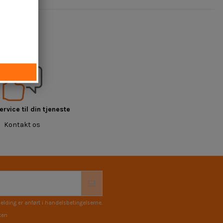
rvice til din tjeneste
Kontakt os
elding er anført i handelsbetingelserne.
ken