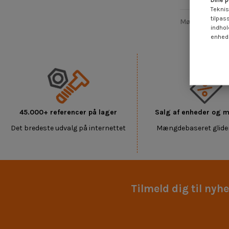
Dine p
Teknis
tilpas
Møtrik Firkan
indhol
enheds
45.000+ referencer på lager
Salg af enheder og
Det bredeste udvalg på internettet
Mængdebaseret glide
Tilmeld dig til nyh