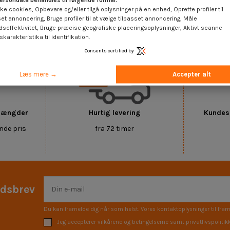
ersondata behandles til følgende formål:
ke cookies, Opbevare og/eller tilgå oplysninger på en enhed, Oprette profiler til
set annoncering, Bruge profiler til at vælge tilpasset annoncering, Måle
tet Messing
dseffektivitet, Bruge præcise geografiske placeringsoplysninger, Aktivt scanne
karakteristika til identifikation.
Consents certified by
Læs mere →
Accepter alt
 mængder
Hurtig levering
Kundese
nde pris
fra 72 timer
edsbrev
Du kan framelde dig når som helst. Vores kontaktoplysninger til fram
Jeg accepterer vilkårene og betingelserne samt privatlivspolitik