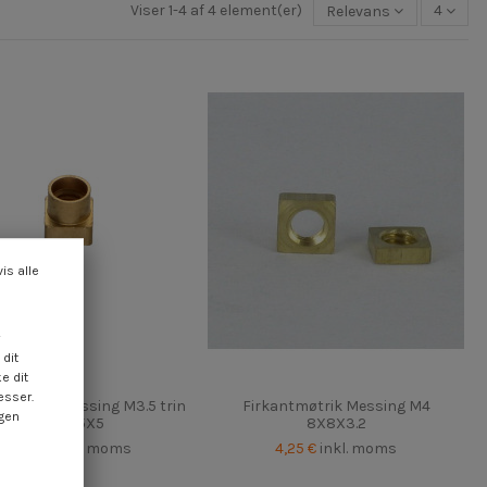
Viser 1-4 af 4 element(er)
Relevans
4
vis alle
dit
e dit
esser.
ntmøtrik Messing M3.5 trin
Firkantmøtrik Messing M4
ngen
60 5X5X5
8X8X3.2
4,25 €
inkl. moms
4,25 €
inkl. moms