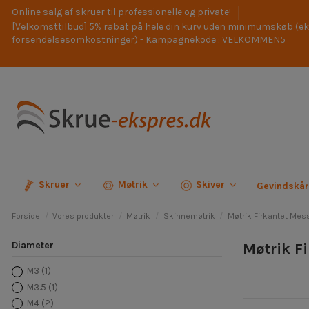
Online salg af skruer til professionelle og private!
[Velkomsttilbud] 5% rabat på hele din kurv uden minimumskøb (ek
forsendelsesomkostninger) - Kampagnekode : VELKOMMEN5
Skruer
Møtrik
Skiver
Gevindskå
Forside
Vores produkter
Møtrik
Skinnemøtrik
Møtrik Firkantet Mes
Diameter
Møtrik F
M3
(1)
M3.5
(1)
M4
(2)