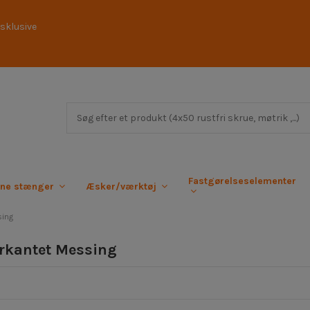
sklusive
Fastgørelseselementer
rne stænger
Æsker/værktøj
sing
irkantet Messing