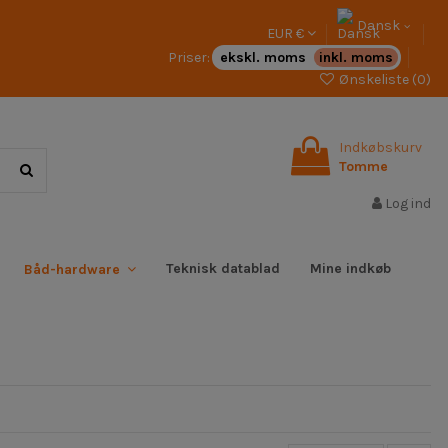
Dansk
EUR €
Priser:
ekskl. moms
inkl. moms
Ønskeliste (
0
)
Indkøbskurv
Tomme
Log ind
Teknisk datablad
Mine indkøb
Båd-hardware