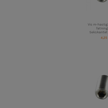
Vis m-hasti
fatning
Sekskantet f
4,25