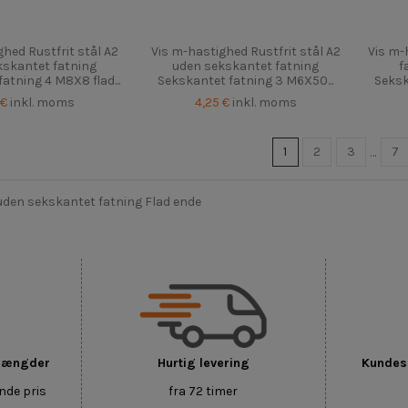
hed Rustfrit stål A2
Vis m-hastighed Rustfrit stål A2
Vis m-
kskantet fatning
uden sekskantet fatning
f
atning 4 M8X8 flad...
Sekskantet fatning 3 M6X50...
Seksk
 €
inkl. moms
4,25 €
inkl. moms
1
2
3
…
7
uden sekskantet fatning Flad ende
 mængder
Hurtig levering
Kundese
nde pris
fra 72 timer