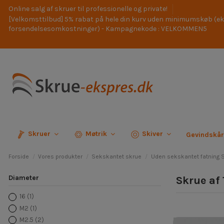
Online salg af skruer til professionelle og private!
[Velkomsttilbud] 5% rabat på hele din kurv uden minimumskøb (ek
forsendelsesomkostninger) - Kampagnekode : VELKOMMEN5
Skruer
Møtrik
Skiver
Gevindskå
Forside
Vores produkter
Sekskantet skrue
Uden sekskantet fatning 
Diameter
Skrue af
16
(1)
M2
(1)
M2.5
(2)