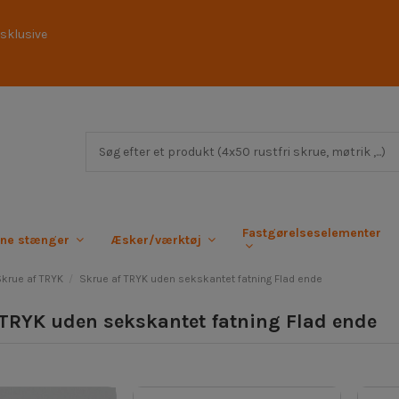
sklusive
Fastgørelseselementer
rne stænger
Æsker/værktøj
Skrue af TRYK
Skrue af TRYK uden sekskantet fatning Flad ende
 TRYK uden sekskantet fatning Flad ende