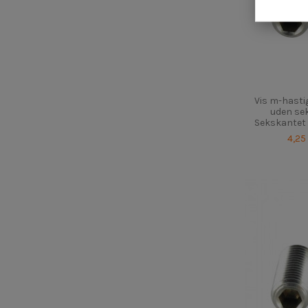
Vis m-hastig
uden se
Sekskantet f
4,25