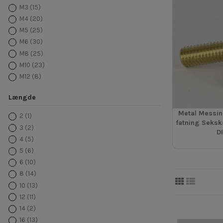
M3
(15)
M4
(20)
M5
(25)
M6
(30)
M8
(25)
M10
(23)
M12
(8)
Længde
Metal Messin
2
(1)
fatning Seksk
3
(2)
D
4
(5)
5
(6)
6
(10)
8
(14)
10
(13)
12
(11)
14
(2)
16
(13)