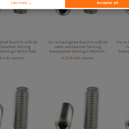
Læs mere →
Accepter alt
hed Rustfrit stål A2
Vis m-hastighed Rustfrit stål A2
Vis m-
kskantet fatning
uden sekskantet fatning
f
atning 1 M3X5 flad...
Sekskantet fatning 5 M10X50...
Seksk
 €
inkl. moms
4,25 €
inkl. moms