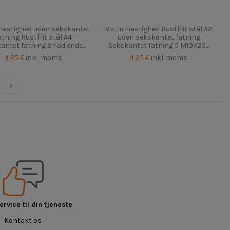
hastighed uden sekskantet
Vis m-hastighed Rustfrit stål A2
atning Rustfrit stål A4
uden sekskantet fatning
antet fatning 2 flad ende...
Sekskantet fatning 5 M10X25...
4,25 €
inkl. moms
4,25 €
inkl. moms
rvice til din tjeneste
Kontakt os