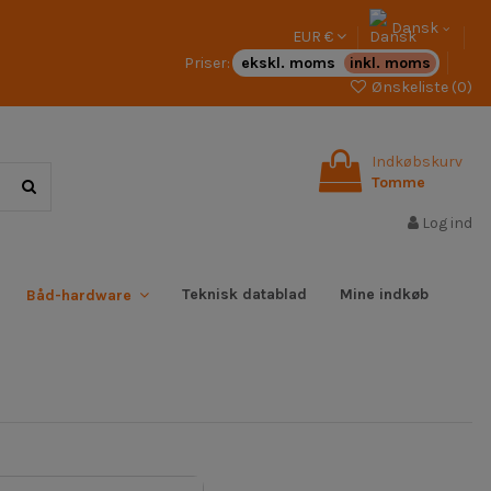
Dansk
EUR €
Priser:
ekskl. moms
inkl. moms
Ønskeliste (
0
)
Indkøbskurv
Tomme
Log ind
Teknisk datablad
Mine indkøb
Båd-hardware