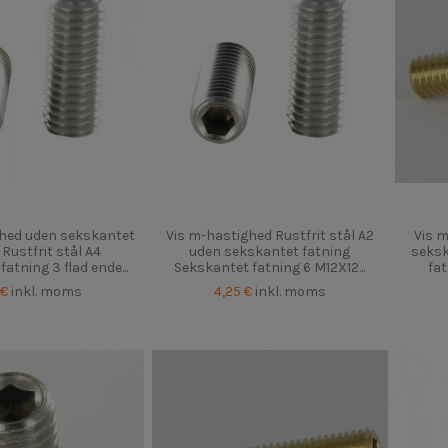
ghed uden sekskantet
Vis m-hastighed Rustfrit stål A2
Vis 
 Rustfrit stål A4
uden sekskantet fatning
seksk
atning 3 flad ende...
Sekskantet fatning 6 M12X12...
fa
 €
inkl. moms
4,25 €
inkl. moms