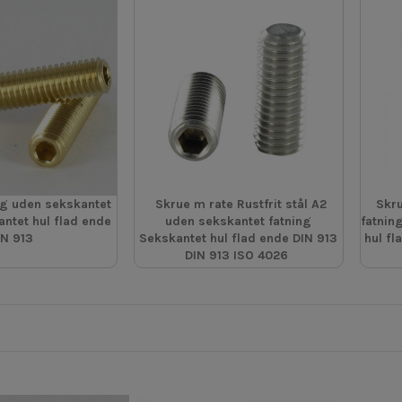
g uden sekskantet
Skrue m rate Rustfrit stål A2
Skru
antet hul flad ende
uden sekskantet fatning
fatning
IN 913
Sekskantet hul flad ende DIN 913
hul fl
DIN 913 ISO 4026