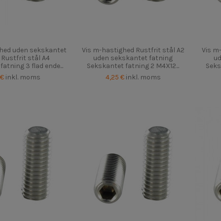
ghed uden sekskantet
Vis m-hastighed Rustfrit stål A2
Vis m
 Rustfrit stål A4
uden sekskantet fatning
ud
atning 3 flad ende...
Sekskantet fatning 2 M4X12...
Seks
 €
inkl. moms
4,25 €
inkl. moms