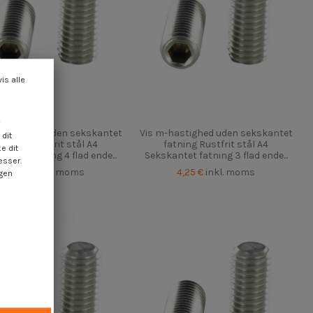
vis alle
hastighed uden sekskantet
Vis m-hastighed uden sekskantet
dit
atning Rustfrit stål A4
fatning Rustfrit stål A4
e dit
antet fatning 4 flad ende...
Sekskantet fatning 3 flad ende...
esser.
4,25 €
inkl. moms
4,25 €
inkl. moms
ngen