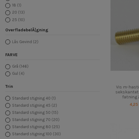
18
(1)
20
(13)
25
(10)
30
(10)
OverfladebelÃ¦gning
35
(5)
40
(8)
Lås Gevind
(2)
45
(5)
FARVE
50
(8)
55
(2)
Grå
(146)
60
(5)
Gul
(4)
70
(4)
80
(1)
Trin
Vis m-hast
90
(1)
sekskantet
fatning 
Standard stigning 40
(1)
4,25
Standard stigning 45
(2)
Standard stigning 50
(15)
Standard stigning 70
(20)
Standard stigning 80
(25)
Standard stigning 100
(30)