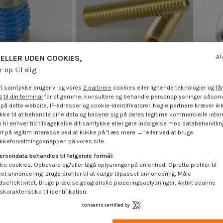
ELLER UDEN COOKIES,
Af
r op til dig
inden for 30 arbejdsdage
t samtykke bruger vi og vores
2 partnere
cookies eller lignende teknologier og
får
hed Rustfrit stål A2
Vis m-hastighed Messing uden
Vis m-
 til din terminal
for at gemme, konsultere og behandle personoplysninger såsom 
kskantet fatning
sekskantet fatning Sekskantet
f
på dette website, IP-adresser og cookie-identifikatorer. Nogle partnere kræver ikk
atning 3 M6X8 flad...
fatning 3 M6X6 flad ende
Seksk
ke til at behandle dine data og baserer sig på deres legitime kommercielle inter
 €
inkl. moms
4,25 €
inkl. moms
 til enhver tid tilbagekalde dit samtykke eller gøre indsigelse mod databehandli
t på legitim interesse ved at klikke på "Læs mere →" eller ved at bruge
keforvaltningsknappen på vores site.
ersondata behandles til følgende formål:
ke cookies, Opbevare og/eller tilgå oplysninger på en enhed, Oprette profiler til
set annoncering, Bruge profiler til at vælge tilpasset annoncering, Måle
dseffektivitet, Bruge præcise geografiske placeringsoplysninger, Aktivt scanne
karakteristika til identifikation.
Consents certified by