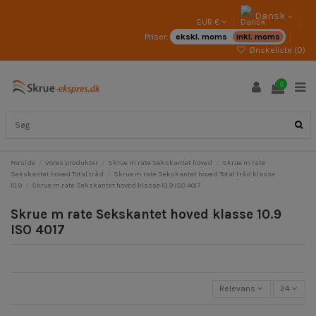
Dansk
EUR €
Priser:
ekskl. moms
inkl. moms
Ønskeliste (
0
)
0
Forside
Vores produkter
Skrue m rate Sekskantet hoved
Skrue m rate
Sekskantet hoved Total tråd
Skrue m rate Sekskantet hoved Total tråd klasse
10.9
Skrue m rate Sekskantet hoved klasse 10.9 ISO 4017
Skrue m rate Sekskantet hoved klasse 10.9
ISO 4017
Relevans
24