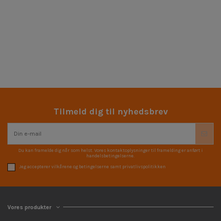
Tilmeld dig til nyhedsbrev
Du kan framelde dig når som helst. Vores kontaktoplysninger til framelding er anført i
handelsbetingelserne.
Jeg accepterer vilkårene og betingelserne samt privatlivspolitikken
Vores produkter