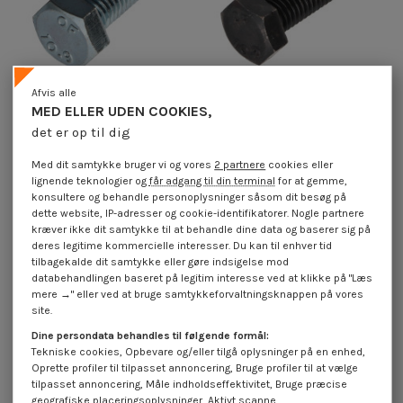
Afvis alle
MED ELLER UDEN COOKIES,
det er op til dig
Vis m-hastighed Sekskantet
Vis m-hastighed Sekskantet
hoved M8X30 klasse 10.9
hoved M8X30 klasse 10.9 Rå stål
Med dit samtykke bruger vi og vores
2 partnere
cookies eller
elforzinket stål
4,25 €
inkl. moms
lignende teknologier og
får adgang til din terminal
for at gemme,
0,50 €
inkl. moms
konsultere og behandle personoplysninger såsom dit besøg på
dette website, IP-adresser og cookie-identifikatorer. Nogle partnere
kræver ikke dit samtykke til at behandle dine data og baserer sig på
deres legitime kommercielle interesser. Du kan til enhver tid
tilbagekalde dit samtykke eller gøre indsigelse mod
databehandlingen baseret på legitim interesse ved at klikke på "Læs
mere →" eller ved at bruge samtykkeforvaltningsknappen på vores
site.
Dine persondata behandles til følgende formål:
Tekniske cookies, Opbevare og/eller tilgå oplysninger på en enhed,
Oprette profiler til tilpasset annoncering, Bruge profiler til at vælge
tilpasset annoncering, Måle indholdseffektivitet, Bruge præcise
geografiske placeringsoplysninger, Aktivt scanne