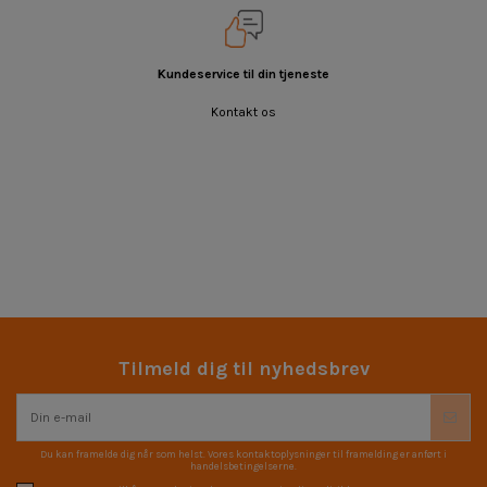
Kundeservice til din tjeneste
Kontakt os
Tilmeld dig til nyhedsbrev
Du kan framelde dig når som helst. Vores kontaktoplysninger til framelding er anført i
handelsbetingelserne.