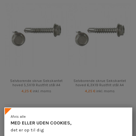
Selvborende skrue Sekskantet
Selvborende skrue Sekskantet
hoved 5,5X19 Rustfrit stål A4
hoved 6,3X19 Rustfrit stål A4
4,25 €
inkl. moms
4,25 €
inkl. moms
Selvborende skrue Sekskantet hoved Rustfrit stål A4
Afvis alle
MED ELLER UDEN COOKIES,
det er op til dig