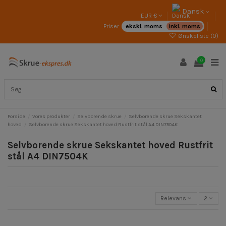
Dansk
EUR €
Priser:
ekskl. moms
inkl. moms
Ønskeliste (
0
)
0
Forside
Vores produkter
Selvborende skrue
Selvborende skrue Sekskantet
hoved
Selvborende skrue Sekskantet hoved Rustfrit stål A4 DIN7504K
Selvborende skrue Sekskantet hoved Rustfrit
stål A4 DIN7504K
Relevans
2