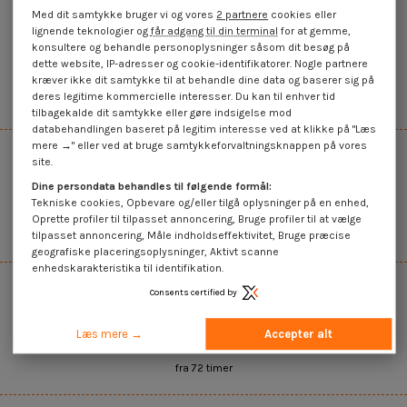
Med dit samtykke bruger vi og vores
2 partnere
cookies eller
lignende teknologier og
får adgang til din terminal
for at gemme,
konsultere og behandle personoplysninger såsom dit besøg på
dette website, IP-adresser og cookie-identifikatorer. Nogle partnere
45.000+ referencer på lager
kræver ikke dit samtykke til at behandle dine data og baserer sig på
deres legitime kommercielle interesser. Du kan til enhver tid
Det bredeste udvalg på internettet
tilbagekalde dit samtykke eller gøre indsigelse mod
databehandlingen baseret på legitim interesse ved at klikke på "Læs
mere →" eller ved at bruge samtykkeforvaltningsknappen på vores
site.
Dine persondata behandles til følgende formål:
Tekniske cookies, Opbevare og/eller tilgå oplysninger på en enhed,
Salg af enheder og mængder
Oprette profiler til tilpasset annoncering, Bruge profiler til at vælge
Mængdebaseret glidende pris
tilpasset annoncering, Måle indholdseffektivitet, Bruge præcise
geografiske placeringsoplysninger, Aktivt scanne
enhedskarakteristika til identifikation.
Consents certified by
Læs mere →
Accepter alt
Hurtig levering
fra 72 timer