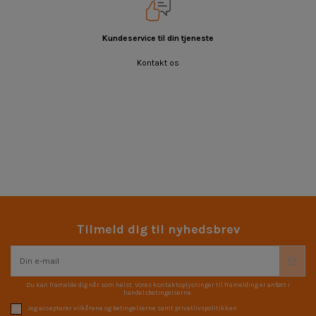
Kundeservice til din tjeneste
Kontakt os
Tilmeld dig til nyhedsbrev
Du kan framelde dig når som helst. Vores kontaktoplysninger til framelding er anført i
handelsbetingelserne.
Jeg accepterer vilkårene og betingelserne samt privatlivspolitikken