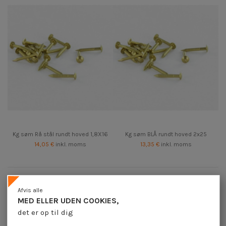
Kg søm Rå stål rundt hoved 1,8X16
Kg søm BLÅ rundt hoved 2x25
14,05 €
inkl. moms
13,35 €
inkl. moms
Solgt pr kilogram PUNKTER Rå stål rundt hoved
Afvis alle
MED ELLER UDEN COOKIES,
det er op til dig