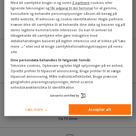
Med dit samtykke bruger vi og vores
2 partnere
cookies eller
lignende teknologier og
får adgang til din terminal
for at gemme,
konsultere og behandle personoplysninger såsom dit besøg på
dette website, IP-adresser og cookie-identifikatorer. Nogle partnere
45.000+ referencer på lager
kræver ikke dit samtykke til at behandle dine data og baserer sig på
Det bredeste udvalg på internettet
deres legitime kommercielle interesser. Du kan til enhver tid
tilbagekalde dit samtykke eller gøre indsigelse mod
databehandlingen baseret på legitim interesse ved at klikke på "Læs
mere →" eller ved at bruge samtykkeforvaltningsknappen på vores
site.
Dine persondata behandles til følgende formål:
Salg af enheder og mængder
Tekniske cookies, Opbevare og/eller tilgå oplysninger på en enhed,
Oprette profiler til tilpasset annoncering, Bruge profiler til at vælge
Mængdebaseret glidende pris
tilpasset annoncering, Måle indholdseffektivitet, Bruge præcise
geografiske placeringsoplysninger, Aktivt scanne
enhedskarakteristika til identifikation.
Consents certified by
Hurtig levering
Læs mere →
Accepter alt
fra 72 timer