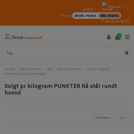
Dansk
EUR €
Priser:
ekskl. moms
inkl. moms
Ønskeliste (
0
)
0
Forside
Vores produkter
Søm
Søm rundt hoved
Solgt pr kilogram
PUNKTER Rå stål rundt hoved
Solgt pr kilogram PUNKTER Rå stål rundt
hoved
Relevans
2