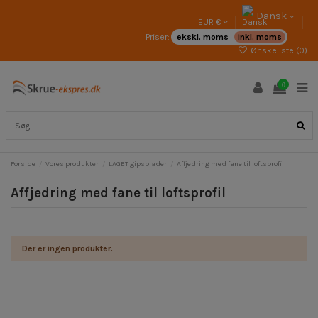
Dansk
EUR €
Priser:
ekskl. moms
inkl. moms
Ønskeliste (
0
)
0
Forside
Vores produkter
LAGET gipsplader
Affjedring med fane til loftsprofil
Affjedring med fane til loftsprofil
Der er ingen produkter.