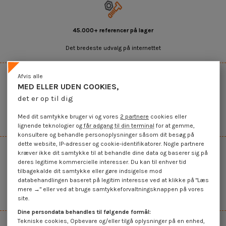
45.000+ referencer på lager
Det bredeste udvalg på internettet
Afvis alle
MED ELLER UDEN COOKIES,
det er op til dig
Salg af enheder og mængder
Med dit samtykke bruger vi og vores
2 partnere
cookies eller
Mængdebaseret glidende pris
lignende teknologier og
får adgang til din terminal
for at gemme,
konsultere og behandle personoplysninger såsom dit besøg på
dette website, IP-adresser og cookie-identifikatorer. Nogle partnere
kræver ikke dit samtykke til at behandle dine data og baserer sig på
deres legitime kommercielle interesser. Du kan til enhver tid
tilbagekalde dit samtykke eller gøre indsigelse mod
Hurtig levering
databehandlingen baseret på legitim interesse ved at klikke på "Læs
mere →" eller ved at bruge samtykkeforvaltningsknappen på vores
fra 72 timer
site.
Dine persondata behandles til følgende formål:
Tekniske cookies, Opbevare og/eller tilgå oplysninger på en enhed,