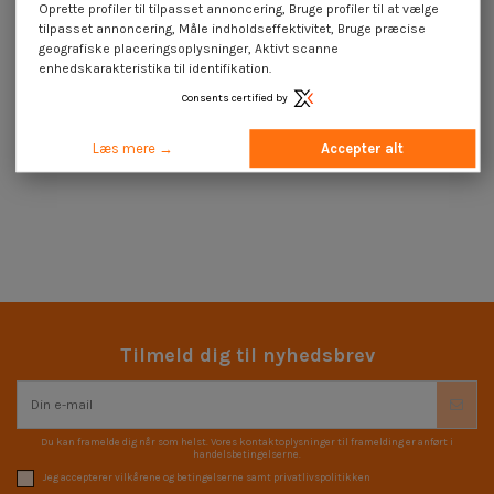
Oprette profiler til tilpasset annoncering, Bruge profiler til at vælge
tilpasset annoncering, Måle indholdseffektivitet, Bruge præcise
geografiske placeringsoplysninger, Aktivt scanne
Kundeservice til din tjeneste
enhedskarakteristika til identifikation.
Kontakt os
Consents certified by
Læs mere →
Accepter alt
Tilmeld dig til nyhedsbrev
Du kan framelde dig når som helst. Vores kontaktoplysninger til framelding er anført i
handelsbetingelserne.
Jeg accepterer vilkårene og betingelserne samt privatlivspolitikken