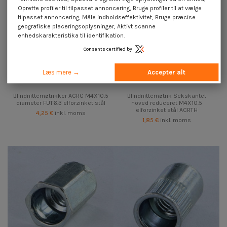
Oprette profiler til tilpasset annoncering, Bruge profiler til at vælge
tilpasset annoncering, Måle indholdseffektivitet, Bruge præcise
geografiske placeringsoplysninger, Aktivt scanne
enhedskarakteristika til identifikation.
Consents certified by
Læs mere →
Accepter alt
Blindnittemøtrikker ACRC M4X10.5
Blindnittemøtrik Sekskantet
diameter FUT6.3 elforzinket stål
hoved reduceret M4X10.5
elforzinket stål ACRTH
4,25 €
inkl. moms
1,85 €
inkl. moms