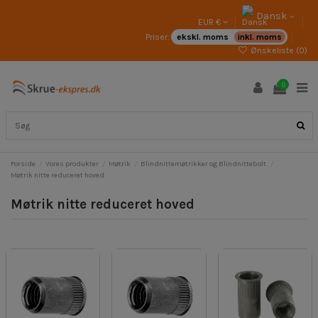
Dansk
EUR €
Priser:
ekskl. moms
inkl. moms
Ønskeliste (
0
)
0
Forside
Vores produkter
Møtrik
Blindnittemøtrikker og Blindnittebolt
Møtrik nitte reduceret hoved
Møtrik nitte reduceret hoved