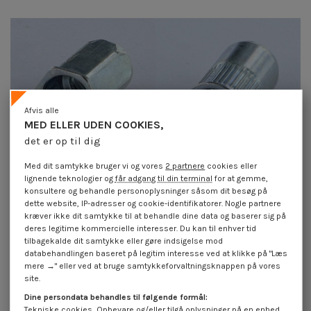
Afvis alle
MED ELLER UDEN COOKIES,
det er op til dig
Med dit samtykke bruger vi og vores
2 partnere
cookies eller
lignende teknologier og
får adgang til din terminal
for at gemme,
konsultere og behandle personoplysninger såsom dit besøg på
Blindnittemøtrik Sekskantet
Blindnittemøtrikker ACRC M8X16
dette website, IP-adresser og cookie-identifikatorer. Nogle partnere
hoved reduceret M10X19
diameter FUT10.5 elforzinket stål
elforzinket stål ACRTH
kræver ikke dit samtykke til at behandle dine data og baserer sig på
1,85 €
inkl. moms
deres legitime kommercielle interesser. Du kan til enhver tid
1,85 €
inkl. moms
tilbagekalde dit samtykke eller gøre indsigelse mod
databehandlingen baseret på legitim interesse ved at klikke på "Læs
mere →" eller ved at bruge samtykkeforvaltningsknappen på vores
site.
Dine persondata behandles til følgende formål:
Tekniske cookies, Opbevare og/eller tilgå oplysninger på en enhed,