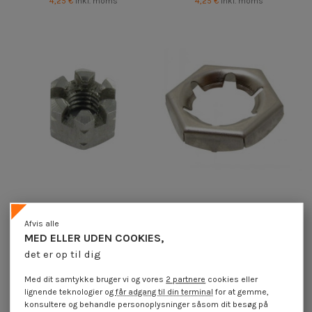
4,25 €
inkl. moms
4,25 €
inkl. moms
Sekskantmøtrik to SLOTS Rustfrit
Sekskantet låsemøtrik Rustfrit
Afvis alle
stål A4 M20
stål A2 M20
MED ELLER UDEN COOKIES,
5,10 €
inkl. moms
4,25 €
inkl. moms
det er op til dig
Med dit samtykke bruger vi og vores
2 partnere
cookies eller
lignende teknologier og
får adgang til din terminal
for at gemme,
konsultere og behandle personoplysninger såsom dit besøg på