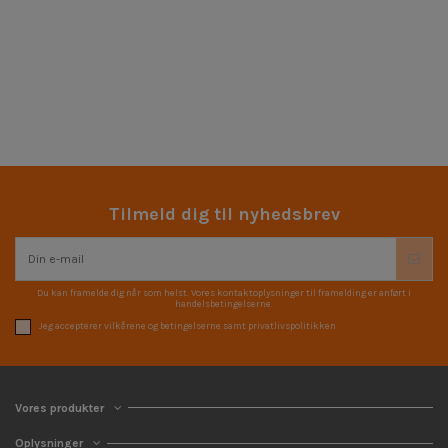
Tilmeld dig til nyhedsbrev
Du kan framelde dig når som helst. Vores kontaktoplysninger til framelding er anført i
handelsbetingelserne.
Jeg accepterer vilkårene og betingelserne samt privatlivspolitikken
Vores produkter
Oplysninger