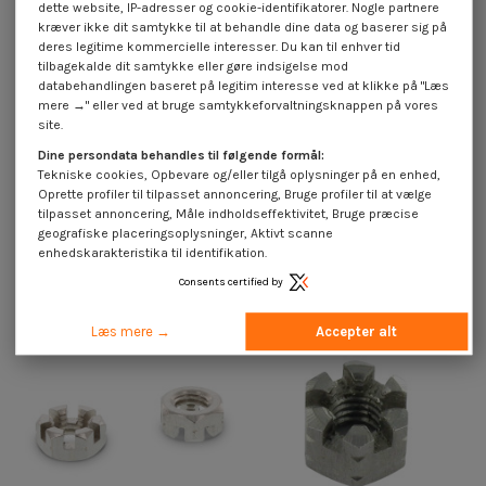
dette website, IP-adresser og cookie-identifikatorer. Nogle partnere
kræver ikke dit samtykke til at behandle dine data og baserer sig på
deres legitime kommercielle interesser. Du kan til enhver tid
tilbagekalde dit samtykke eller gøre indsigelse mod
databehandlingen baseret på legitim interesse ved at klikke på "Læs
mere →" eller ved at bruge samtykkeforvaltningsknappen på vores
site.
Dine persondata behandles til følgende formål:
Tekniske cookies, Opbevare og/eller tilgå oplysninger på en enhed,
Oprette profiler til tilpasset annoncering, Bruge profiler til at vælge
tilpasset annoncering, Måle indholdseffektivitet, Bruge præcise
Sekskantmøtrik to SLOTS Rustfrit
Sekskantmøtrik to SLOTS Rustfrit
stål M12
stål A4 M16
geografiske placeringsoplysninger, Aktivt scanne
enhedskarakteristika til identifikation.
4,25 €
inkl. moms
4,25 €
inkl. moms
Consents certified by
Læs mere →
Accepter alt