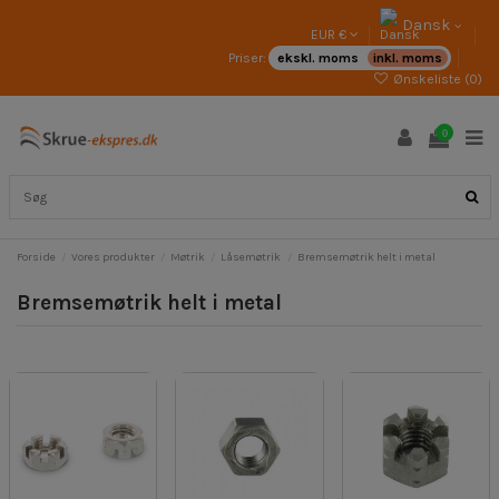
Dansk
EUR €
Priser:
ekskl. moms
inkl. moms
Ønskeliste (
0
)
0
Forside
Vores produkter
Møtrik
Låsemøtrik
Bremsemøtrik helt i metal
Bremsemøtrik helt i metal