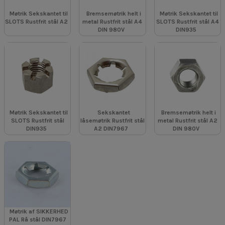
Møtrik Sekskantet til
Bremsemøtrik helt i
Møtrik Sekskantet til
SLOTS Rustfrit stål A2
metal Rustfrit stål A4
SLOTS Rustfrit stål A4
DIN 980V
DIN935
Møtrik Sekskantet til
Sekskantet
Bremsemøtrik helt i
SLOTS Rustfrit stål
låsemøtrik Rustfrit stål
metal Rustfrit stål A2
DIN935
A2 DIN7967
DIN 980V
Møtrik af SIKKERHED
PAL Rå stål DIN7967