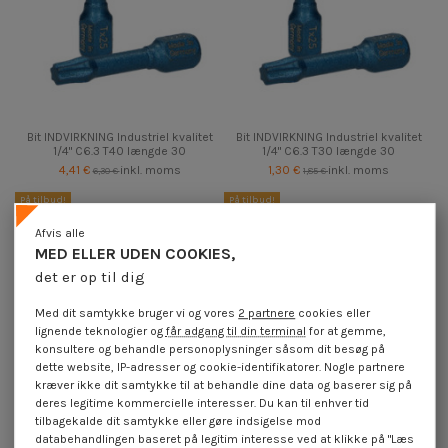
Bit INDVIRKNING Industriel kvalitet
Bit INDVIRKNING Industriel kvalitet
1/4" C6.3 T40 længde 30
1/4" C6.3 T30 længde 30
4,41 €
inkl. moms
1,30 €
inkl. moms
6,30 €
1,85 €
På tilbud!
På tilbud!
-30%
-30%
Afvis alle
MED ELLER UDEN COOKIES,
det er op til dig
Med dit samtykke bruger vi og vores
2 partnere
cookies eller
lignende teknologier og
får adgang til din terminal
for at gemme,
konsultere og behandle personoplysninger såsom dit besøg på
dette website, IP-adresser og cookie-identifikatorer. Nogle partnere
kræver ikke dit samtykke til at behandle dine data og baserer sig på
deres legitime kommercielle interesser. Du kan til enhver tid
tilbagekalde dit samtykke eller gøre indsigelse mod
databehandlingen baseret på legitim interesse ved at klikke på "Læs