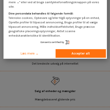
mere →" eller ved at bruge samtykkeforvaltningsknappen på vores
site.
Bit INDVIRKNING Industriel kvalitet
Bit INDVIRKNING Industriel kvalitet
1/4" C6.3 T15 længde 30
1/4" C6.3 T10 længde 30
Dine persondata behandles til følgende formål:
3,12 €
inkl. moms
3,08 €
inkl. moms
4,45 €
4,40 €
Tekniske cookies, Opbevare og/eller tilgå oplysninger på en enhed,
Oprette profiler til tilpasset annoncering, Bruge profiler til at vælge
tilpasset annoncering, Måle indholdseffektivitet, Bruge præcise
geografiske placeringsoplysninger, Aktivt scanne
enhedskarakteristika til identifikation.
Consents certified by
Læs mere →
Accepter alt
45.000+ referencer på lager
Det bredeste udvalg på internettet
Salg af enheder og mængder
Mængdebaseret glidende pris