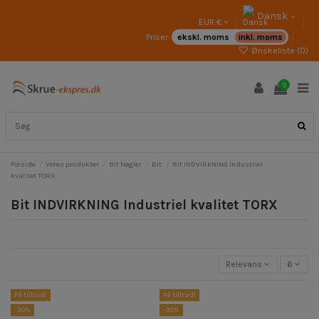
Dansk
EUR €
Priser:
ekskl. moms
inkl. moms
Ønskeliste (
0
)
0
Forside
Vores produkter
Bit Nøgler
Bit
Bit INDVIRKNING Industriel
kvalitet TORX
Bit INDVIRKNING Industriel kvalitet TORX
Relevans
6
På tilbud!
På tilbud!
-30%
-30%