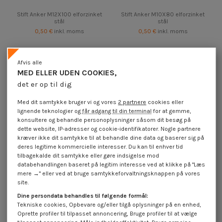
Stift Anker M12X100 elforzinket
Stift Anker M10X80 elforzinket
stål
stål
0,50 €
inkl. moms
0,50 €
inkl. moms
Afvis alle
MED ELLER UDEN COOKIES,
det er op til dig
Med dit samtykke bruger vi og vores
2 partnere
cookies eller
lignende teknologier og
får adgang til din terminal
for at gemme,
konsultere og behandle personoplysninger såsom dit besøg på
dette website, IP-adresser og cookie-identifikatorer. Nogle partnere
kræver ikke dit samtykke til at behandle dine data og baserer sig på
deres legitime kommercielle interesser. Du kan til enhver tid
tilbagekalde dit samtykke eller gøre indsigelse mod
databehandlingen baseret på legitim interesse ved at klikke på "Læs
mere →" eller ved at bruge samtykkeforvaltningsknappen på vores
site.
Stift Anker M10X120 elforzinket
Stift Anker M10X100 elforzinket
stål
stål
Dine persondata behandles til følgende formål:
0,50 €
inkl. moms
0,50 €
inkl. moms
Tekniske cookies, Opbevare og/eller tilgå oplysninger på en enhed,
Oprette profiler til tilpasset annoncering, Bruge profiler til at vælge