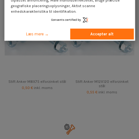
tilpasset annoncering, Måle indholdseffektivitet, Bruge præcise
geografiske placeringsoplysninger, Aktivt scanne
enhedskarakteristika til identifikation.
Consents certified by
Læs mere →
Accepter alt
Stift Anker M8X75 elforzinket stål
Stift Anker M12X120 elforzinket
stål
0,50 €
inkl. moms
0,55 €
inkl. moms