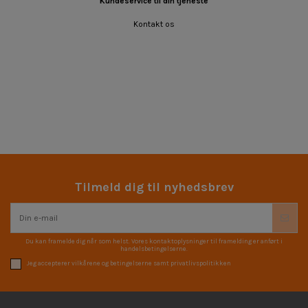
Kundeservice til din tjeneste
Kontakt os
Tilmeld dig til nyhedsbrev
Du kan framelde dig når som helst. Vores kontaktoplysninger til framelding er anført i
handelsbetingelserne.
Jeg accepterer vilkårene og betingelserne samt privatlivspolitikken