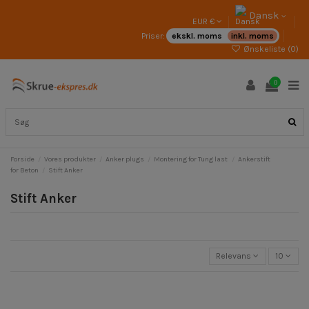
Dansk
EUR €
Priser:
ekskl. moms
inkl. moms
Ønskeliste (
0
)
0
Forside
Vores produkter
Anker plugs
Montering for Tung last
Ankerstift
for Beton
Stift Anker
Stift Anker
Relevans
10