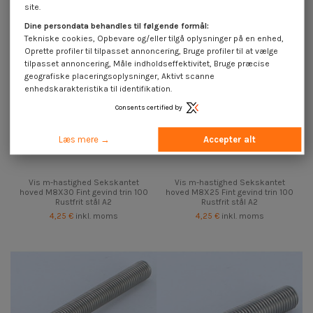
site.
Dine persondata behandles til følgende formål:
Tekniske cookies, Opbevare og/eller tilgå oplysninger på en enhed,
Oprette profiler til tilpasset annoncering, Bruge profiler til at vælge
tilpasset annoncering, Måle indholdseffektivitet, Bruge præcise
geografiske placeringsoplysninger, Aktivt scanne
enhedskarakteristika til identifikation.
Consents certified by
Læs mere →
Accepter alt
Vis m-hastighed Sekskantet
Vis m-hastighed Sekskantet
hoved M8X30 Fint gevind trin 100
hoved M8X25 Fint gevind trin 100
Rustfrit stål A2
Rustfrit stål A2
4,25 €
inkl. moms
4,25 €
inkl. moms