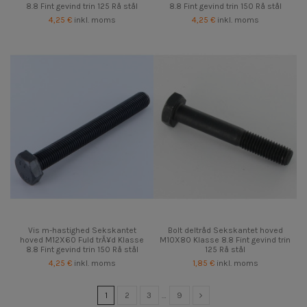
8.8 Fint gevind trin 125 Rå stål
8.8 Fint gevind trin 150 Rå stål
4,25 €
inkl. moms
4,25 €
inkl. moms
Vis m-hastighed Sekskantet
Bolt deltråd Sekskantet hoved
hoved M12X60 Fuld trÃ¥d Klasse
M10X80 Klasse 8.8 Fint gevind trin
8.8 Fint gevind trin 150 Rå stål
125 Rå stål
4,25 €
inkl. moms
1,85 €
inkl. moms
1
2
3
…
9