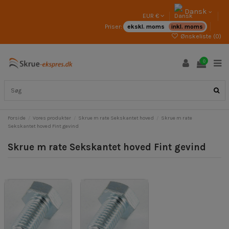
Dansk
EUR €
Priser:
ekskl. moms
inkl. moms
Ønskeliste (
0
)
0
Forside
Vores produkter
Skrue m rate Sekskantet hoved
Skrue m rate
Sekskantet hoved Fint gevind
Skrue m rate Sekskantet hoved Fint gevind