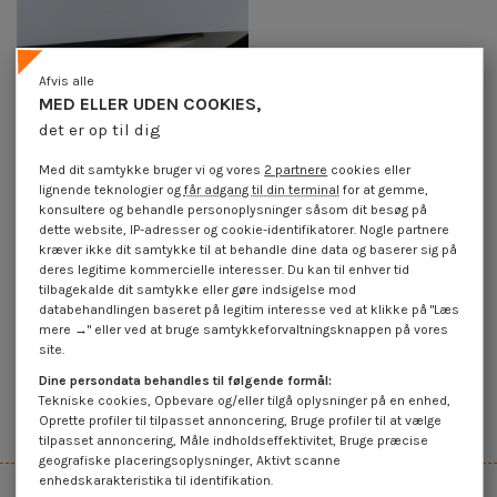
Afvis alle
MED ELLER UDEN COOKIES,
Plug metalisk 10X100
Plug METAL 4X32 uden Skrue
det er op til dig
4,25 €
inkl. moms
4,25 €
inkl. moms
Med dit samtykke bruger vi og vores
2 partnere
cookies eller
lignende teknologier og
får adgang til din terminal
for at gemme,
konsultere og behandle personoplysninger såsom dit besøg på
Metalplug
dette website, IP-adresser og cookie-identifikatorer. Nogle partnere
kræver ikke dit samtykke til at behandle dine data og baserer sig på
deres legitime kommercielle interesser. Du kan til enhver tid
tilbagekalde dit samtykke eller gøre indsigelse mod
databehandlingen baseret på legitim interesse ved at klikke på "Læs
mere →" eller ved at bruge samtykkeforvaltningsknappen på vores
site.
Dine persondata behandles til følgende formål:
45.000+ referencer på lager
Tekniske cookies, Opbevare og/eller tilgå oplysninger på en enhed,
Oprette profiler til tilpasset annoncering, Bruge profiler til at vælge
Det bredeste udvalg på internettet
tilpasset annoncering, Måle indholdseffektivitet, Bruge præcise
geografiske placeringsoplysninger, Aktivt scanne
enhedskarakteristika til identifikation.