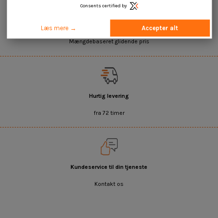
Consents certified by
Salg af enheder og mængder
Læs mere →
Accepter alt
Mængdebaseret glidende pris
Hurtig levering
fra 72 timer
Kundeservice til din tjeneste
Kontakt os