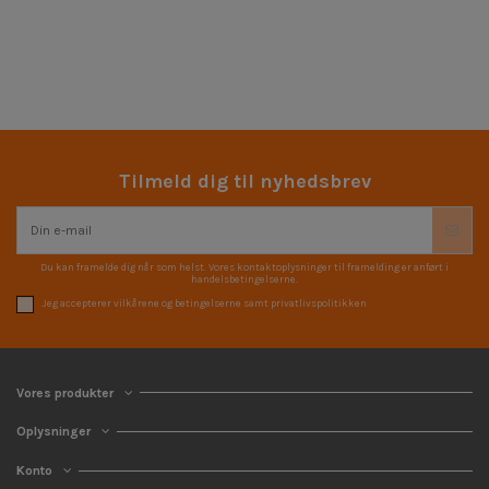
Tilmeld dig til nyhedsbrev
Du kan framelde dig når som helst. Vores kontaktoplysninger til framelding er anført i
handelsbetingelserne.
Jeg accepterer vilkårene og betingelserne samt privatlivspolitikken
Vores produkter
Oplysninger
Konto