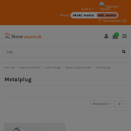
Dansk
EUR €
Priser:
ekskl. moms
inkl. moms
Ønskeliste (
0
)
0
Forside
Vores produkter
Anker plugs
Dyvel til gipsplader
Metalplug
Metalplug
Relevans
4