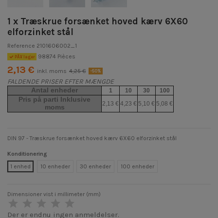
1 x Træskrue forsænket hoved kærv 6X60
elforzinket stål
Reference
2101606002_1
98874 Pièces
PÃ¥ lager
2,13 €
inkl. moms
4,25 €
-50%
FALDENDE PRISER EFTER MÆNGDE
Antal enheder
1
10
30
100
Pris på parti Inklusive
2,13 €
4,23 €
5,10 €
5,08 €
moms
DIN 97 - Træskrue forsænket hoved kærv 6X60 elforzinket stål
Konditionering
1 enhed
10 enheder
30 enheder
100 enheder
Dimensioner vist i millimeter (mm)
Der er endnu ingen anmeldelser.