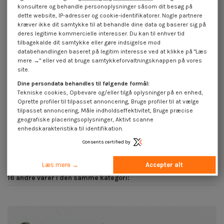
konsultere og behandle personoplysninger såsom dit besøg på
dette website, IP-adresser og cookie-identifikatorer. Nogle partnere
kræver ikke dit samtykke til at behandle dine data og baserer sig på
deres legitime kommercielle interesser. Du kan til enhver tid
tilbagekalde dit samtykke eller gøre indsigelse mod
databehandlingen baseret på legitim interesse ved at klikke på "Læs
mere →" eller ved at bruge samtykkeforvaltningsknappen på vores
site.
Dine persondata behandles til følgende formål:
Tekniske cookies, Opbevare og/eller tilgå oplysninger på en enhed,
Oprette profiler til tilpasset annoncering, Bruge profiler til at vælge
tilpasset annoncering, Måle indholdseffektivitet, Bruge præcise
Træskrue forsænket hoved kærv
Gevindvalse skrue panhoved
3X16 elforzinket stål mikroskruer
kærv 4,2X16 elforzinket stål
geografiske placeringsoplysninger, Aktivt scanne
4,25 €
inkl. moms
4,25 €
inkl. moms
enhedskarakteristika til identifikation.
Consents certified by
Læs mere →
Accepter alt
16 andre varer i den samme kategori: