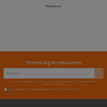
Kontakt os
Tilmeld dig til nyhedsbrev
Du kan framelde dig når som helst. Vores kontaktoplysninger til framelding er anført i
handelsbetingelserne.
Jeg accepterer vilkårene og betingelserne samt privatlivspolitikken