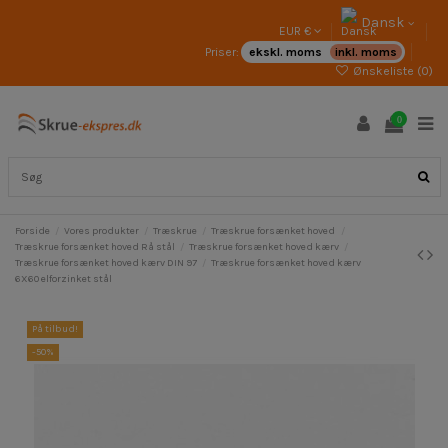
Dansk
EUR €
Priser:
ekskl. moms
inkl. moms
Ønskeliste (
0
)
0
Forside
Vores produkter
Træskrue
Træskrue forsænket hoved
Træskrue forsænket hoved Rå stål
Træskrue forsænket hoved kærv
Træskrue forsænket hoved kærv DIN 97
Træskrue forsænket hoved kærv
6X60 elforzinket stål
På tilbud!
-50%