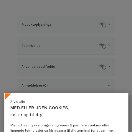
Produktoplysninger
Beskrivelse
Anvendelsestilfælde
Anmeldelser (0)
Afvis alle
Kunder, der købte denne vare, købte også
MED ELLER UDEN COOKIES,
det er op til dig
Med dit samtykke bruger vi og vores
2 partnere
cookies eller
lignende teknologier og
får adgang til din terminal
for at gemme,