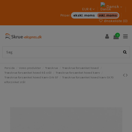
Dansk
EUR €
Priser:
ekskl. moms
inkl. moms
Ønskeliste (
0
)
0
Forside
Vores produkter
Træskrue
Træskrue forsænket hoved
Træskrue forsænket hoved Rå stål
Træskrue forsænket hoved kærv
Træskrue forsænket hoved kærv DIN 97
Træskrue forsænket hoved kærv 5X70
elforzinket stål