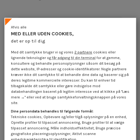
Produktoplysninger
Afvis alle
MED ELLER UDEN COOKIES,
det er op til dig
Beskrivelse
Med dit samtykke bruger vi og vores
2 partnere
cookies eller
lignende teknologier og
får adgang til din terminal
for at gemme,
konsultere og behandle personoplysninger såsom dit besøg på
Anmeldelser (0)
dette website, IP-adresser og cookie-identifikatorer. Nogle partnere
kræver ikke dit samtykke til at behandle dine data og baserer sig på
deres legitime kommercielle interesser. Du kan til enhver tid
tilbagekalde dit samtykke eller gøre indsigelse mod
16 andre varer i den samme kategori:
databehandlingen baseret på legitim interesse ved at klikke på "Læs
mere →" eller ved at bruge samtykkeforvaltningsknappen på vores
site.
Dine persondata behandles til følgende formål:
Tekniske cookies, Opbevare og/eller tilgå oplysninger på en enhed,
Oprette profiler til tilpasset annoncering, Bruge profiler til at vælge
tilpasset annoncering, Måle indholdseffektivitet, Bruge præcise
geografiske placeringsoplysninger, Aktivt scanne
enhedskarakteristika til identifikation.