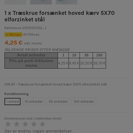
1 x Træskrue forsænket hoved kærv 5X70
elforzinket stål
Reference
2101507002_1
411 Pièces
PÃ¥ lager
4,25 €
inkl. moms
FALDENDE PRISER EFTER MÆNGDE
Antal enheder
1
10
30
100
Pris på parti Inklusive
4,25 €
8,45 €
10,20 €
28,70 €
moms
DIN 97 - Træskrue forsænket hoved kærv 5X70 elforzinket stål
Konditionering
1 enhed
10 enheder
30 enheder
100 enheder
Dimensioner vist i millimeter (mm)
Der er endnu ingen anmeldelser.