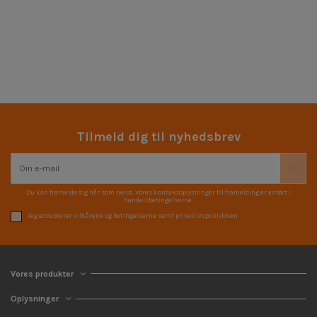
Tilmeld dig til nyhedsbrev
Du kan framelde dig når som helst. Vores kontaktoplysninger til framelding er anført i
handelsbetingelserne.
Jeg accepterer vilkårene og betingelserne samt privatlivspolitikken
Vores produkter
Oplysninger