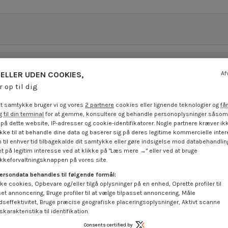
ELLER UDEN COOKIES,
Af
r op til dig
t samtykke bruger vi og vores
2 partnere
cookies eller lignende teknologier og
får
 til din terminal
for at gemme, konsultere og behandle personoplysninger såsom 
på dette website, IP-adresser og cookie-identifikatorer. Nogle partnere kræver ikk
ke til at behandle dine data og baserer sig på deres legitime kommercielle inter
 til enhver tid tilbagekalde dit samtykke eller gøre indsigelse mod databehandli
t på legitim interesse ved at klikke på "Læs mere →" eller ved at bruge
keforvaltningsknappen på vores site.
På tilbud!
ersondata behandles til følgende formål:
-50%
ke cookies, Opbevare og/eller tilgå oplysninger på en enhed, Oprette profiler til
set annoncering, Bruge profiler til at vælge tilpasset annoncering, Måle
dseffektivitet, Bruge præcise geografiske placeringsoplysninger, Aktivt scanne
karakteristika til identifikation.
Consents certified by