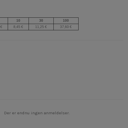
10
30
100
 €
8,45 €
11,25 €
37,60 €
Der er endnu ingen anmeldelser.