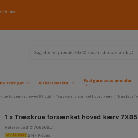
sklusive
Fastgørelseselementer
rne stænger
Æsker/værktøj
krue forsænket hoved Rå stål
Træskrue forsænket hoved kærv
Træskrue f
1 x Træskrue forsænket hoved kærv 7X85 e
Reference
2101708502_1
2147 Pièces
PÃ¥ lager