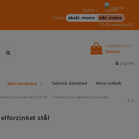
Dansk
EUR €
Priser:
ekskl. moms
inkl. moms
Ønskeliste (
0
)
Indkøbskurv
Tomme
Log ind
Teknisk datablad
Mine indkøb
Båd-hardware
orsænket hoved kærv DIN 97
Træskrue forsænket hoved kærv
lforzinket stål