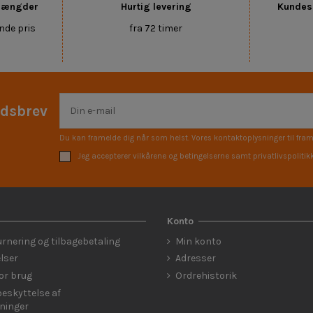
 mængder
Hurtig levering
Kundese
nde pris
fra 72 timer
edsbrev
Du kan framelde dig når som helst. Vores kontaktoplysninger til fram
Jeg accepterer vilkårene og betingelserne samt privatlivspolitik
Konto
urnering og tilbagebetaling
Min konto
lser
Adresser
for brug
Ordrehistorik
eskyttelse af
ninger