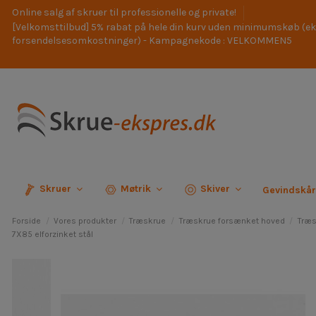
Online salg af skruer til professionelle og private!
[Velkomsttilbud] 5% rabat på hele din kurv uden minimumskøb (ek
forsendelsesomkostninger) - Kampagnekode : VELKOMMEN5
Skruer
Møtrik
Skiver
Gevindskå
Forside
Vores produkter
Træskrue
Træskrue forsænket hoved
Træs
7X85 elforzinket stål