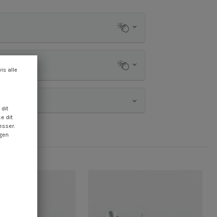
vis alle
dit
e dit
esser.
ngen