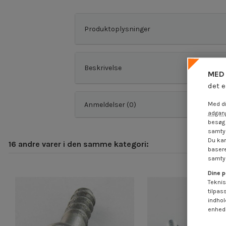
Produktoplysninger
Beskrivelse
MED 
det e
Anmeldelser (0)
Med di
adgang
besøg 
samtyk
Du kan
16 andre varer i den samme kategori:
basere
samtyk
Dine p
Teknis
tilpas
indhol
enheds