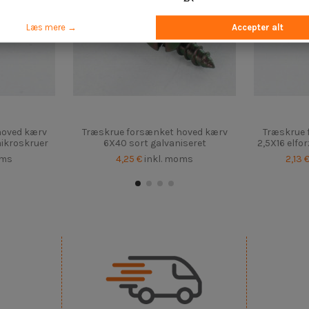
Læs mere →
Accepter alt
hoved kærv
Træskrue forsænket hoved kærv
Træskrue 
mikroskruer
6X40 sort galvaniseret
2,5X16 elfo
oms
4,25 €
inkl. moms
2,13 