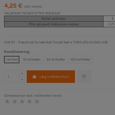
4,25 €
inkl. moms
FALDENDE PRISER EFTER MÆNGDE
Antal enheder
1
Pris på parti Inklusive moms
4,25
DIN 97 - Træskrue forsænket hoved kærv 7X85 elforzinket stål
Konditionering
1 enhed
10 enheder
30 enheder
100 enheder
Læg i indkøbskurv
Dimensioner vist i millimeter (mm)