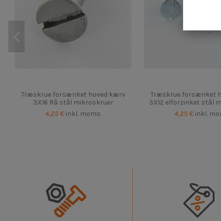
Træskrue forsænket hoved kærv
Træskrue forsænket 
3X16 Rå stål mikroskruer
3X12 elforzinket stål 
4,25 €
inkl. moms
4,25 €
inkl. m