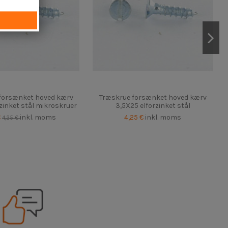
forsænket hoved kærv
Træskrue forsænket hoved kærv
rzinket stål mikroskruer
3,5X25 elforzinket stål
€
inkl. moms
4,25 €
inkl. moms
4,25 €