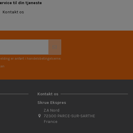
rvice til din tjeneste
Kontakt os
elding er anført i handelsbetingelserne.
ken
Kontakt os
Skrue Ekspres
Z.A Nord
72300 PARCE-SUR-SARTHE
France