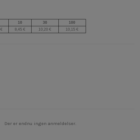
10
30
100
 €
8,45 €
10,20 €
10,15 €
Der er endnu ingen anmeldelser.