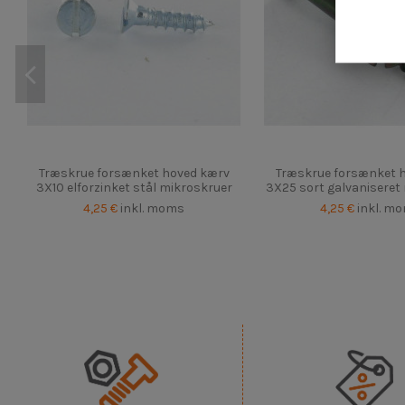
Træskrue forsænket hoved kærv
Træskrue forsænket 
3X10 elforzinket stål mikroskruer
3X25 sort galvaniseret
4,25 €
inkl. moms
4,25 €
inkl. m