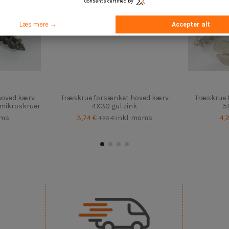
Consents certified by
Læs mere →
Accepter alt
hoved kærv
Træskrue forsænket hoved kærv
Træskrue 
 mikroskruer
4X30 gul zink
5
oms
3,74 €
inkl. moms
4,
4,25 €