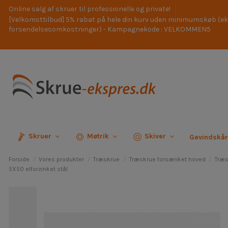
Online salg af skruer til professionelle og private!
[Velkomsttilbud] 5% rabat på hele din kurv uden minimumskøb (ek
forsendelsesomkostninger) - Kampagnekode : VELKOMMEN5
Skruer
Møtrik
Skiver
Gevindskå
Forside
Vores produkter
Træskrue
Træskrue forsænket hoved
Træs
5X50 elforzinket stål