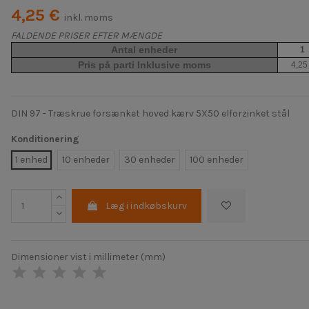
4,25 €
inkl. moms
FALDENDE PRISER EFTER MÆNGDE
Antal enheder
1
Pris på parti Inklusive moms
4,25
DIN 97 - Træskrue forsænket hoved kærv 5X50 elforzinket stål
Konditionering
1 enhed
10 enheder
30 enheder
100 enheder
Læg i indkøbskurv
Dimensioner vist i millimeter (mm)