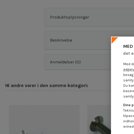
Produktoplysninger
Beskrivelse
MED 
det e
Anmeldelser (0)
Med di
adgang
besøg 
samtyk
16 andre varer i den samme kategori:
Du kan
basere
samtyk
Dine p
Teknis
tilpas
indhol
enheds