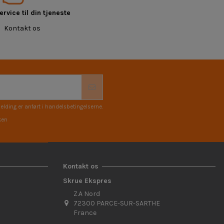
rvice til din tjeneste
Kontakt os
elding er anført i handelsbetingelserne.
ken
Kontakt os
Skrue Ekspres
Z.A Nord
72300 PARCE-SUR-SARTHE
France