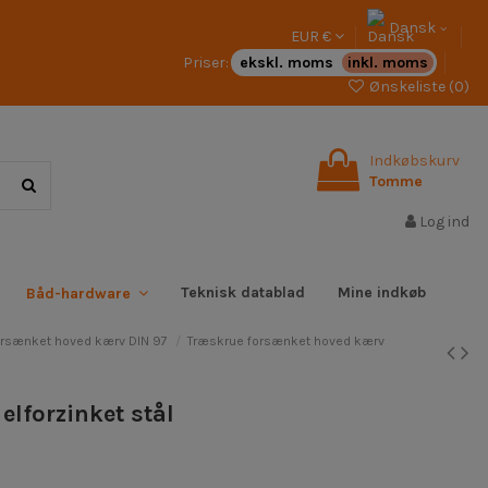
Dansk
EUR €
Priser:
ekskl. moms
inkl. moms
Ønskeliste (
0
)
Indkøbskurv
Tomme
Log ind
Teknisk datablad
Mine indkøb
Båd-hardware
orsænket hoved kærv DIN 97
Træskrue forsænket hoved kærv
lforzinket stål