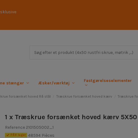
sklusive
Fastgørelseselementer
rne stænger
Æsker/værktøj
krue forsænket hoved Rå stål
Træskrue forsænket hoved kærv
Træskrue f
1 x Træskrue forsænket hoved kærv 5X50 e
Reference
2101505002_1
48594 Pièces
PÃ¥ lager