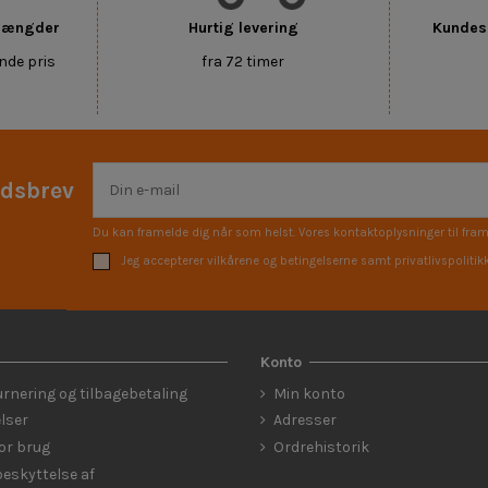
 mængder
Hurtig levering
Kundese
nde pris
fra 72 timer
edsbrev
Du kan framelde dig når som helst. Vores kontaktoplysninger til fram
Jeg accepterer vilkårene og betingelserne samt privatlivspolitik
Konto
urnering og tilbagebetaling
Min konto
lser
Adresser
for brug
Ordrehistorik
eskyttelse af