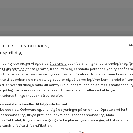
ELLER UDEN COOKIES,
Af
r op til dig
t samtykke bruger vi og vores
2 partnere
cookies eller lignende teknologier og
får
 til din terminal
for at gemme, konsultere og behandle personoplysninger såsom 
på dette website, IP-adresser og cookie-identifikatorer. Nogle partnere kræver ikk
ke til at behandle dine data og baserer sig på deres legitime kommercielle inter
 til enhver tid tilbagekalde dit samtykke eller gøre indsigelse mod databehandli
t på legitim interesse ved at klikke på "Læs mere →" eller ved at bruge
keforvaltningsknappen på vores site.
På tilbud!
ersondata behandles til følgende formål:
-12%
ke cookies, Opbevare og/eller tilgå oplysninger på en enhed, Oprette profiler til
set annoncering, Bruge profiler til at vælge tilpasset annoncering, Måle
dseffektivitet, Bruge præcise geografiske placeringsoplysninger, Aktivt scanne
karakteristika til identifikation.