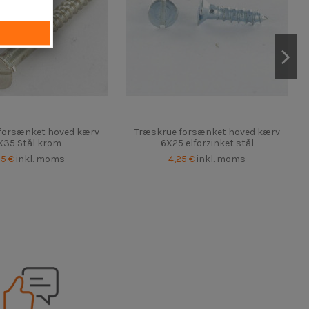
forsænket hoved kærv
Træskrue forsænket hoved kærv
X35 Stål krom
6X25 elforzinket stål
25 €
inkl. moms
4,25 €
inkl. moms