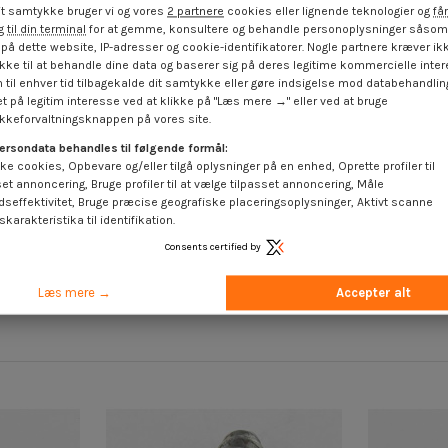
t samtykke bruger vi og vores
2 partnere
cookies eller lignende teknologier og
får
 til din terminal
for at gemme, konsultere og behandle personoplysninger såsom 
på dette website, IP-adresser og cookie-identifikatorer. Nogle partnere kræver ikk
ke til at behandle dine data og baserer sig på deres legitime kommercielle inter
 til enhver tid tilbagekalde dit samtykke eller gøre indsigelse mod databehandli
t på legitim interesse ved at klikke på "Læs mere →" eller ved at bruge
keforvaltningsknappen på vores site.
ersondata behandles til følgende formål:
ke cookies, Opbevare og/eller tilgå oplysninger på en enhed, Oprette profiler til
set annoncering, Bruge profiler til at vælge tilpasset annoncering, Måle
hoved kærv
Træ og spånplade skrue forsænket
Træskrue 
dseffektivitet, Bruge præcise geografiske placeringsoplysninger, Aktivt scanne
 mikroskruer
pan hoved kærv 3,5X16 elforzinket
4X20
karakteristika til identifikation.
stål
 moms
4,
4,25 €
inkl. moms
Consents certified by
Læs mere →
Accepter alt