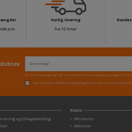
 mængder
Hurtig levering
Kundese
nde pris
fra 72 timer
edsbrev
Du kan framelde dig når som helst. Vores kontaktoplysninger til fram
Jeg accepterer vilkårene og betingelserne samt privatlivspolitik
Konto
urnering og tilbagebetaling
Min konto
lser
Adresser