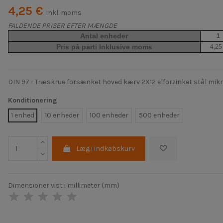
4,25 €
inkl. moms
FALDENDE PRISER EFTER MÆNGDE
Antal enheder
1
Pris på parti Inklusive moms
4,25
DIN 97 - Træskrue forsænket hoved kærv 2X12 elforzinket stål mik
Konditionering
1 enhed
10 enheder
100 enheder
500 enheder
Læg i indkøbskurv
Dimensioner vist i millimeter (mm)