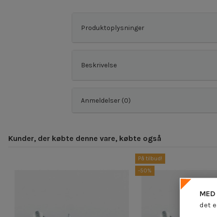
Produktoplysninger
Beskrivelse
Anmeldelser (0)
Kunder, der købte denne vare, købte også
På tilbud!
-50%
MED 
det e