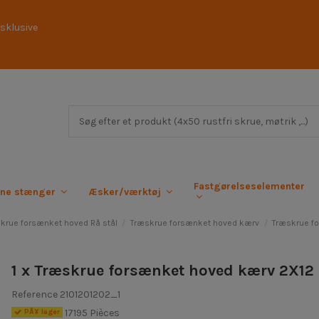
sklusive
Fastgørelseselementer
rne stænger
Æsker/værktøj
krue forsænket hoved Rå stål
Træskrue forsænket hoved kærv
Træskrue f
1 x Træskrue forsænket hoved kærv 2X12 
Reference
2101201202_1
17195 Pièces
PÃ¥ lager