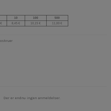
10
100
500
 €
8,45 €
10,15 €
11,00 €
roskruer
Der er endnu ingen anmeldelser.