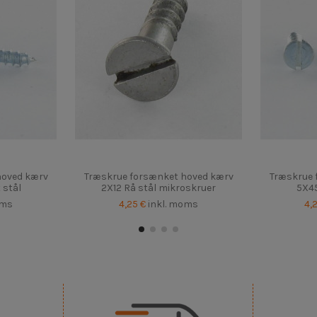
hoved kærv
Træskrue forsænket hoved kærv
Træskrue 
 stål
2X12 Rå stål mikroskruer
5X45
oms
4,25 €
inkl. moms
4,