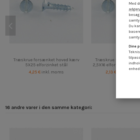
Med di
adgang
besøg 
samtyk
Du kan
basere
samtyk
Dine p
Teknis
tilpas
Træskrue forsænket hoved kærv
Træskrue forsænket 
indhol
5X25 elforzinket stål
2,5X16 elforzinket stål
enheds
4,25 €
inkl. moms
2,13 €
inkl.
4,25 €
16 andre varer i den samme kategori: