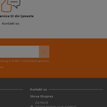
rvice til din tjeneste
Kontakt os
elding er anført i handelsbetingelserne.
ken
Kontakt os
Skrue Ekspres
Z.A Nord