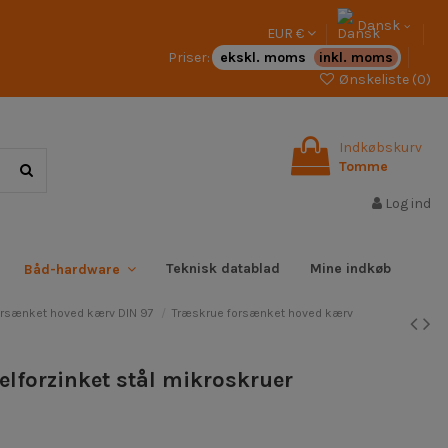
Dansk
EUR €
Priser:
ekskl. moms
inkl. moms
Ønskeliste (
0
)
Indkøbskurv
Tomme
Log ind
Teknisk datablad
Mine indkøb
Båd-hardware
orsænket hoved kærv DIN 97
Træskrue forsænket hoved kærv
elforzinket stål mikroskruer