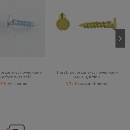
forsænket hoved kærv
Træskrue forsænket hoved kærv
 elforzinket stål
4X30 gul zink
25 €
inkl. moms
3,74 €
inkl. moms
4,25 €