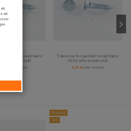
dit
e dit
esser.
ngen
forsænket hoved kærv
Træskrue forsænket hoved kærv
 elforzinket stål
5X30 elforzinket stål
25 €
inkl. moms
4,25 €
inkl. moms
På tilbud!
-12%