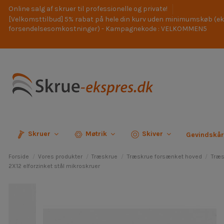
Online salg af skruer til professionelle og private!
[Velkomsttilbud] 5% rabat på hele din kurv uden minimumskøb (ek
forsendelsesomkostninger) - Kampagnekode : VELKOMMEN5
Skruer
Møtrik
Skiver
Gevindskå
Forside
Vores produkter
Træskrue
Træskrue forsænket hoved
Træs
2X12 elforzinket stål mikroskruer