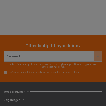
Tilmeld dig til nyhedsbrev
Du kan framelde dig når som helst. Vores kontaktoplysninger til framelding er anført i
handelsbetingelserne.
Jeg accepterer vilkårene og betingelserne samt privatlivspolitikken
Vores produkter
Oplysninger