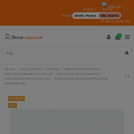
Dansk
EUR €
Priser:
ekskl. moms
inkl. moms
Ønskeliste (
0
)
0
Forside
Vores produkter
Træskrue
Træskrue forsænket hoved
Træskrue forsænket hoved Rå stål
Træskrue forsænket hoved Pozi
Spånplade forsænket hoved Pozi
Spånplade forsænket hoved Pozi 6X50
elforzinket stål
På tilbud!
-10%