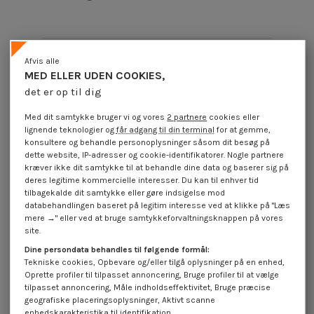
Produktoplysninger
Afvis alle
MED ELLER UDEN COOKIES,
det er op til dig
Beskrivelse
Med dit samtykke bruger vi og vores
2 partnere
cookies eller
lignende teknologier og
får adgang til din terminal
for at gemme,
konsultere og behandle personoplysninger såsom dit besøg på
Anmeldelser (0)
dette website, IP-adresser og cookie-identifikatorer. Nogle partnere
kræver ikke dit samtykke til at behandle dine data og baserer sig på
deres legitime kommercielle interesser. Du kan til enhver tid
tilbagekalde dit samtykke eller gøre indsigelse mod
16 andre varer i den samme kategori:
databehandlingen baseret på legitim interesse ved at klikke på "Læs
mere →" eller ved at bruge samtykkeforvaltningsknappen på vores
På tilbud!
site.
-10%
Dine persondata behandles til følgende formål:
Tekniske cookies, Opbevare og/eller tilgå oplysninger på en enhed,
Oprette profiler til tilpasset annoncering, Bruge profiler til at vælge
tilpasset annoncering, Måle indholdseffektivitet, Bruge præcise
geografiske placeringsoplysninger, Aktivt scanne
enhedskarakteristika til identifikation.