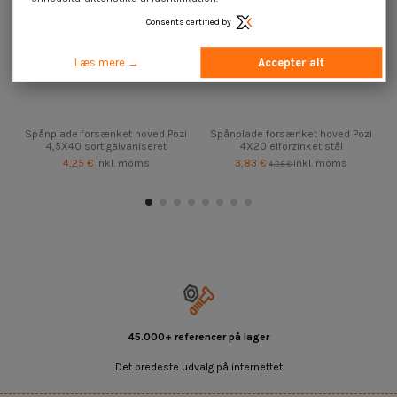
Consents certified by
Læs mere →
Accepter alt
Spånplade forsænket hoved Pozi
Spånplade forsænket hoved Pozi
4,5X40 sort galvaniseret
4X20 elforzinket stål
4,25 €
inkl. moms
3,83 €
inkl. moms
4,25 €
45.000+ referencer på lager
Det bredeste udvalg på internettet