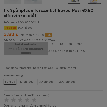
1 x Spånplade forsænket hoved Pozi 6X50
elforzinket stål
Reference
2304605002_1
200 Pièces
På lager
3,83 €
inkl. moms
4,25 €
-10%
FALDENDE PRISER EFTER MÆNGDE
Antal enheder
1
10
30
200
Pris på parti Inklusive
3,83 €
7,61 €
9,18 €
21,15 €
moms
Spånplade forsænket hoved Pozi 6X50 elforzinket stål
Konditionering
1 enhed
10 enheder
30 enheder
200 enheder
Dimensioner vist i millimeter (mm)
Der er endnu ingen anmeldelser.