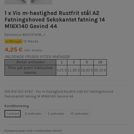
1 x Vis m-hastighed Rustfrit stål A2
Fatningshoved Sekskantet fatning 14
M16X140 Gevind 44
Reference
8420171418_1
15 Pièces
PÃ¥ lager
4,25 €
inkl. moms
FALDENDE PRISER EFTER MÆNGDE
Antal enheder
1
3
5
10
Pris på parti Inklusive
4,25 €
11,85 €
19,80 €
36,10 €
moms
DIN 912 ISO 4762 - Vis m-hastighed Rustfrit stål A2 Fatningshoved
Sekskantet fatning 14 M16X140 Gevind 44
Konditionering
1 enhed
3 enheder
5 enheder
10 enheder
Dimensioner vist i millimeter (mm)