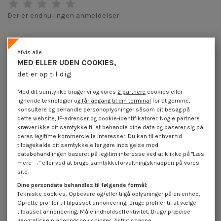
Der er endnu ingen anmeldelser.
Afvis alle
Produktoplysninger
MED ELLER UDEN COOKIES,
det er op til dig
Med dit samtykke bruger vi og vores
2 partnere
cookies eller
Beskrivelse
lignende teknologier og
får adgang til din terminal
for at gemme,
konsultere og behandle personoplysninger såsom dit besøg på
dette website, IP-adresser og cookie-identifikatorer. Nogle partnere
Anmeldelser (0)
kræver ikke dit samtykke til at behandle dine data og baserer sig på
deres legitime kommercielle interesser. Du kan til enhver tid
tilbagekalde dit samtykke eller gøre indsigelse mod
databehandlingen baseret på legitim interesse ved at klikke på "Læs
16 andre varer i den samme kategori:
mere →" eller ved at bruge samtykkeforvaltningsknappen på vores
site.
Dine persondata behandles til følgende formål:
Tekniske cookies, Opbevare og/eller tilgå oplysninger på en enhed,
Oprette profiler til tilpasset annoncering, Bruge profiler til at vælge
tilpasset annoncering, Måle indholdseffektivitet, Bruge præcise
geografiske placeringsoplysninger, Aktivt scanne