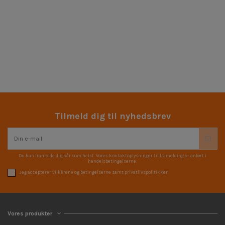
Tilmeld dig til nyhedsbrev
Du kan framelde dig når som helst. Vores kontaktoplysninger til framelding er anført i
handelsbetingelserne.
Jeg accepterer vilkårene og betingelserne samt privatlivspolitikken
Vores produkter