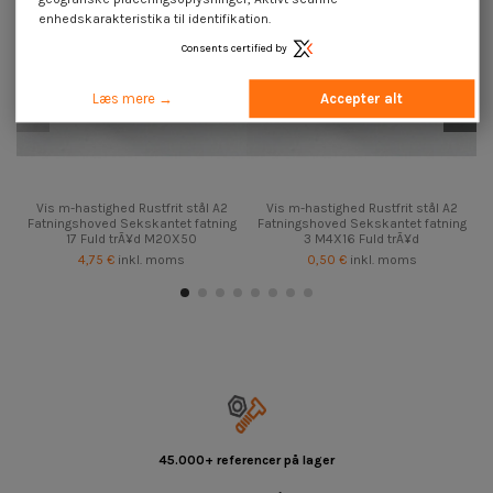
enhedskarakteristika til identifikation.
Consents certified by
Læs mere →
Accepter alt
Vis m-hastighed Rustfrit stål A2
Vis m-hastighed Rustfrit stål A2
Fatningshoved Sekskantet fatning
Fatningshoved Sekskantet fatning
17 Fuld trÃ¥d M20X50
3 M4X16 Fuld trÃ¥d
4,75 €
inkl. moms
0,50 €
inkl. moms
45.000+ referencer på lager