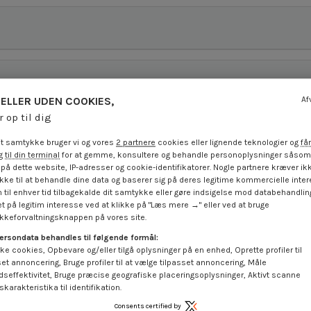
ELLER UDEN COOKIES,
Af
r op til dig
t samtykke bruger vi og vores
2 partnere
cookies eller lignende teknologier og
får
 til din terminal
for at gemme, konsultere og behandle personoplysninger såsom 
på dette website, IP-adresser og cookie-identifikatorer. Nogle partnere kræver ikk
ke til at behandle dine data og baserer sig på deres legitime kommercielle inter
 til enhver tid tilbagekalde dit samtykke eller gøre indsigelse mod databehandli
t på legitim interesse ved at klikke på "Læs mere →" eller ved at bruge
keforvaltningsknappen på vores site.
ersondata behandles til følgende formål:
ke cookies, Opbevare og/eller tilgå oplysninger på en enhed, Oprette profiler til
set annoncering, Bruge profiler til at vælge tilpasset annoncering, Måle
dseffektivitet, Bruge præcise geografiske placeringsoplysninger, Aktivt scanne
karakteristika til identifikation.
Consents certified by