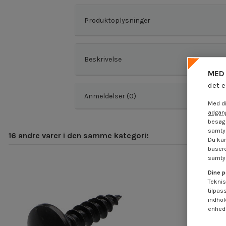
Produktoplysninger
Beskrivelse
MED 
det e
Anmeldelser (0)
Med di
adgang
besøg 
samtyk
16 andre varer i den samme kategori:
Du kan
basere
samtyk
Dine p
Teknis
tilpas
indhol
enheds