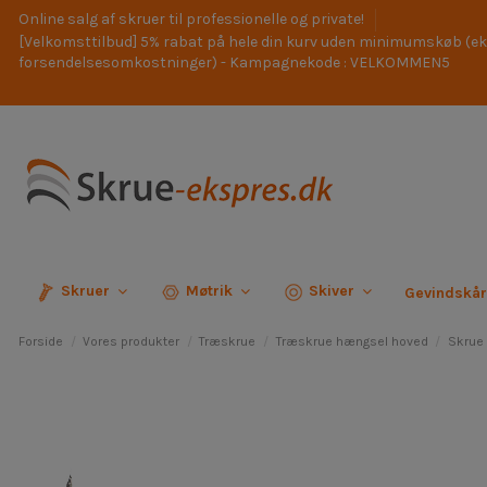
Online salg af skruer til professionelle og private!
[Velkomsttilbud] 5% rabat på hele din kurv uden minimumskøb (ek
forsendelsesomkostninger) - Kampagnekode : VELKOMMEN5
Skruer
Møtrik
Skiver
Gevindskå
Forside
Vores produkter
Træskrue
Træskrue hængsel hoved
Skrue