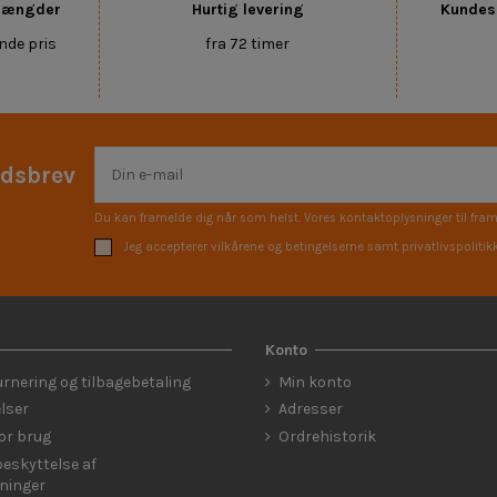
 mængder
Hurtig levering
Kundese
nde pris
fra 72 timer
edsbrev
Du kan framelde dig når som helst. Vores kontaktoplysninger til fram
Jeg accepterer vilkårene og betingelserne samt privatlivspolitik
Konto
urnering og tilbagebetaling
Min konto
lser
Adresser
for brug
Ordrehistorik
eskyttelse af
ninger