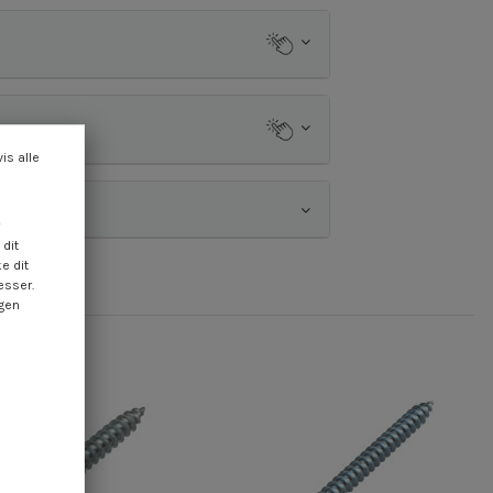
vis alle
dit
e dit
esser.
ngen