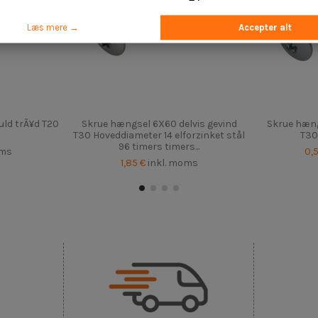
Læs mere →
Accepter alt
ld trÃ¥d T20
Skrue hængsel 6X60 delvis gevind
Skrue hæng
T30 Hoveddiameter 14 elforzinket stål
T30 
96 timers timers...
oms
0,
1,85 €
inkl. moms