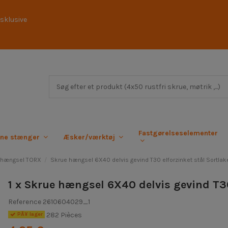
sklusive
Fastgørelseselementer
rne stænger
Æsker/værktøj
 hængsel TORX
Skrue hængsel 6X40 delvis gevind T30 elforzinket stål Sortla
1 x Skrue hængsel 6X40 delvis gevind T30
Reference
2610604029_1
282 Pièces
PÃ¥ lager