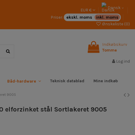
Dansk
EUR €
Priser:
ekskl. moms
inkl. moms
Ønskeliste (
0
)
Indkøbskurv
Tomme
Log ind
Teknisk datablad
Mine indkøb
Båd-hardware
keret 9005
 elforzinket stål Sortlakeret 9005