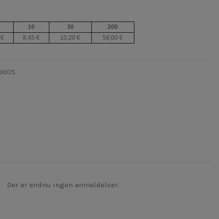
10
30
200
 €
8,45 €
10,20 €
58,00 €
 9005
Der er endnu ingen anmeldelser.