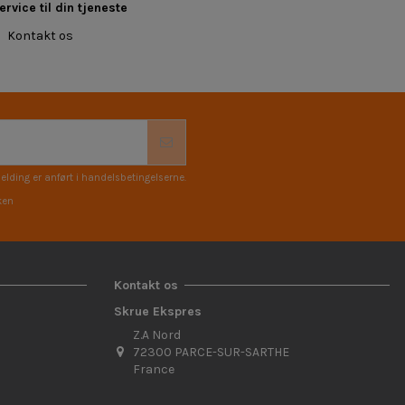
rvice til din tjeneste
Kontakt os
elding er anført i handelsbetingelserne.
ken
Kontakt os
Skrue Ekspres
Z.A Nord
72300 PARCE-SUR-SARTHE
France