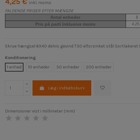
4,25 €
inkl. moms
FALDENDE PRISER EFTER MÆNGDE
Antal enheder
1
Pris på parti Inklusive moms
4,25
Skrue hængsel 6X40 delvis gevind T30 elforzinket stål Sortlakeret
Konditionering
1 enhed
10 enheder
30 enheder
200 enheder
Læg i indkøbskurv
Dimensioner vist i millimeter (mm)