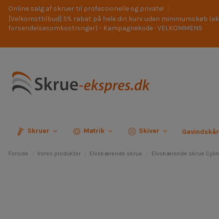
Online salg af skruer til professionelle og private!
[Velkomsttilbud] 5% rabat på hele din kurv uden minimumskøb (ek
forsendelsesomkostninger) - Kampagnekode : VELKOMMEN5
Skruer
Møtrik
Skiver
Gevindskå
Forside
Vores produkter
Elvskærende skrue
Elvskærende skrue Cylin