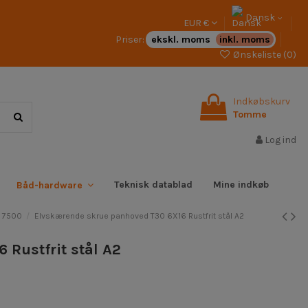
Dansk
EUR €
Priser:
ekskl. moms
inkl. moms
Ønskeliste (
0
)
Indkøbskurv
Tomme
Log ind
Teknisk datablad
Mine indkøb
Båd-hardware
N 7500
Elvskærende skrue panhoved T30 6X16 Rustfrit stål A2
 Rustfrit stål A2