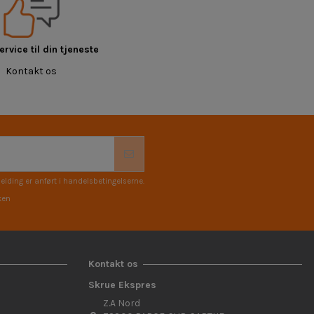
rvice til din tjeneste
Kontakt os
elding er anført i handelsbetingelserne.
ken
Kontakt os
Skrue Ekspres
Z.A Nord