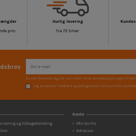
 mængder
Hurtig levering
Kundese
nde pris
fra 72 timer
edsbrev
Du kan framelde dig når som helst. Vores kontaktoplysninger til fram
Jeg accepterer vilkårene og betingelserne samt privatlivspolitik
Konto
urnering og tilbagebetaling
Min konto
lser
Adresser