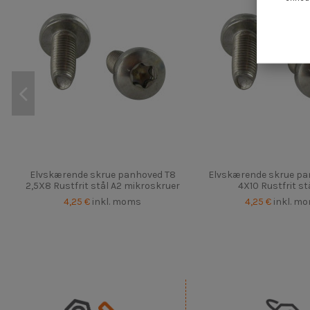
Elvskærende skrue panhoved T8
Elvskærende skrue pa
2,5X8 Rustfrit stål A2 mikroskruer
4X10 Rustfrit st
4,25 €
inkl. moms
4,25 €
inkl. m