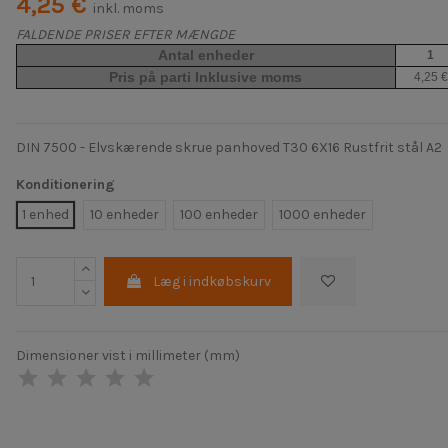
4,25 €
inkl. moms
FALDENDE PRISER EFTER MÆNGDE
Antal enheder
1
Pris på parti Inklusive moms
4,25 €
DIN 7500 - Elvskærende skrue panhoved T30 6X16 Rustfrit stål A2
Konditionering
1 enhed
10 enheder
100 enheder
1000 enheder
Læg i indkøbskurv
Dimensioner vist i millimeter (mm)