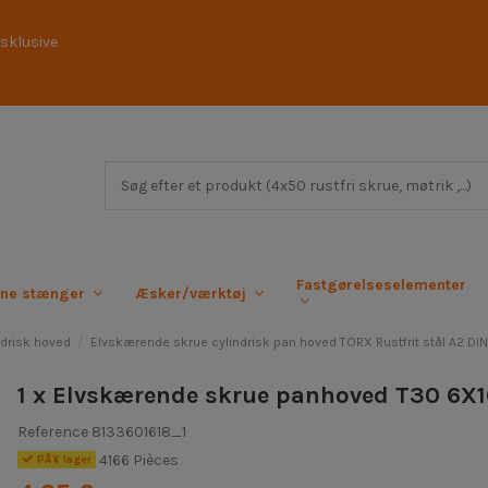
sklusive
Fastgørelseselementer
rne stænger
Æsker/værktøj
drisk hoved
Elvskærende skrue cylindrisk pan hoved TORX Rustfrit stål A2 DI
1 x Elvskærende skrue panhoved T30 6X16
Reference
8133601618_1
4166 Pièces
PÃ¥ lager