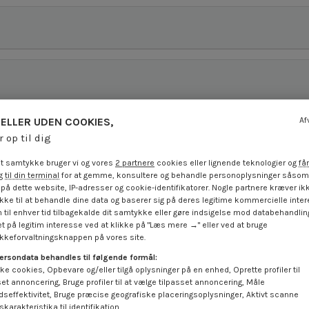
ELLER UDEN COOKIES,
Af
r op til dig
t samtykke bruger vi og vores
2 partnere
cookies eller lignende teknologier og
får
 til din terminal
for at gemme, konsultere og behandle personoplysninger såsom 
på dette website, IP-adresser og cookie-identifikatorer. Nogle partnere kræver ikk
ke til at behandle dine data og baserer sig på deres legitime kommercielle inter
 til enhver tid tilbagekalde dit samtykke eller gøre indsigelse mod databehandli
t på legitim interesse ved at klikke på "Læs mere →" eller ved at bruge
keforvaltningsknappen på vores site.
ersondata behandles til følgende formål:
ke cookies, Opbevare og/eller tilgå oplysninger på en enhed, Oprette profiler til
set annoncering, Bruge profiler til at vælge tilpasset annoncering, Måle
dseffektivitet, Bruge præcise geografiske placeringsoplysninger, Aktivt scanne
karakteristika til identifikation.