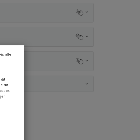
vis alle
dit
e dit
esser.
ngen