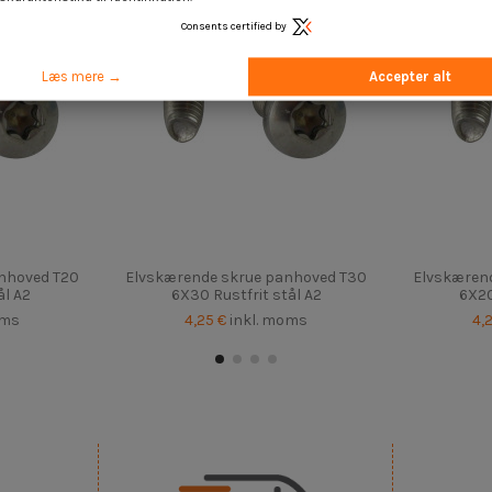
Consents certified by
Læs mere →
Accepter alt
nhoved T20
Elvskærende skrue panhoved T30
Elvskæren
ål A2
6X30 Rustfrit stål A2
6X20
oms
4,25 €
inkl. moms
4,