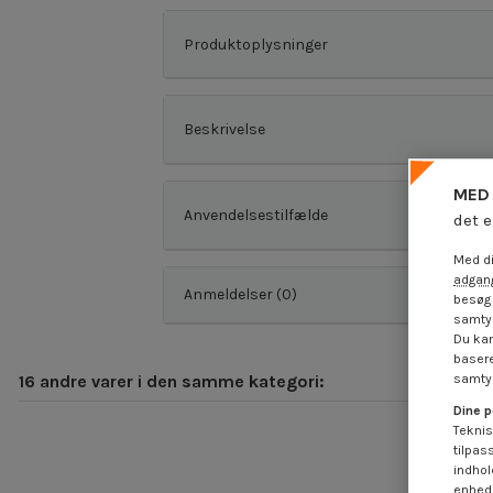
Produktoplysninger
Beskrivelse
MED 
Anvendelsestilfælde
det e
Med di
adgang
Anmeldelser (0)
besøg 
samtyk
Du kan
basere
16 andre varer i den samme kategori:
samtyk
Dine p
Teknis
tilpas
indhol
enheds