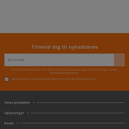
Tilmeld dig til nyhedsbrev
Du kan framelde dig når som helst. Vores kontaktoplysninger til framelding er anført i
handelsbetingelserne.
Jeg accepterer vilkårene og betingelserne samt privatlivspolitikken
Vores produkter
Oplysninger
Konto