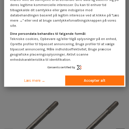
deres legitime kommercielle interesser. Du kan til enhver tid
tilbagekalde dit samtykke eller gøre indsigelse mod
databehandlingen baseret på legitim interesse ved at klikke på "Læs
mere →" eller ved at bruge samtykkeforvaltningsknappen på vores
site.
Dine persondata behandles til følgende formål:
Tekniske cookies, Opbevare og/eller tilgå oplysninger på en enhed,
Gevindstang M6 længde 1 meter
Aranlock med låg 8 hætte 16
Oprette profiler til tilpasset annoncering, Bruge profiler til at vælge
Rustfrit stål A2
Rustfrit stål A2
tilpasset annoncering, Måle indholdseffektivitet, Bruge præcise
1,25 €
inkl. moms
1,85 €
inkl. moms
geografiske placeringsoplysninger, Aktivt scanne
enhedskarakteristika til identifikation.
Consents certified by
16 andre varer i den samme kategori:
Læs mere →
Accepter alt