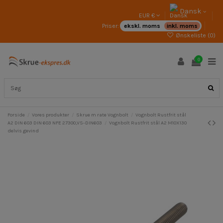
Dansk
EUR €
Priser:
ekskl. moms
inkl. moms
Ønskeliste (
0
)
0
Forside
Vores produkter
Skrue m rate Vognbolt
Vognbolt Rustfrit stål
A2 DIN 603 DIN 603 NFE 27300,VS-DIN603
Vognbolt Rustfrit stål A2 M10X130
delvis gevind