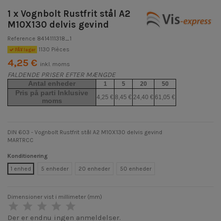
1 x Vognbolt Rustfrit stål A2
M10X130 delvis gevind
Reference
8414111318_1
1130 Pièces
PÃ¥ lager
4,25 €
inkl. moms
FALDENDE PRISER EFTER MÆNGDE
Antal enheder
1
5
20
50
Pris på parti Inklusive
4,25 €
8,45 €
24,40 €
61,05 €
moms
DIN 603 - Vognbolt Rustfrit stål A2 M10X130 delvis gevind
MARTRCC
Konditionering
1 enhed
5 enheder
20 enheder
50 enheder
Dimensioner vist i millimeter (mm)
Der er endnu ingen anmeldelser.