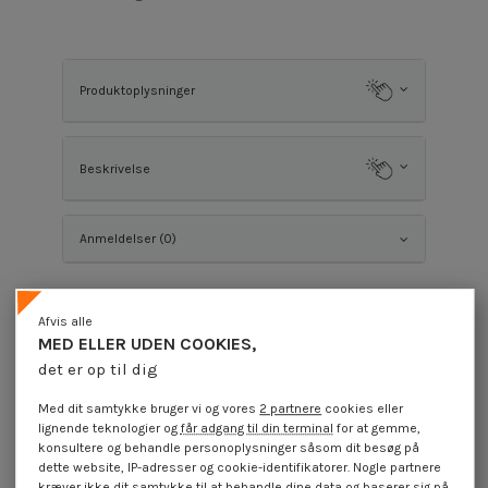
Produktoplysninger
Beskrivelse
Anmeldelser (0)
Kunder, der købte denne vare, købte også
Afvis alle
MED ELLER UDEN COOKIES,
det er op til dig
Med dit samtykke bruger vi og vores
2 partnere
cookies eller
lignende teknologier og
får adgang til din terminal
for at gemme,
konsultere og behandle personoplysninger såsom dit besøg på
dette website, IP-adresser og cookie-identifikatorer. Nogle partnere
kræver ikke dit samtykke til at behandle dine data og baserer sig på