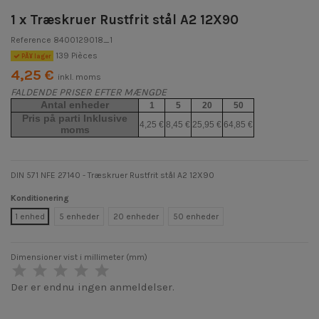
1 x Træskruer Rustfrit stål A2 12X90
Reference
8400129018_1
139 Pièces
PÃ¥ lager
4,25 €
inkl. moms
FALDENDE PRISER EFTER MÆNGDE
Antal enheder
1
5
20
50
Pris på parti Inklusive
4,25 €
8,45 €
25,95 €
64,85 €
moms
DIN 571 NFE 27140 - Træskruer Rustfrit stål A2 12X90
Konditionering
1 enhed
5 enheder
20 enheder
50 enheder
Dimensioner vist i millimeter (mm)
Der er endnu ingen anmeldelser.