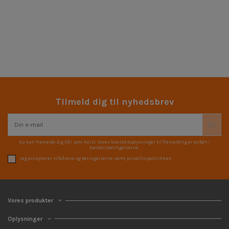
Tilmeld dig til nyhedsbrev
Du kan framelde dig når som helst. Vores kontaktoplysninger til framelding er anført i
handelsbetingelserne.
Jeg accepterer vilkårene og betingelserne samt privatlivspolitikken
Vores produkter
Oplysninger