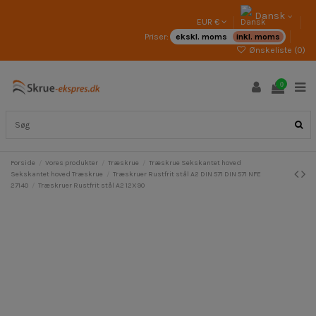
Dansk
EUR €
Priser:
ekskl. moms
inkl. moms
Ønskeliste (
0
)
0
Forside
Vores produkter
Træskrue
Træskrue Sekskantet hoved
Sekskantet hoved Træskrue
Træskruer Rustfrit stål A2 DIN 571 DIN 571 NFE
27140
Træskruer Rustfrit stål A2 12X90