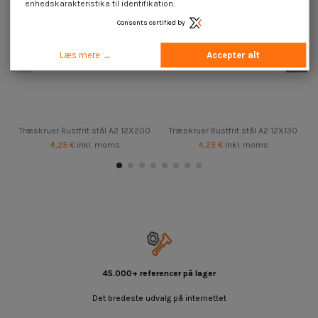
enhedskarakteristika til identifikation.
Consents certified by
Læs mere →
Accepter alt
Træskruer Rustfrit stål A2 12X200
Træskruer Rustfrit stål A2 12X130
4,25 €
inkl. moms
4,25 €
inkl. moms
45.000+ referencer på lager
Det bredeste udvalg på internettet