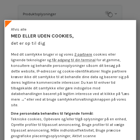
Produktoplysninger
Afvis alle
MED ELLER UDEN COOKIES,
Beskrivelse
det er op til dig
Med dit samtykke bruger vi og vores
2 partnere
cookies eller
Anvendelsestilfælde
lignende teknologier og
får adgang til din terminal
for at gemme,
konsultere og behandle personoplysninger såsom dit besøg på
dette website, IP-adresser og cookie-identifikatorer. Nogle partnere
kræver ikke dit samtykke til at behandle dine data og baserer sig på
Anmeldelser (0)
deres legitime kommercielle interesser. Du kan til enhver tid
tilbagekalde dit samtykke eller gøre indsigelse mod
databehandlingen baseret på legitim interesse ved at klikke på "Læs
mere →" eller ved at bruge samtykkeforvaltningsknappen på vores
16 andre varer i den samme kategori:
site.
Dine persondata behandles til følgende formål:
Tekniske cookies, Opbevare og/eller tilgå oplysninger på en enhed,
Oprette profiler til tilpasset annoncering, Bruge profiler til at vælge
tilpasset annoncering, Måle indholdseffektivitet, Bruge præcise
geografiske placeringsoplysninger, Aktivt scanne