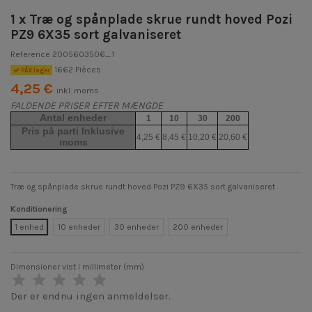
1 x Træ og spånplade skrue rundt hoved Pozi
PZ9 6X35 sort galvaniseret
Reference
2005603506_1
1662 Pièces
PÃ¥ lager
4,25 €
inkl. moms
FALDENDE PRISER EFTER MÆNGDE
Antal enheder
1
10
30
200
Pris på parti Inklusive
4,25 €
8,45 €
10,20 €
20,60 €
moms
Træ og spånplade skrue rundt hoved Pozi PZ9 6X35 sort galvaniseret
Konditionering
1 enhed
10 enheder
30 enheder
200 enheder
Dimensioner vist i millimeter (mm)
Der er endnu ingen anmeldelser.