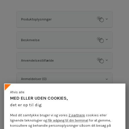
Produktoplysninger
Beskrivelse
Anvendelsestilfælde
Anmeldelser (0)
Afvis alle
MED ELLER UDEN COOKIES,
Kunder, der købte denne vare, købte også
det er op til dig
Med dit samtykke bruger vi og vores
2 partnere
cookies eller
lignende teknologier og
får adgang til din terminal
for at gemme,
konsultere og behandle personoplysninger såsom dit besøg på