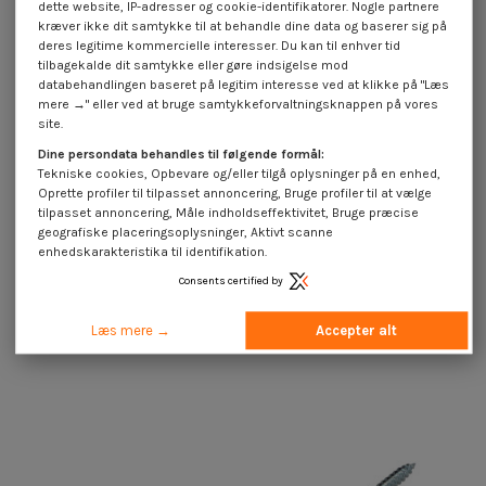
dette website, IP-adresser og cookie-identifikatorer. Nogle partnere
kræver ikke dit samtykke til at behandle dine data og baserer sig på
deres legitime kommercielle interesser. Du kan til enhver tid
tilbagekalde dit samtykke eller gøre indsigelse mod
databehandlingen baseret på legitim interesse ved at klikke på "Læs
mere →" eller ved at bruge samtykkeforvaltningsknappen på vores
site.
Dine persondata behandles til følgende formål:
Tekniske cookies, Opbevare og/eller tilgå oplysninger på en enhed,
Oprette profiler til tilpasset annoncering, Bruge profiler til at vælge
tilpasset annoncering, Måle indholdseffektivitet, Bruge præcise
Gevindstang M8 længde 1 meter
geografiske placeringsoplysninger, Aktivt scanne
Klasse 4.8 elforzinket stål
enhedskarakteristika til identifikation.
1,40 €
inkl. moms
Consents certified by
Læs mere →
Accepter alt
16 andre varer i den samme kategori: