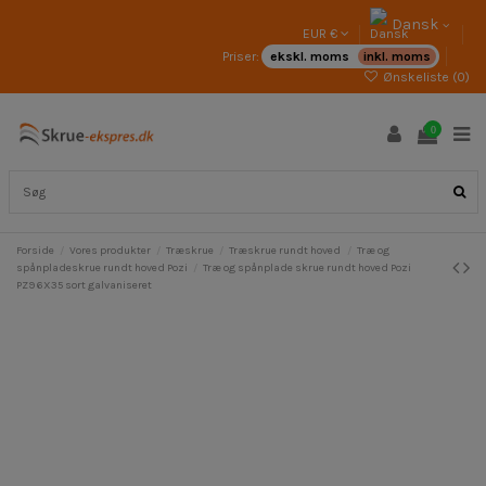
Dansk
EUR €
Priser:
ekskl. moms
inkl. moms
Ønskeliste (
0
)
0
Forside
Vores produkter
Træskrue
Træskrue rundt hoved
Træ og
spånpladeskrue rundt hoved Pozi
Træ og spånplade skrue rundt hoved Pozi
PZ9 6X35 sort galvaniseret