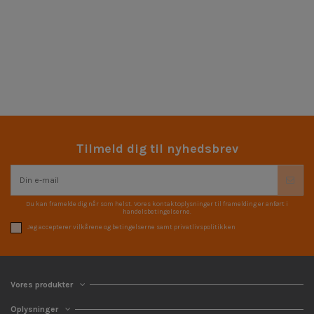
Tilmeld dig til nyhedsbrev
Du kan framelde dig når som helst. Vores kontaktoplysninger til framelding er anført i
handelsbetingelserne.
Jeg accepterer vilkårene og betingelserne samt privatlivspolitikken
Vores produkter
Oplysninger