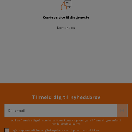
Kundeservice til din tjeneste
Kontakt os
Tilmeld dig til nyhedsbrev
Du kan framelde dig når som helst. Vores kontaktoplysninger til framelding er anført i
handelsbetingelserne.
Jeg accepterer vilkårene og betingelserne samt privatlivspolitikken