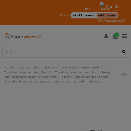
Dansk
EUR €
Priser:
ekskl. moms
inkl. moms
Ønskeliste (
0
)
0
Forside
Vores produkter
Træskrue
Træskrue forsænket hoved
Træskrue forsænket hoved Rå stål
Træskrue forsænket hoved Pozi
Træ og
spånpladeskrue forsænket hoved Pozi Fuld trÃ¥d
Træ og spånplade skrue
forsænket hoved Pozi PZ7 2,5X12 Fuld trÃ¥d elforzinket stål mikroskruer