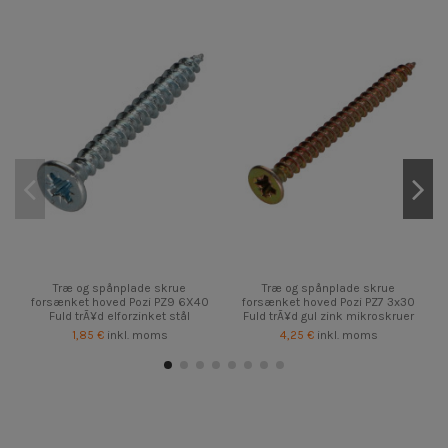
Træ og spånplade skrue
Træ og spånplade skrue
forsænket hoved Pozi PZ9 6X40
forsænket hoved Pozi PZ7 3x30
Fuld trÃ¥d elforzinket stål
Fuld trÃ¥d gul zink mikroskruer
1,85 €
inkl. moms
4,25 €
inkl. moms