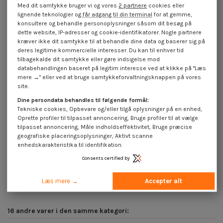
Med dit samtykke bruger vi og vores
2 partnere
cookies eller
lignende teknologier og
får adgang til din terminal
for at gemme,
konsultere og behandle personoplysninger såsom dit besøg på
dette website, IP-adresser og cookie-identifikatorer. Nogle partnere
kræver ikke dit samtykke til at behandle dine data og baserer sig på
deres legitime kommercielle interesser. Du kan til enhver tid
tilbagekalde dit samtykke eller gøre indsigelse mod
databehandlingen baseret på legitim interesse ved at klikke på "Læs
mere →" eller ved at bruge samtykkeforvaltningsknappen på vores
site.
Dine persondata behandles til følgende formål:
Tekniske cookies, Opbevare og/eller tilgå oplysninger på en enhed,
Oprette profiler til tilpasset annoncering, Bruge profiler til at vælge
tilpasset annoncering, Måle indholdseffektivitet, Bruge præcise
geografiske placeringsoplysninger, Aktivt scanne
Træ og spånplade skrue
Træ og spånplade skrue
enhedskarakteristika til identifikation.
forsænket hoved Pozi PZ7 2,5X10
forsænket hoved Pozi PZ7 2,5X15
Fuld trÃ¥d elforzinket stål...
Fuld trÃ¥d elforzinket stål...
Consents certified by
1,85 €
inkl. moms
4,25 €
inkl. moms
Læs mere →
Accepter alt
16 andre varer i den samme kategori: