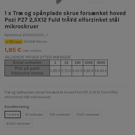
1 x Træ og spånplade skrue forsænket hoved
Pozi PZ7 2,5X12 Fuld trÃ¥d elforzinket stål
mikroskruer
Reference
2004251202_1
90598 Pièces
PÃ¥ lager
1,85 €
inkl. moms
FALDENDE PRISER EFTER MÆNGDE
Antal enheder
1
10
100
1000
4000
Pris på parti
1,85 €
3,70 €
4,45 €
4,80 €
18,40 €
Inklusive moms
Træ og spånplade skrue forsænket hoved Pozi PZ7 2,5X12 Fuld trÃ¥d
elforzinket stål mikroskruer
Konditionering
1 enhed
10 enheder
100 enheder
1000 enheder
4000 enheder