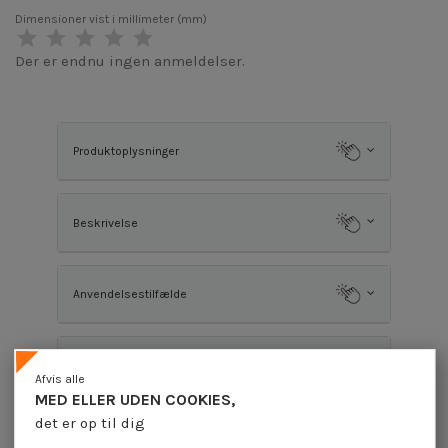
Dimensioner vist i millimeter (mm)
Der er endnu ingen anmeldelser.
Produktoplysninger
Beskrivelse
Anvendelsestilfælde
Anmeldelser (0)
Afvis alle
MED ELLER UDEN COOKIES,
det er op til dig
Kunder, der købte denne vare, købte også