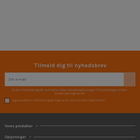
Tilmeld dig til nyhedsbrev
Du kan framelde dig når som helst. Vores kontaktoplysninger til framelding er anført i
handelsbetingelserne.
Jeg accepterer vilkårene og betingelserne samt privatlivspolitikken
Vores produkter
Oplysninger