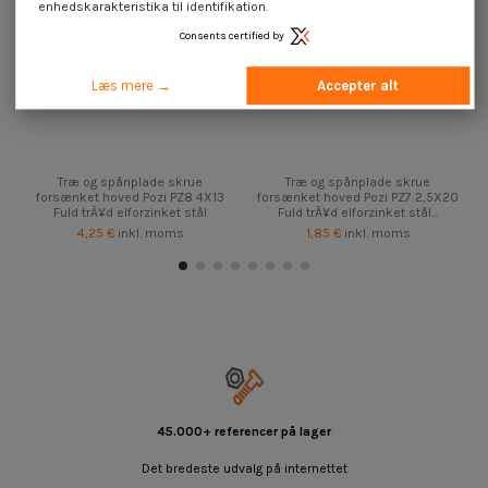
enhedskarakteristika til identifikation.
Consents certified by
Læs mere →
Accepter alt
Træ og spånplade skrue
Træ og spånplade skrue
forsænket hoved Pozi PZ8 4X13
forsænket hoved Pozi PZ7 2,5X20
Fuld trÃ¥d elforzinket stål
Fuld trÃ¥d elforzinket stål...
4,25 €
inkl. moms
1,85 €
inkl. moms
45.000+ referencer på lager
Det bredeste udvalg på internettet