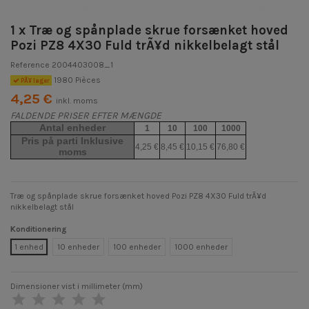
1 x Træ og spånplade skrue forsænket hoved
Pozi PZ8 4X30 Fuld trÃ¥d nikkelbelagt stål
Reference
2004403008_1
1980 Pièces
PÃ¥ lager
4,25 €
inkl. moms
FALDENDE PRISER EFTER MÆNGDE
Antal enheder
1
10
100
1000
Pris på parti Inklusive
4,25 €
8,45 €
10,15 €
76,80 €
moms
Træ og spånplade skrue forsænket hoved Pozi PZ8 4X30 Fuld trÃ¥d
nikkelbelagt stål
Konditionering
1 enhed
10 enheder
100 enheder
1000 enheder
Dimensioner vist i millimeter (mm)