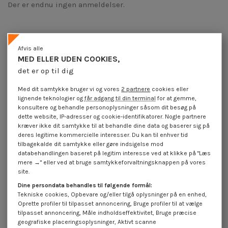
Der er endnu ingen anmeldelser.
Afvis alle
Produktoplysninger
MED ELLER UDEN COOKIES,
det er op til dig
Beskrivelse
Med dit samtykke bruger vi og vores
2 partnere
cookies eller
lignende teknologier og
får adgang til din terminal
for at gemme,
konsultere og behandle personoplysninger såsom dit besøg på
dette website, IP-adresser og cookie-identifikatorer. Nogle partnere
Anmeldelser (0)
kræver ikke dit samtykke til at behandle dine data og baserer sig på
deres legitime kommercielle interesser. Du kan til enhver tid
tilbagekalde dit samtykke eller gøre indsigelse mod
databehandlingen baseret på legitim interesse ved at klikke på "Læs
16 andre varer i den samme kategori:
mere →" eller ved at bruge samtykkeforvaltningsknappen på vores
site.
Dine persondata behandles til følgende formål:
Tekniske cookies, Opbevare og/eller tilgå oplysninger på en enhed,
Oprette profiler til tilpasset annoncering, Bruge profiler til at vælge
tilpasset annoncering, Måle indholdseffektivitet, Bruge præcise
geografiske placeringsoplysninger, Aktivt scanne