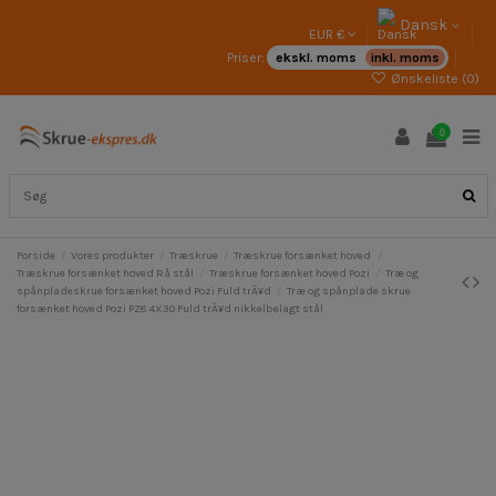
Dansk
EUR €
Priser:
ekskl. moms
inkl. moms
Ønskeliste (
0
)
0
Forside
Vores produkter
Træskrue
Træskrue forsænket hoved
Træskrue forsænket hoved Rå stål
Træskrue forsænket hoved Pozi
Træ og
spånpladeskrue forsænket hoved Pozi Fuld trÃ¥d
Træ og spånplade skrue
forsænket hoved Pozi PZ8 4X30 Fuld trÃ¥d nikkelbelagt stål