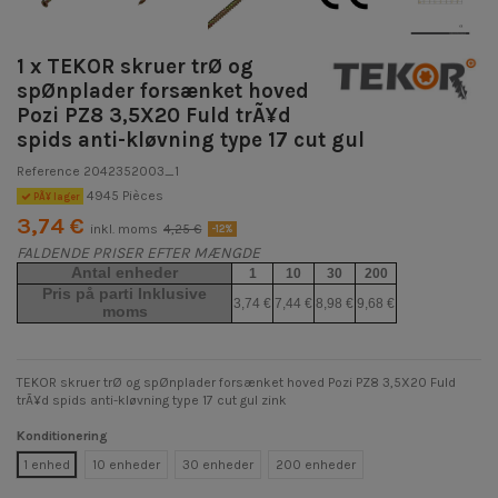
1 x TEKOR skruer trØ og
spØnplader forsænket hoved
Pozi PZ8 3,5X20 Fuld trÃ¥d
spids anti-kløvning type 17 cut gul
Reference
2042352003_1
4945 Pièces
PÃ¥ lager
3,74 €
inkl. moms
4,25 €
-12%
FALDENDE PRISER EFTER MÆNGDE
Antal enheder
1
10
30
200
Pris på parti Inklusive
3,74 €
7,44 €
8,98 €
9,68 €
moms
TEKOR skruer trØ og spØnplader forsænket hoved Pozi PZ8 3,5X20 Fuld
trÃ¥d spids anti-kløvning type 17 cut gul zink
Konditionering
1 enhed
10 enheder
30 enheder
200 enheder