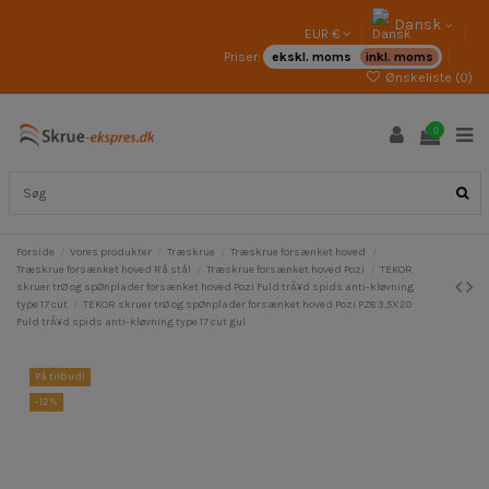
Dansk
EUR €
Priser:
ekskl. moms
inkl. moms
Ønskeliste (
0
)
0
Forside
Vores produkter
Træskrue
Træskrue forsænket hoved
Træskrue forsænket hoved Rå stål
Træskrue forsænket hoved Pozi
TEKOR
skruer trØ og spØnplader forsænket hoved Pozi Fuld trÃ¥d spids anti-kløvning
type 17 cut
TEKOR skruer trØ og spØnplader forsænket hoved Pozi PZ8 3,5X20
Fuld trÃ¥d spids anti-kløvning type 17 cut gul
På tilbud!
-12%