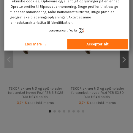
Tekniske cookies, Opbevare og/eller tilgå oplysninger på en enhed,
På tilbud!
På tilbud!
På
Oprette profiler til tilpasset annoncering, Bruge profiler til at vælge
tilpasset annoncering, Måle indholdseffektivitet, Bruge præcise
-12%
-12%
-
geografiske placeringsoplysninger, Aktivt scanne
enhedskarakteristika til identifikation.
Consents certified by
Læs mere →
Accepter alt
TEKOR skruer trØ og spØnplader
TEKOR skruer trØ og spØnplader
forsænket hoved Pozi PZ8 3,5X25
forsænket hoved Pozi PZ8 5X30
Fuld trÃ¥d spids...
Fuld trÃ¥d spids...
3,74 €
inkl. moms
3,74 €
inkl. moms
4,25 €
4,25 €