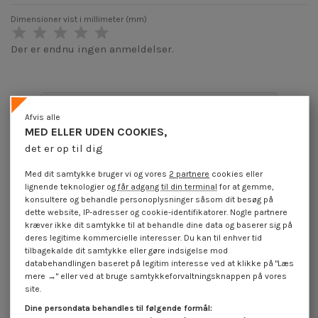
Dimensioner vist i millimeter (mm)
Der er endnu ingen anmeldelser.
Produktoplysninger
Afvis alle
MED ELLER UDEN COOKIES,
det er op til dig
Applikation
Med dit samtykke bruger vi og vores
2 partnere
cookies eller
lignende teknologier og
får adgang til din terminal
for at gemme,
konsultere og behandle personoplysninger såsom dit besøg på
dette website, IP-adresser og cookie-identifikatorer. Nogle partnere
Beskrivelse
kræver ikke dit samtykke til at behandle dine data og baserer sig på
deres legitime kommercielle interesser. Du kan til enhver tid
tilbagekalde dit samtykke eller gøre indsigelse mod
Anmeldelser (0)
databehandlingen baseret på legitim interesse ved at klikke på "Læs
mere →" eller ved at bruge samtykkeforvaltningsknappen på vores
site.
16 andre varer i den samme kategori:
Dine persondata behandles til følgende formål: