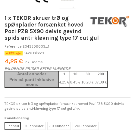
1 x TEKOR skruer trØ og
spØnplader forsænket hoved
Pozi PZ8 5X90 delvis gevind
spids anti-kløvning type 17 cut gul
Reference
2043509003_1
5428 Pièces
PÃ¥ lager
4,25 €
inkl. moms
FALDENDE PRISER EFTER MÆNGDE
Antal enheder
1
10
30
200
Pris på parti Inklusive
4,25 €
8,45 €
10,20 €
37,00 €
moms
TEKOR skruer trØ og spØnplader forsænket hoved Pozi PZ8 5X90 delvis
gevind spids anti-kløvning type 17 cut gul zink
Konditionering
1 enhed
10 enheder
30 enheder
200 enheder