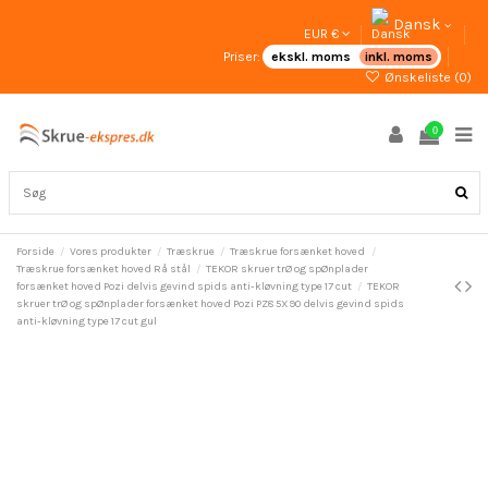
Dansk
EUR €
Priser:
ekskl. moms
inkl. moms
Ønskeliste (
0
)
0
Forside
Vores produkter
Træskrue
Træskrue forsænket hoved
Træskrue forsænket hoved Rå stål
TEKOR skruer trØ og spØnplader
forsænket hoved Pozi delvis gevind spids anti-kløvning type 17 cut
TEKOR
skruer trØ og spØnplader forsænket hoved Pozi PZ8 5X90 delvis gevind spids
anti-kløvning type 17 cut gul