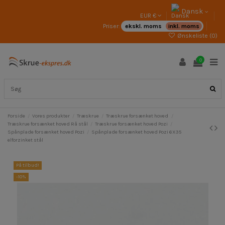
Dansk
EUR €
Priser:
ekskl. moms
inkl. moms
Ønskeliste (
0
)
0
Forside
Vores produkter
Træskrue
Træskrue forsænket hoved
Træskrue forsænket hoved Rå stål
Træskrue forsænket hoved Pozi
Spånplade forsænket hoved Pozi
Spånplade forsænket hoved Pozi 6X35
elforzinket stål
På tilbud!
-10%