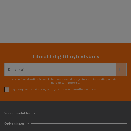
Tilmeld dig til nyhedsbrev
Du kan framelde dig når som helst. Vores kontaktoplysninger til framelding er anført i
handelsbetingelserne.
Jeg accepterer vilkårene og betingelserne samt privatlivspolitikken
Vores produkter
Oplysninger