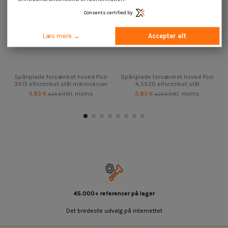
Consents certified by
Læs mere →
Accepter alt
Spånplade forsænket hoved Pozi
Spånplade forsænket hoved Pozi
3X13 elforzinket stål mikroskruer
4,5X20 elforzinket stål
3,83 €
inkl. moms
3,83 €
inkl. moms
4,25 €
4,25 €
45.000+ referencer på lager
Det bredeste udvalg på internettet