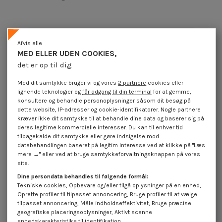
Produktoplysninger
Afvis alle
MED ELLER UDEN COOKIES,
det er op til dig
Beskrivelse
Med dit samtykke bruger vi og vores
2 partnere
cookies eller
lignende teknologier og
får adgang til din terminal
for at gemme,
konsultere og behandle personoplysninger såsom dit besøg på
Anmeldelser (0)
dette website, IP-adresser og cookie-identifikatorer. Nogle partnere
kræver ikke dit samtykke til at behandle dine data og baserer sig på
deres legitime kommercielle interesser. Du kan til enhver tid
tilbagekalde dit samtykke eller gøre indsigelse mod
16 andre varer i den samme kategori:
databehandlingen baseret på legitim interesse ved at klikke på "Læs
mere →" eller ved at bruge samtykkeforvaltningsknappen på vores
På tilbud!
På tilbud!
På
site.
-10%
-10%
-
Dine persondata behandles til følgende formål:
Tekniske cookies, Opbevare og/eller tilgå oplysninger på en enhed,
Oprette profiler til tilpasset annoncering, Bruge profiler til at vælge
tilpasset annoncering, Måle indholdseffektivitet, Bruge præcise
geografiske placeringsoplysninger, Aktivt scanne
enhedskarakteristika til identifikation.