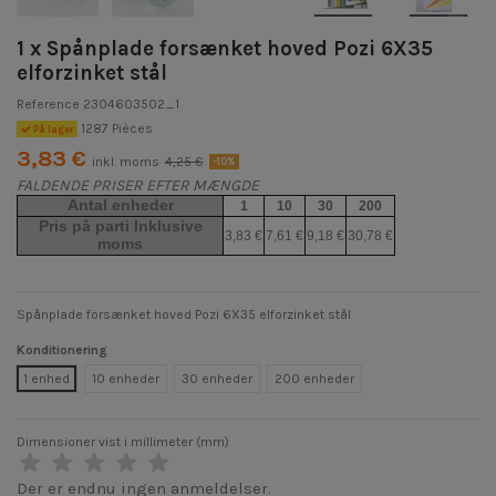
1 x Spånplade forsænket hoved Pozi 6X35
elforzinket stål
Reference
2304603502_1
1287 Pièces
På lager
3,83 €
inkl. moms
4,25 €
-10%
FALDENDE PRISER EFTER MÆNGDE
Antal enheder
1
10
30
200
Pris på parti Inklusive
3,83 €
7,61 €
9,18 €
30,78 €
moms
Spånplade forsænket hoved Pozi 6X35 elforzinket stål
Konditionering
1 enhed
10 enheder
30 enheder
200 enheder
Dimensioner vist i millimeter (mm)
Der er endnu ingen anmeldelser.