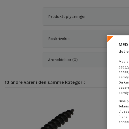
Produktoplysninger
Beskrivelse
MED 
det e
Anmeldelser (0)
Med di
adgang
besøg 
samtyk
13 andre varer i den samme kategori:
Du kan
basere
samtyk
Dine p
Teknis
tilpas
indhol
enheds