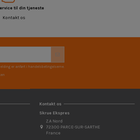
rvice til din tjeneste
Kontakt os
elding er anført i handelsbetingelserne.
ken
Kontakt os
Skrue Ekspres
Z.A Nord
72300 PARCE-SUR-SARTHE
France