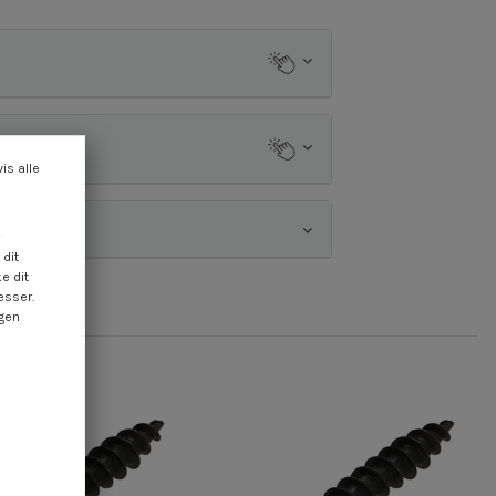
vis alle
dit
e dit
esser.
ngen