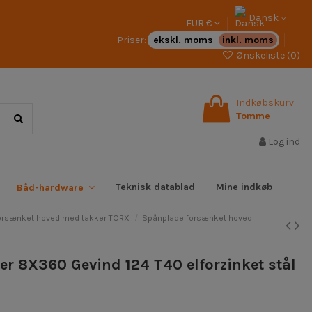
Dansk
EUR €
Priser:
ekskl. moms
inkl. moms
Ønskeliste (
0
)
Indkøbskurv
Tomme
Log ind
Teknisk datablad
Mine indkøb
Båd-hardware
orsænket hoved med takker TORX
Spånplade forsænket hoved
r 8X360 Gevind 124 T40 elforzinket stål