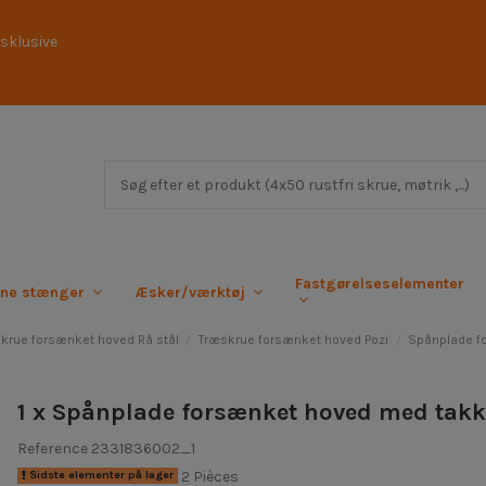
sklusive
Fastgørelseselementer
rne stænger
Æsker/værktøj
krue forsænket hoved Rå stål
Træskrue forsænket hoved Pozi
Spånplade f
1 x Spånplade forsænket hoved med takke
Reference
2331836002_1
2 Pièces
Sidste elementer på lager