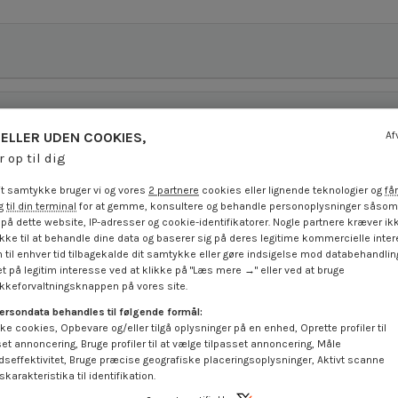
ELLER UDEN COOKIES,
Af
r op til dig
t samtykke bruger vi og vores
2 partnere
cookies eller lignende teknologier og
får
 til din terminal
for at gemme, konsultere og behandle personoplysninger såsom 
på dette website, IP-adresser og cookie-identifikatorer. Nogle partnere kræver ikk
ke til at behandle dine data og baserer sig på deres legitime kommercielle inter
 til enhver tid tilbagekalde dit samtykke eller gøre indsigelse mod databehandli
t på legitim interesse ved at klikke på "Læs mere →" eller ved at bruge
keforvaltningsknappen på vores site.
På tilbud!
ersondata behandles til følgende formål:
-10%
ke cookies, Opbevare og/eller tilgå oplysninger på en enhed, Oprette profiler til
set annoncering, Bruge profiler til at vælge tilpasset annoncering, Måle
dseffektivitet, Bruge præcise geografiske placeringsoplysninger, Aktivt scanne
karakteristika til identifikation.