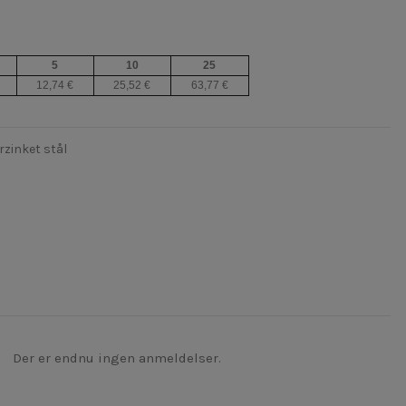
5
10
25
12,74 €
25,52 €
63,77 €
zinket stål
Der er endnu ingen anmeldelser.