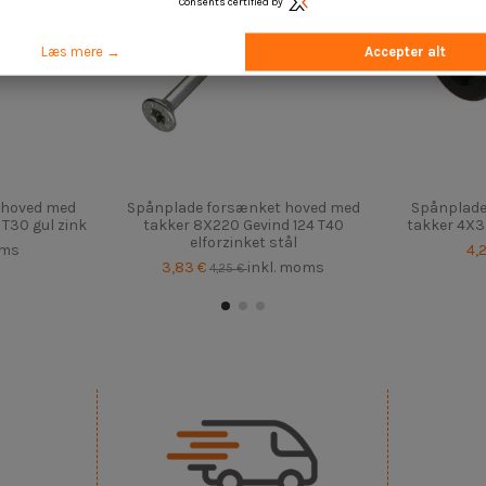
Consents certified by
Læs mere →
Accepter alt
 hoved med
Spånplade forsænket hoved med
Spånplade
T30 gul zink
takker 8X220 Gevind 124 T40
takker 4X3
elforzinket stål
oms
4,
3,83 €
inkl. moms
4,25 €