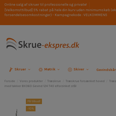
Online salg af skruer til professionelle og private!
[Velkomsttilbud] 5% rabat på hele din kurv uden minimumskøb (ek
forsendelsesomkostninger) - Kampagnekode : VELKOMMEN5
Skruer
Møtrik
Skiver
Gevindskå
Forside
Vores produkter
Træskrue
Træskrue forsænket hoved
Træs
med takker 8X360 Gevind 124 T40 elforzinket stål
På tilbud!
-10%