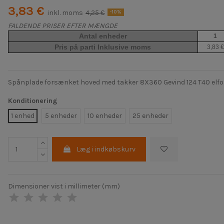
3,83 €
inkl. moms
4,25 €
-10%
FALDENDE PRISER EFTER MÆNGDE
Antal enheder
1
Pris på parti Inklusive moms
3,83 €
Spånplade forsænket hoved med takker 8X360 Gevind 124 T40 elfor
Konditionering
1 enhed
5 enheder
10 enheder
25 enheder
Læg i indkøbskurv
Dimensioner vist i millimeter (mm)