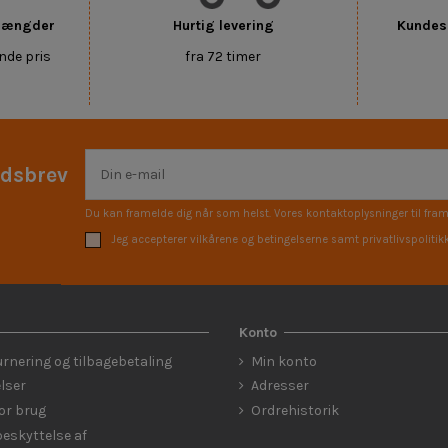
 mængder
Hurtig levering
Kundese
nde pris
fra 72 timer
edsbrev
Du kan framelde dig når som helst. Vores kontaktoplysninger til fram
Jeg accepterer vilkårene og betingelserne samt privatlivspolitik
Konto
urnering og tilbagebetaling
Min konto
lser
Adresser
for brug
Ordrehistorik
eskyttelse af