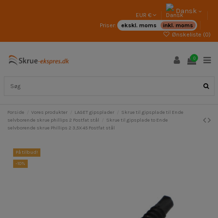
Dansk
EUR €
Priser:
ekskl. moms
inkl. moms
Ønskeliste (
0
)
0
Forside
Vores produkter
LAGET gipsplader
Skrue til gipsplade til Ende
selvborende skrue phillips 2 Fostfat stål
Skrue til gipsplade to Ende
selvborende skrue Phillips 2 3,5X45 Fostfat stål
På tilbud!
-10%