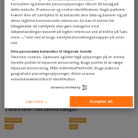
konsultere og behandle personoplysninger såsom dit besøg på
dette website, IP-adresser og cookie-identifikatorer. Nogle partnere
kræver ikke dit samtykke til at behandle dine data og baserer sig på
deres legitime kommercielle interesser. Du kan til enhver tid
tilbagekalde dit samtykke eller gøre indsigelse mod
databehandlingen baseret på legitim interesse ved at klikke på "Læs
mere →" eller ved at bruge samtykkeforvaltningsknappen på vores
site.
Dine persondata behandles til følgende formål:
Tekniske cookies, Opbevare og/eller tilgå oplysninger på en enhed,
Oprette profiler til tilpasset annoncering, Bruge profiler til at vælge
tilpasset annoncering, Måle indholdseffektivitet, Bruge præcise
Kasse med 2 Bit SKRUNING
Bit Phillips 2
geografiske placeringsoplysninger, Aktivt scanne
GIPSMØBLER Phillips 2 LG25
0,50 €
inkl. moms
enhedskarakteristika til identifikation.
4,40 €
inkl. moms
5,50 €
Consents certified by
Læs mere →
Accepter alt
3 andre varer i den samme kategori:
På tilbud!
På tilbud!
På
-10%
-10%
-1