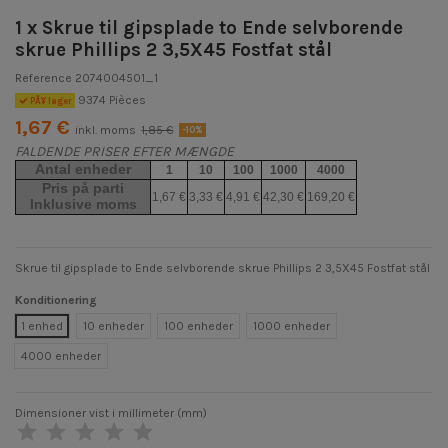
1 x Skrue til gipsplade to Ende selvborende
skrue Phillips 2 3,5X45 Fostfat stål
Reference
2074004501_1
9374 Pièces
PÃ¥ lager
1,67 €
inkl. moms
1,85 €
-10%
FALDENDE PRISER EFTER MÆNGDE
Antal enheder
1
10
100
1000
4000
Pris på parti
1,67 €
3,33 €
4,91 €
42,30 €
169,20 €
Inklusive moms
Skrue til gipsplade to Ende selvborende skrue Phillips 2 3,5X45 Fostfat stål
Konditionering
1 enhed
10 enheder
100 enheder
1000 enheder
4000 enheder
Dimensioner vist i millimeter (mm)