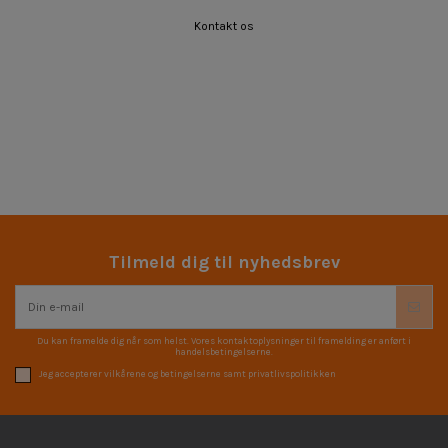
Kontakt os
Tilmeld dig til nyhedsbrev
Du kan framelde dig når som helst. Vores kontaktoplysninger til framelding er anført i
handelsbetingelserne.
Jeg accepterer vilkårene og betingelserne samt privatlivspolitikken