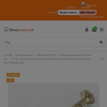
Dansk
EUR €
Priser:
ekskl. moms
inkl. moms
Ønskeliste (
0
)
0
Forside
Vores produkter
SPAX SORTIMENT
Skrue Spax forsænket hoved
Pozi
Skrue Spax forsænket hoved Pozi PZ8 4,5X70 Hoveddiameter Klasse 8.8
Fuld trÃ¥d YELLOX
På tilbud!
-40%