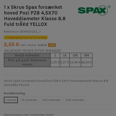
1 x Skrue Spax forsænket
hoved Pozi PZ8 4,5X70
Hoveddiameter Klasse 8.8
Fuld trÃ¥d YELLOX
Reference
2614457053_1
Tilgængelig inden for 15 hverdage
2,55 €
inkl. moms
4,25 €
-40%
FALDENDE PRISER EFTER MÆNGDE
Antal enheder
1
10
100
500
Pris på parti Inklusive
2,55 €
5,07 €
14,46 €
68,64 €
moms
Skrue Spax forsænket hoved Pozi PZ8 4,5X70 Hoveddiameter Klasse 8.8
Fuld trÃ¥d YELLOX
Konditionering
1 enhed
10 enheder
100 enheder
500 enheder
Dimensioner vist i millimeter (mm)