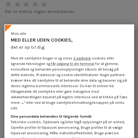
Der er endnu ingen anmeldelser.
Afvis alle
MED ELLER UDEN COOKIES,
Produktoplysninger
det er op til dig
Med dit samtykke bruger vi og vores
2 partnere
cookies eller
Beskrivelse
lignende teknologier og
får adgang til din terminal
for at gemme,
konsultere og behandle personoplysninger såsom dit besøg på
dette website, IP-adresser og cookie-identifikatorer. Nogle partnere
kræver ikke dit samtykke til at behandle dine data og baserer sig på
Anmeldelser (0)
deres legitime kommercielle interesser. Du kan til enhver tid
tilbagekalde dit samtykke eller gøre indsigelse mod
databehandlingen baseret på legitim interesse ved at klikke på "Læs
16 andre varer i den samme kategori:
mere →" eller ved at bruge samtykkeforvaltningsknappen på vores
site.
På tilbud!
På tilbud!
På
Dine persondata behandles til følgende formål:
-40%
-40%
-
Tekniske cookies, Opbevare og/eller tilgå oplysninger på en enhed,
Oprette profiler til tilpasset annoncering, Bruge profiler til at vælge
tilpasset annoncering, Måle indholdseffektivitet, Bruge præcise