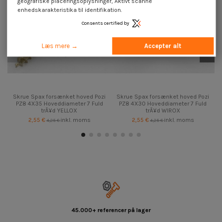
geografiske placeringsoplysninger, Aktivt scanne
enhedskarakteristika til identifikation.
Consents certified by
Læs mere →
Accepter alt
Skrue Spax forsænket hoved Pozi
Skrue Spax forsænket hoved Pozi
PZ8 4X35 Hoveddiameter 7 Fuld
PZ8 4X30 Hoveddiameter 7 Fuld
trÃ¥d YELLOX
trÃ¥d WIROX
2,55 €
inkl. moms
2,55 €
inkl. moms
4,25 €
4,25 €
45.000+ referencer på lager