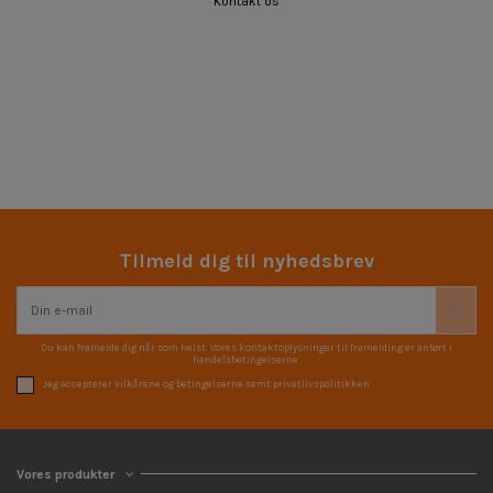
Kontakt os
Tilmeld dig til nyhedsbrev
Du kan framelde dig når som helst. Vores kontaktoplysninger til framelding er anført i
handelsbetingelserne.
Jeg accepterer vilkårene og betingelserne samt privatlivspolitikken
Vores produkter