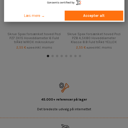
Consents certified by
Læs mere →
Accepter alt
Skrue Spax forsænket hoved Pozi
Skrue Spax forsænket hoved Pozi
PZ7 3X15 Hoveddiameter 6 Fuld
PZ8 4,5X80 Hoveddiameter
trÃ¥d WIROX mikroskruer
Klasse 8.8 Fuld trÃ¥d YELLOX
2,55 €
inkl. moms
2,55 €
inkl. moms
4,25 €
4,25 €
45.000+ referencer på lager
Det bredeste udvalg på internettet