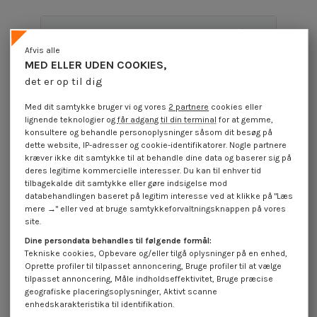
Produktoplysninger
Afvis alle
MED ELLER UDEN COOKIES,
det er op til dig
Beskrivelse
Med dit samtykke bruger vi og vores
2 partnere
cookies eller
lignende teknologier og
får adgang til din terminal
for at gemme,
konsultere og behandle personoplysninger såsom dit besøg på
Anmeldelser (0)
dette website, IP-adresser og cookie-identifikatorer. Nogle partnere
kræver ikke dit samtykke til at behandle dine data og baserer sig på
deres legitime kommercielle interesser. Du kan til enhver tid
16 andre varer i den samme kategori:
tilbagekalde dit samtykke eller gøre indsigelse mod
databehandlingen baseret på legitim interesse ved at klikke på "Læs
På tilbud!
På tilbud!
På
mere →" eller ved at bruge samtykkeforvaltningsknappen på vores
-40%
-40%
-
site.
Dine persondata behandles til følgende formål:
Tekniske cookies, Opbevare og/eller tilgå oplysninger på en enhed,
Oprette profiler til tilpasset annoncering, Bruge profiler til at vælge
tilpasset annoncering, Måle indholdseffektivitet, Bruge præcise
geografiske placeringsoplysninger, Aktivt scanne
enhedskarakteristika til identifikation.