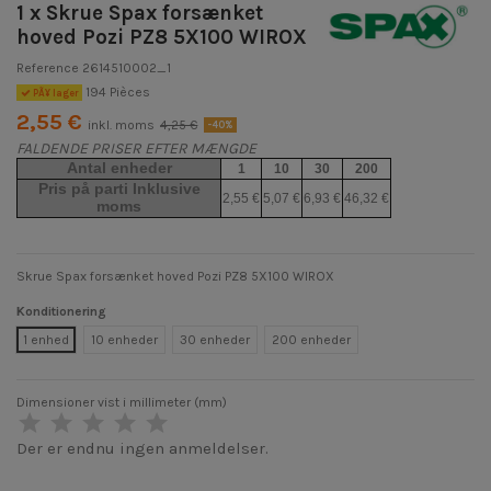
1 x Skrue Spax forsænket
hoved Pozi PZ8 5X100 WIROX
Reference
2614510002_1
194 Pièces
PÃ¥ lager
2,55 €
inkl. moms
4,25 €
-40%
FALDENDE PRISER EFTER MÆNGDE
Antal enheder
1
10
30
200
Pris på parti Inklusive
2,55 €
5,07 €
6,93 €
46,32 €
moms
Skrue Spax forsænket hoved Pozi PZ8 5X100 WIROX
Konditionering
1 enhed
10 enheder
30 enheder
200 enheder
Dimensioner vist i millimeter (mm)
Der er endnu ingen anmeldelser.