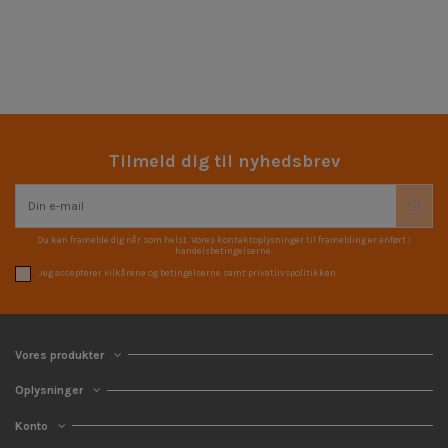
Tilmeld dig til nyhedsbrev
Du kan framelde dig når som helst. Vores kontaktoplysninger til framelding er anført i
handelsbetingelserne.
Jeg accepterer vilkårene og betingelserne samt privatlivspolitikken
Vores produkter
Oplysninger
Konto