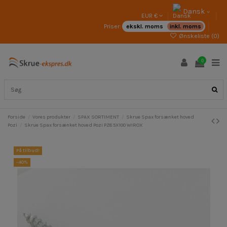
Dansk
EUR €
Priser:
ekskl. moms
inkl. moms
Ønskeliste (
0
)
0
Forside
Vores produkter
SPAX SORTIMENT
Skrue Spax forsænket hoved
Pozi
Skrue Spax forsænket hoved Pozi PZ8 5X100 WIROX
På tilbud!
-40%