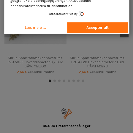
geografiske placeringsoplysninger, Aktivt scanne
enhedskarakteristika til identifikation.
Consents certified by
Læs mere →
Accepter alt
Skrue Spax forsænket hoved Pozi
Skrue Spax forsænket hoved Pozi
PZ8 5X25 Hoveddiameter 9,7 Fuld
PZ8 4X20 Hoveddiameter 7 Fuld
trÃ¥d YELLOX
trÃ¥d ACBRU
2,55 €
inkl. moms
2,55 €
inkl. moms
4,25 €
4,25 €
45.000+ referencer på lager