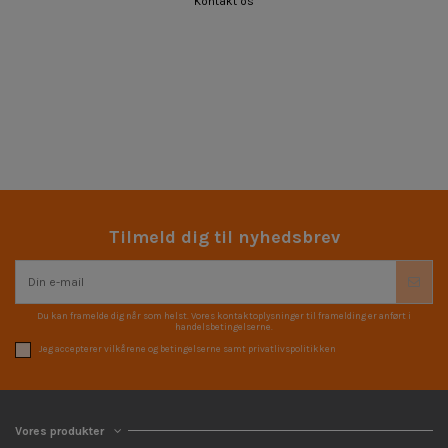
Kontakt os
Tilmeld dig til nyhedsbrev
Du kan framelde dig når som helst. Vores kontaktoplysninger til framelding er anført i
handelsbetingelserne.
Jeg accepterer vilkårene og betingelserne samt privatlivspolitikken
Vores produkter