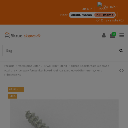
Dansk
EUR €
Priser:
ekskl. moms
inkl. moms
Ønskeliste (
0
)
0
Forside
Vores produkter
SPAX SORTIMENT
Skrue Spax forsænket hoved
Pozi
Skrue Spax forsænket hoved Pozi PZ8 5X60 Hoveddiameter 9,7 Fuld
trÃ¥d WIROX
På tilbud!
-40%