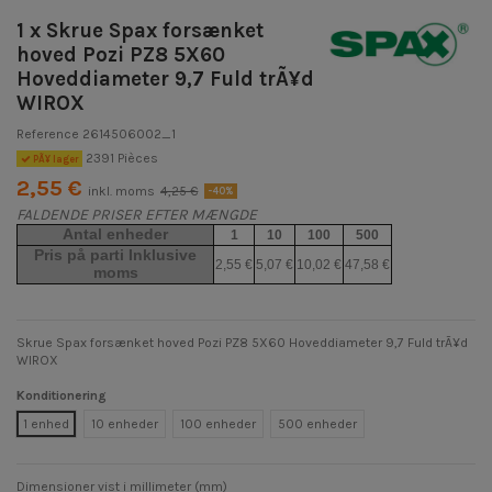
1 x Skrue Spax forsænket
hoved Pozi PZ8 5X60
Hoveddiameter 9,7 Fuld trÃ¥d
WIROX
Reference
2614506002_1
2391 Pièces
PÃ¥ lager
2,55 €
inkl. moms
4,25 €
-40%
FALDENDE PRISER EFTER MÆNGDE
Antal enheder
1
10
100
500
Pris på parti Inklusive
2,55 €
5,07 €
10,02 €
47,58 €
moms
Skrue Spax forsænket hoved Pozi PZ8 5X60 Hoveddiameter 9,7 Fuld trÃ¥d
WIROX
Konditionering
1 enhed
10 enheder
100 enheder
500 enheder
Dimensioner vist i millimeter (mm)