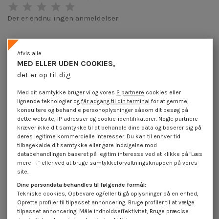
Der er endnu ingen anmeldelser.
Afvis alle
MED ELLER UDEN COOKIES,
Produktoplysninger
det er op til dig
Med dit samtykke bruger vi og vores
2 partnere
cookies eller
Beskrivelse
lignende teknologier og
får adgang til din terminal
for at gemme,
konsultere og behandle personoplysninger såsom dit besøg på
dette website, IP-adresser og cookie-identifikatorer. Nogle partnere
kræver ikke dit samtykke til at behandle dine data og baserer sig på
Anmeldelser (0)
deres legitime kommercielle interesser. Du kan til enhver tid
tilbagekalde dit samtykke eller gøre indsigelse mod
databehandlingen baseret på legitim interesse ved at klikke på "Læs
16 andre varer i den samme kategori:
mere →" eller ved at bruge samtykkeforvaltningsknappen på vores
site.
På tilbud!
På tilbud!
På
Dine persondata behandles til følgende formål:
-40%
-40%
-
Tekniske cookies, Opbevare og/eller tilgå oplysninger på en enhed,
Oprette profiler til tilpasset annoncering, Bruge profiler til at vælge
tilpasset annoncering, Måle indholdseffektivitet, Bruge præcise