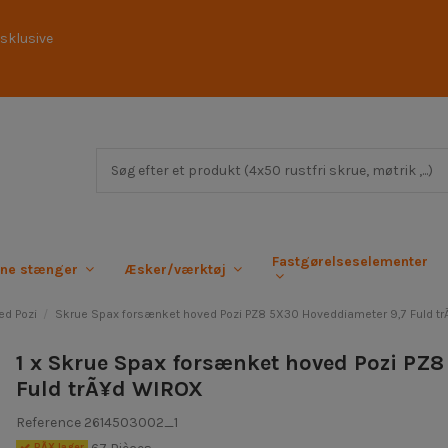
sklusive
Fastgørelseselementer
rne stænger
Æsker/værktøj
ed Pozi
Skrue Spax forsænket hoved Pozi PZ8 5X30 Hoveddiameter 9,7 Fuld t
1 x Skrue Spax forsænket hoved Pozi PZ
Fuld trÃ¥d WIROX
Reference
2614503002_1
PÃ¥ lager