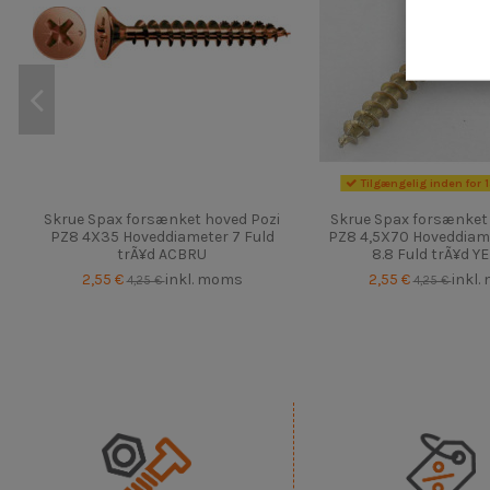
Tilgængelig inden for 
Skrue Spax forsænket hoved Pozi
Skrue Spax forsænket
PZ8 4X35 Hoveddiameter 7 Fuld
PZ8 4,5X70 Hoveddiam
trÃ¥d ACBRU
8.8 Fuld trÃ¥d Y
2,55 €
inkl. moms
2,55 €
inkl.
4,25 €
4,25 €