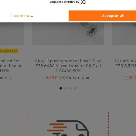
Consents certified by
Læs mere →
Accepter alt
15 hverdage
 hoved Pozi
Skrue Spax forsænket hoved Pozi
Skrue Spax
eter Klasse
PZ9 6X80 Hoveddiameter 11.6 Fuld
PZ8 3,5X1
ELLOX
trÃ¥d WIROX
 moms
2,55 €
inkl. moms
2,55 
4,25 €