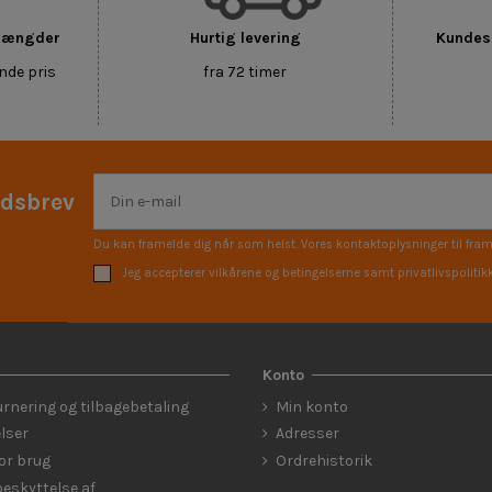
 mængder
Hurtig levering
Kundese
nde pris
fra 72 timer
edsbrev
Du kan framelde dig når som helst. Vores kontaktoplysninger til fram
Jeg accepterer vilkårene og betingelserne samt privatlivspolitik
Konto
urnering og tilbagebetaling
Min konto
lser
Adresser
for brug
Ordrehistorik
eskyttelse af