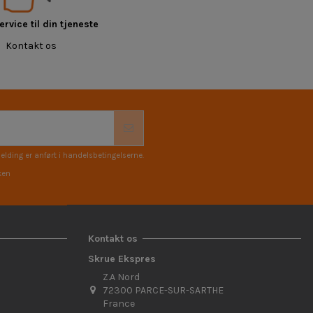
rvice til din tjeneste
Kontakt os
elding er anført i handelsbetingelserne.
ken
Kontakt os
Skrue Ekspres
Z.A Nord
72300 PARCE-SUR-SARTHE
France