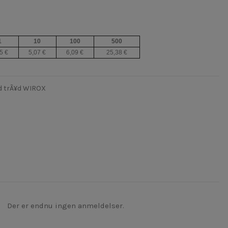
1
10
100
500
5 €
5,07 €
6,09 €
25,38 €
d trÃ¥d WIROX
Der er endnu ingen anmeldelser.