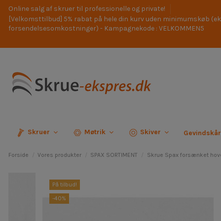
Online salg af skruer til professionelle og private!
[Velkomsttilbud] 5% rabat på hele din kurv uden minimumskøb (ek
forsendelsesomkostninger) - Kampagnekode : VELKOMMEN5
Skruer
Møtrik
Skiver
Gevindskå
Forside
Vores produkter
SPAX SORTIMENT
Skrue Spax forsænket hov
På tilbud!
-40%