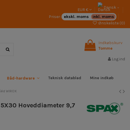
Dansk
EUR €
Priser:
ekskl. moms
inkl. moms
Ønskeliste (
0
)
Indkøbskurv
Tomme
Log ind
Teknisk datablad
Mine indkøb
Båd-hardware
rÃ¥d WIROX
8 5X30 Hoveddiameter 9,7