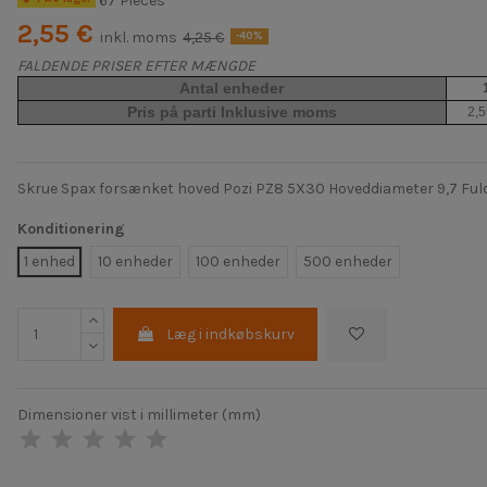
67 Pièces
2,55 €
inkl. moms
4,25 €
-40%
FALDENDE PRISER EFTER MÆNGDE
Antal enheder
Pris på parti Inklusive moms
2,5
Skrue Spax forsænket hoved Pozi PZ8 5X30 Hoveddiameter 9,7 Ful
Konditionering
1 enhed
10 enheder
100 enheder
500 enheder
Læg i indkøbskurv
Dimensioner vist i millimeter (mm)