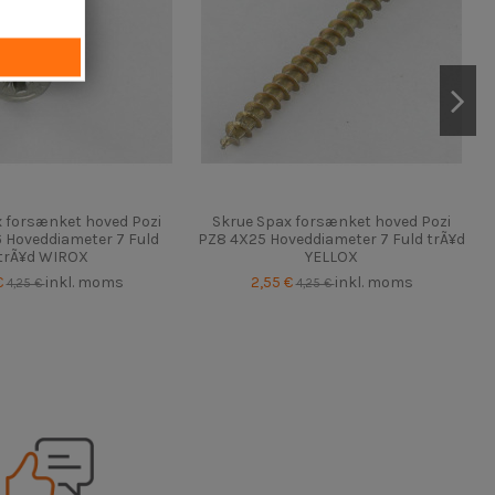
 forsænket hoved Pozi
Skrue Spax forsænket hoved Pozi
6 Hoveddiameter 7 Fuld
PZ8 4X25 Hoveddiameter 7 Fuld trÃ¥d
trÃ¥d WIROX
YELLOX
€
inkl. moms
2,55 €
inkl. moms
4,25 €
4,25 €