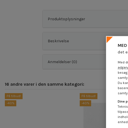
Produktoplysninger
Beskrivelse
MED 
det e
Anmeldelser (0)
Med di
adgang
besøg 
samtyk
Du kan
16 andre varer i den samme kategori:
basere
samtyk
På tilbud!
På tilbud!
Dine p
-40%
-40%
Teknis
tilpas
indhol
enheds