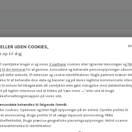
ELLER UDEN COOKIES,
Af
r op til dig
t samtykke bruger vi og vores
2 partnere
cookies eller lignende teknologier og
får
 til din terminal
for at gemme, konsultere og behandle personoplysninger såsom 
på dette website, IP-adresser og cookie-identifikatorer. Nogle partnere kræver ikk
ke til at behandle dine data og baserer sig på deres legitime kommercielle inter
 til enhver tid tilbagekalde dit samtykke eller gøre indsigelse mod databehandli
t på legitim interesse ved at klikke på "Læs mere →" eller ved at bruge
keforvaltningsknappen på vores site.
På tilbud!
På tilbud!
ersondata behandles til følgende formål:
-40%
-40%
ke cookies, Opbevare og/eller tilgå oplysninger på en enhed, Oprette profiler til
set annoncering, Bruge profiler til at vælge tilpasset annoncering, Måle
dseffektivitet, Bruge præcise geografiske placeringsoplysninger, Aktivt scanne
karakteristika til identifikation.