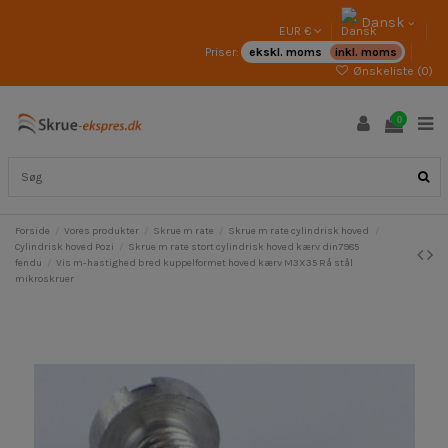
Dansk
EUR €
Priser:
ekskl. moms
inkl. moms
Ønskeliste (
0
)
0
Forside
Vores produkter
Skrue m rate
Skrue m rate cylindrisk hoved
Cylindrisk hoved Pozi
Skrue m rate stort cylindrisk hoved kærv din7985
fendu
Vis m-hastighed bred kuppelformet hoved kærv M3X35 Rå stål
mikroskruer