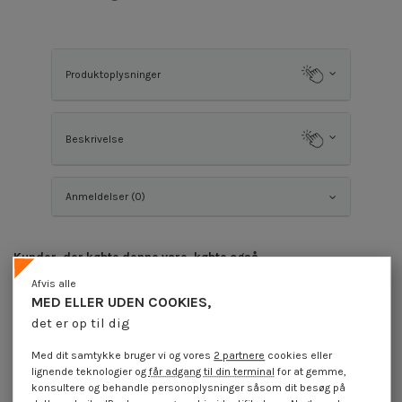
Produktoplysninger
Beskrivelse
Anmeldelser (0)
Kunder, der købte denne vare, købte også
Afvis alle
På tilbud!
MED ELLER UDEN COOKIES,
-12%
det er op til dig
Med dit samtykke bruger vi og vores
2 partnere
cookies eller
lignende teknologier og
får adgang til din terminal
for at gemme,
konsultere og behandle personoplysninger såsom dit besøg på