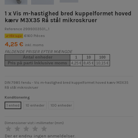
1 x Vis m-hastighed bred kuppelformet hoved
kærv M3X35 Rå stål mikroskruer
Reference
2999303501_1
6160 Pièces
PÃ¥ lager
4,25 €
inkl. moms
FALDENDE PRISER EFTER MÆNGDE
Antal enheder
1
10
100
Pris på parti Inklusive moms
4,25 €
8,45 €
10,15 €
DIN 7985 fendu - Vis m-hastighed bred kuppelformet hoved kærv M3X35
Rå stål mikroskruer
Konditionering
1 enhed
10 enheder
100 enheder
Dimensioner vist i millimeter (mm)
Der er endnu ingen anmeldelser.