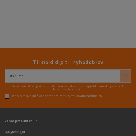
Tilmeld dig til nyhedsbrev
Du kan framelde dig når som helst. Vores kontaktoplysninger til framelding er anført i
handelsbetingelserne.
Jeg accepterer vilkårene og betingelserne samt privatlivspolitikken
Vores produkter
Oplysninger