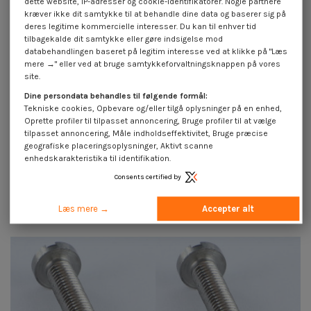
dette website, IP-adresser og cookie-identifikatorer. Nogle partnere
kræver ikke dit samtykke til at behandle dine data og baserer sig på
deres legitime kommercielle interesser. Du kan til enhver tid
tilbagekalde dit samtykke eller gøre indsigelse mod
databehandlingen baseret på legitim interesse ved at klikke på "Læs
mere →" eller ved at bruge samtykkeforvaltningsknappen på vores
site.
Dine persondata behandles til følgende formål:
Skiver flad M5X10X1 Z sort
Vis m-hastighed stort cylindrisk
Tekniske cookies, Opbevare og/eller tilgå oplysninger på en enhed,
galvaniseret
pan hoved kærv M5X15 gul zink
Oprette profiler til tilpasset annoncering, Bruge profiler til at vælge
1,85 €
inkl. moms
3,74 €
inkl. moms
4,25 €
tilpasset annoncering, Måle indholdseffektivitet, Bruge præcise
geografiske placeringsoplysninger, Aktivt scanne
enhedskarakteristika til identifikation.
Consents certified by
16 andre varer i den samme kategori:
Læs mere →
Accepter alt