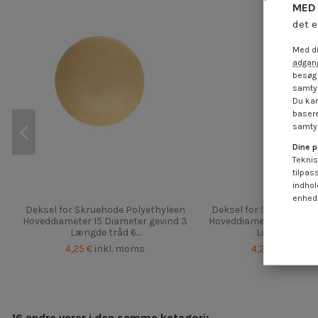
MED 
det e
Med di
adgang
besøg 
samtyk
Du kan
basere
samtyk
Dine p
Teknis
tilpas
indhol
enheds
Deksel for Skruehode Polyethyleen
Deksel for Skruehode P
Hoveddiameter 15 Diameter gevind 3
Hoveddiameter 12 Diame
Længde tråd 6...
Længde tråd 7.
4,25 €
inkl. moms
4,25 €
inkl. m
16 andre varer i den samme kategori: