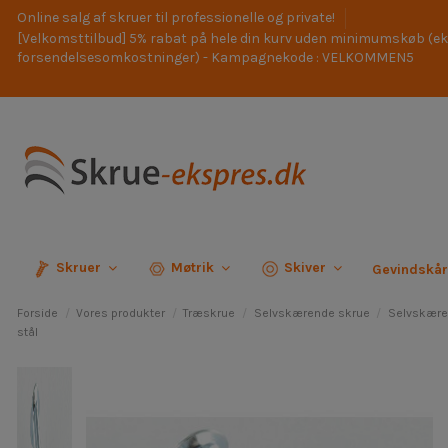
Online salg af skruer til professionelle og private!
[Velkomsttilbud] 5% rabat på hele din kurv uden minimumskøb (ek
forsendelsesomkostninger) - Kampagnekode : VELKOMMEN5
Skruer
Møtrik
Skiver
Gevindskå
Forside
Vores produkter
Træskrue
Selvskærende skrue
Selvskære
stål