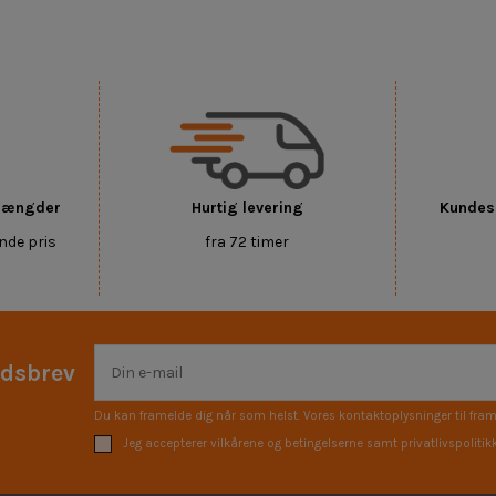
 mængder
Hurtig levering
Kundese
nde pris
fra 72 timer
edsbrev
Du kan framelde dig når som helst. Vores kontaktoplysninger til fram
Jeg accepterer vilkårene og betingelserne samt privatlivspolitik