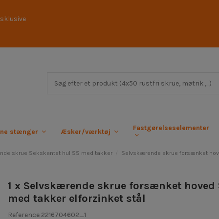
sklusive
Fastgørelseselementer
rne stænger
Æsker/værktøj
nde skrue Sekskantet hul SS med takker
Selvskærende skrue forsænket hove
1 x Selvskærende skrue forsænket hoved
med takker elforzinket stål
Reference
2216704602_1