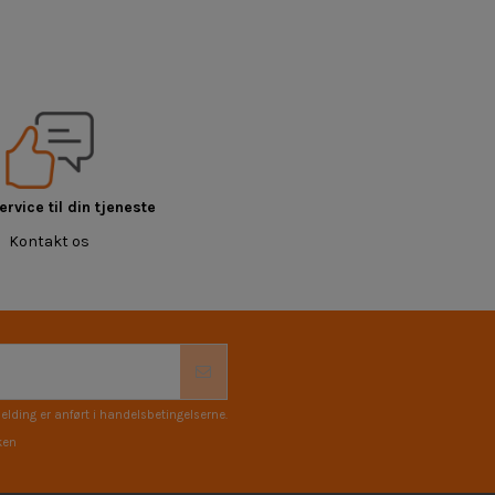
rvice til din tjeneste
Kontakt os
elding er anført i handelsbetingelserne.
ken