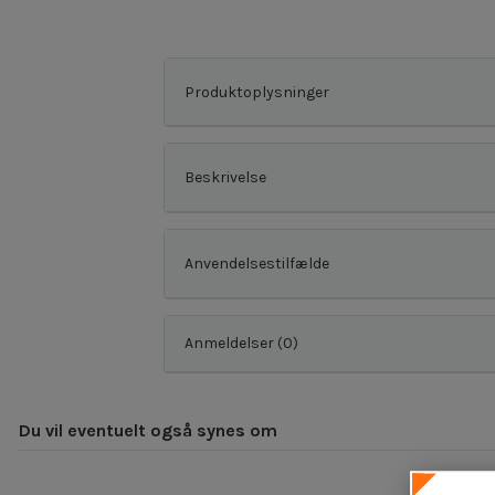
Produktoplysninger
Beskrivelse
Anvendelsestilfælde
Anmeldelser (0)
Du vil eventuelt også synes om