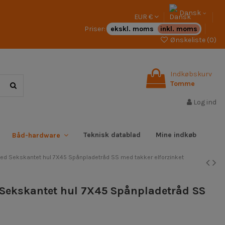
Dansk
EUR €
Priser:
ekskl. moms
inkl. moms
Ønskeliste (
0
)
Indkøbskurv
Tomme
Log ind
Teknisk datablad
Mine indkøb
Båd-hardware
d Sekskantet hul 7X45 Spånpladetråd SS med takker elforzinket
 Sekskantet hul 7X45 Spånpladetråd SS