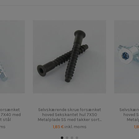
forsænket
Selvskærende skrue forsænket
Selvskær
l 7X40 med
hoved Sekskantet hul 7X50
hoved S
t stål
Metalplade SS med takker sort...
Metalp
oms
1,85 €
inkl. moms
1,