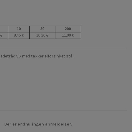
10
30
200
 €
8,45 €
10,20 €
11,00 €
detråd SS med takker elforzinket stål
Der er endnu ingen anmeldelser.