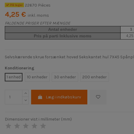
22670 Pièces
På lager
4,25 €
inkl. moms
FALDENDE PRISER EFTER MÆNGDE
Antal enheder
1
Pris på parti Inklusive moms
4,25
Selvskærende skrue forsænket hoved Sekskantet hul 7X45 Spånpla
Konditionering
1 enhed
10 enheder
30 enheder
200 enheder
Læg i indkøbskurv
Dimensioner vist i millimeter (mm)