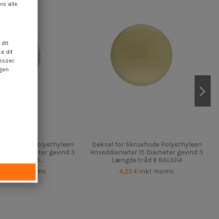
vis alle
dit
e dit
esser.
ngen
 Skruehode Polyethyleen
Deksel for Skruehode Polyethyleen
er 15 Diameter gevind 3
Hoveddiameter 15 Diameter gevind 3
ængde tråd 6...
Længde tråd 6 RAL1014
25 €
inkl. moms
4,25 €
inkl. moms