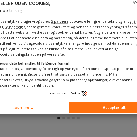
ELLER UDEN COOKIES,
Af
r op til dig
t samtykke bruger vi og vores
2 partnere
cookies eller lignende teknologier og
får
 til din terminal
for at gemme, konsultere og behandle personoplysninger såsom 
på dette website, IP-adresser og cookie-identifikatorer. Nogle partnere kræver ikk
ke til at behandle dine data og baserer sig på deres legitime kommercielle inter
 til enhver tid tilbagekalde dit samtykke eller gøre indsigelse mod databehandli
t på legitim interesse ved at klikke på "Læs mere →" eller ved at bruge
keforvaltningsknappen på vores site.
ersondata behandles til følgende formål:
ke cookies, Opbevare og/eller tilgå oplysninger på en enhed, Oprette profiler til
set annoncering, Bruge profiler til at vælge tilpasset annoncering, Måle
dseffektivitet, Bruge præcise geografiske placeringsoplysninger, Aktivt scanne
karakteristika til identifikation.
olyethyleen
Deksel for Skruehode Polyethyleen
Deksel for
Consents certified by
ter gevind 3
Hoveddiameter 15 Diameter gevind 3
Hoveddiamet
..
Længde tråd 6...
L
oms
4,25 €
inkl. moms
4,
Læs mere →
Accepter alt