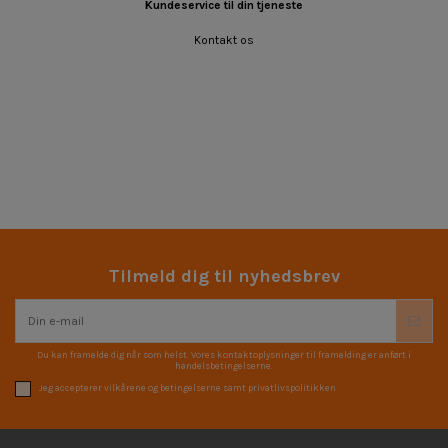
Kundeservice til din tjeneste
Kontakt os
Tilmeld dig til nyhedsbrev
Du kan framelde dig når som helst. Vores kontaktoplysninger til framelding er anført i
handelsbetingelserne.
Jeg accepterer vilkårene og betingelserne samt privatlivspolitikken