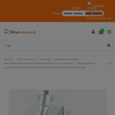
Dansk
EUR €
Priser:
ekskl. moms
inkl. moms
Ønskeliste (
0
)
0
Forside
Vores produkter
Træskrue
Selvskærende skrue
Selvskærende skrue forsænket hoved Pozi SS med takker
Selvskærende
skrue forsænket hoved Pozi PZ8 5X40 SS med takker elforzinket stål