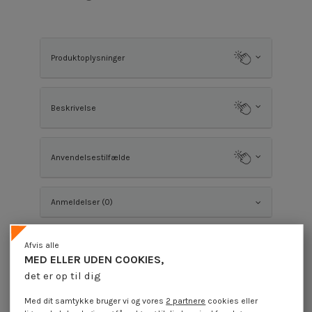
Produktoplysninger
Beskrivelse
Anvendelsestilfælde
Anmeldelser (0)
Afvis alle
Du vil eventuelt også synes om
MED ELLER UDEN COOKIES,
det er op til dig
Med dit samtykke bruger vi og vores
2 partnere
cookies eller