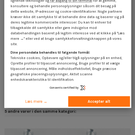
lignende teknologier og
får adgang til din terminal
for at gemme,
konsultere og behandle personoplysninger såsom dit besøg på
dette website, IP-adresser og cookie-identifikatorer. Nogle partnere
kræver ikke dit samtykke til at behandle dine data og baserer sig på
deres legitime kommercielle interesser. Du kan til enhver tid
tilbagekalde dit samtykke eller gøre indsigelse mod
databehandlingen baseret på legitim interesse ved at klikke på "Læs
mere →" eller ved at bruge samtykkeforvaltningsknappen på vores
site.
Dine persondata behandles til følgende formål:
Tekniske cookies, Opbevare og/eller tilgå oplysninger på en enhed,
Oprette profiler til tilpasset annoncering, Bruge profiler til at vælge
Deksel for Skruehode
Deksel for Skruehode
tilpasset annoncering, Måle indholdseffektivitet, Bruge præcise
Polyethyleen Hoveddiameter 15
Polyethyleen Hoveddiameter 12
geografiske placeringsoplysninger, Aktivt scanne
Diameter gevind 3 Længde tråd 6...
Diameter gevind 3 Længde tråd 7...
enhedskarakteristika til identifikation.
4,25 €
inkl. moms
4,25 €
inkl. moms
Consents certified by
Læs mere →
Accepter alt
5 andre varer i den samme kategori: