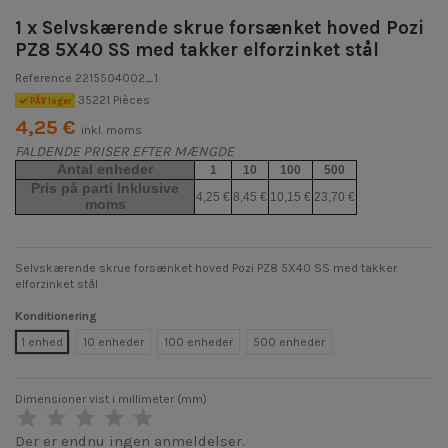
1 x Selvskærende skrue forsænket hoved Pozi
PZ8 5X40 SS med takker elforzinket stål
Reference
2215504002_1
35221 Pièces
PÃ¥ lager
4,25 €
inkl. moms
FALDENDE PRISER EFTER MÆNGDE
Antal enheder
1
10
100
500
Pris på parti Inklusive
4,25 €
8,45 €
10,15 €
23,70 €
moms
Selvskærende skrue forsænket hoved Pozi PZ8 5X40 SS med takker
elforzinket stål
Konditionering
1 enhed
10 enheder
100 enheder
500 enheder
Dimensioner vist i millimeter (mm)
Der er endnu ingen anmeldelser.