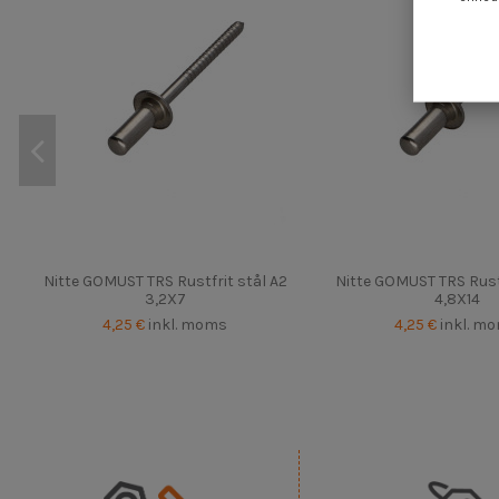
Nitte GOMUST TRS Rustfrit stål A2
Nitte GOMUST TRS Rustf
3,2X7
4,8X14
4,25 €
inkl. moms
4,25 €
inkl. m