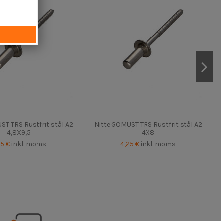
ST TRS Rustfrit stål A2
Nitte GOMUST TRS Rustfrit stål A2
4,8X9,5
4X8
25 €
inkl. moms
4,25 €
inkl. moms