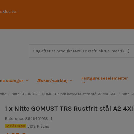
sklusive
Fastgørelseselementer
rne stænger
Æsker/værktøj
yrke
Nitte STRUKTUREL GOMUST rundt hoved Rustfrit stål A2 vs8646
Nitte G
1 x Nitte GOMUST TRS Rustfrit stål A2 4X
Reference
8646401018_1
5213 Pièces
PÃ¥ lager