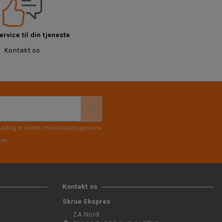
rvice til din tjeneste
Kontakt os
elding er anført i handelsbetingelserne.
ken
Kontakt os
Skrue Ekspres
Z.A Nord