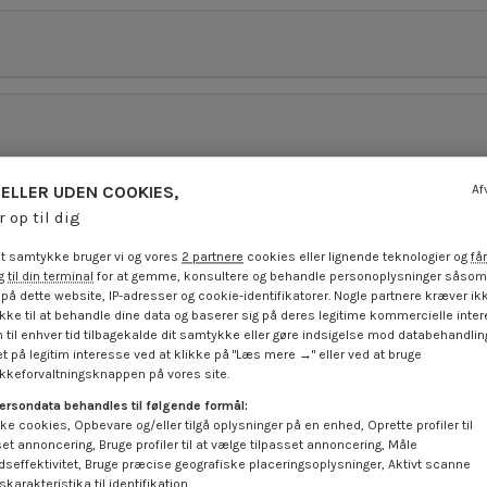
ELLER UDEN COOKIES,
Af
r op til dig
t samtykke bruger vi og vores
2 partnere
cookies eller lignende teknologier og
får
 til din terminal
for at gemme, konsultere og behandle personoplysninger såsom 
på dette website, IP-adresser og cookie-identifikatorer. Nogle partnere kræver ikk
ke til at behandle dine data og baserer sig på deres legitime kommercielle inter
 til enhver tid tilbagekalde dit samtykke eller gøre indsigelse mod databehandli
t på legitim interesse ved at klikke på "Læs mere →" eller ved at bruge
keforvaltningsknappen på vores site.
ersondata behandles til følgende formål:
ke cookies, Opbevare og/eller tilgå oplysninger på en enhed, Oprette profiler til
set annoncering, Bruge profiler til at vælge tilpasset annoncering, Måle
dseffektivitet, Bruge præcise geografiske placeringsoplysninger, Aktivt scanne
karakteristika til identifikation.