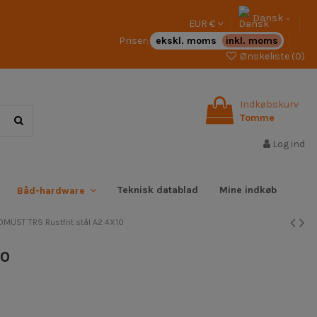
Dansk
EUR €
Priser:
ekskl. moms
inkl. moms
Ønskeliste (
0
)
Indkøbskurv
Tomme
Log ind
Teknisk datablad
Mine indkøb
Båd-hardware
OMUST TRS Rustfrit stål A2 4X10
10