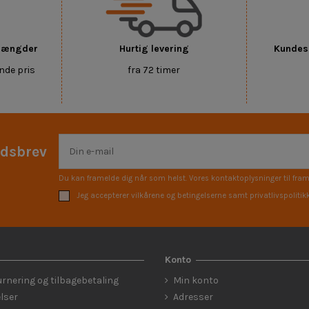
 mængder
Hurtig levering
Kundese
nde pris
fra 72 timer
edsbrev
Du kan framelde dig når som helst. Vores kontaktoplysninger til fram
Jeg accepterer vilkårene og betingelserne samt privatlivspolitik
Konto
urnering og tilbagebetaling
Min konto
lser
Adresser