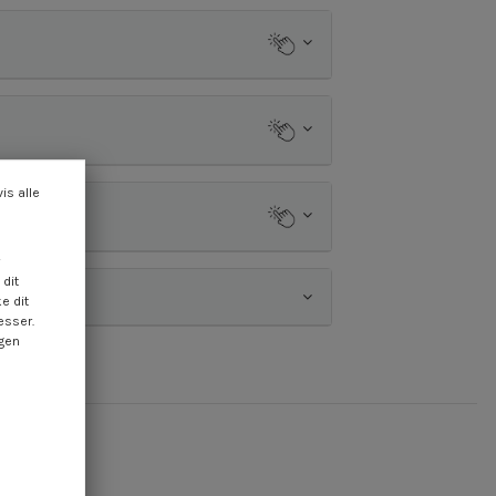
vis alle
dit
e dit
esser.
ngen