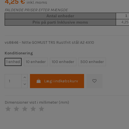
4,25 €
inkl. moms
FALDENDE PRISER EFTER MÆNGDE
Antal enheder
1
Pris på parti Inklusive moms
4,25
vs8646 - Nitte GOMUST TRS Rustfrit stål A2 4X10
Konditionering
1 enhed
10 enheder
100 enheder
500 enheder
Læg i indkøbskurv
Dimensioner vist i millimeter (mm)