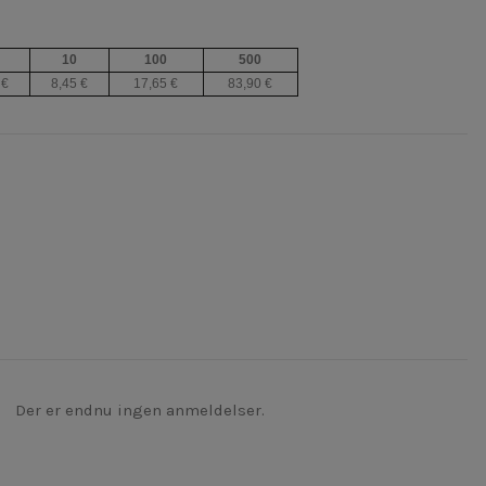
10
100
500
 €
8,45 €
17,65 €
83,90 €
Der er endnu ingen anmeldelser.