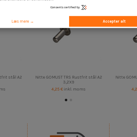
Consents certified by
Læs mere →
Accepter alt
rit stål A2
Nitte GOMUST TRS Rustfrit stål A2
Nitte GOMU
3,2X9
oms
4,25 €
inkl. moms
4,