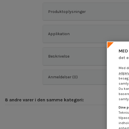
Produktoplysninger
Applikation
MED 
Beskrivelse
det e
Med di
adgang
Anmeldelser (0)
besøg 
samtyk
Du kan
basere
8 andre varer i den samme kategori:
samtyk
Dine p
Teknis
tilpas
indhol
enheds