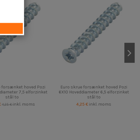
e forsænket hoved Pozi
Euro skrue forsænket hoved Pozi
iameter 7,5 elforzinket
6X10 Hoveddiameter 6,5 elforzinket
stål to
stål to
€
inkl. moms
4,25 €
inkl. moms
4,25 €