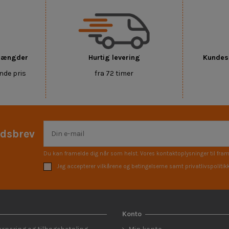
 mængder
Hurtig levering
Kundese
nde pris
fra 72 timer
edsbrev
Du kan framelde dig når som helst. Vores kontaktoplysninger til fram
Jeg accepterer vilkårene og betingelserne samt privatlivspolitik
Konto