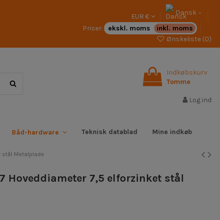
Dansk
EUR €
Priser:
ekskl. moms
inkl. moms
Ønskeliste (
0
)
Indkøbskurv
Tomme
Log ind
Teknisk datablad
Mine indkøb
Båd-hardware
 stål Metalplade
7 Hoveddiameter 7,5 elforzinket stål