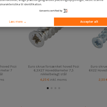
dseffektivitet, Bruge præcise geografiske placeringsoplysninger, Aktivt scanne
karakteristika til identifikation.
Consents certified by
Læs mere →
Accepter alt
hoved Pozi
Euro skrue forsænket hoved Pozi
Euro skru
ameter 7
6,3X27 Hoveddiameter 7,5
6X22 Hovedd
ål
nikkelbelagt stål
oms
4,25 €
inkl. moms
2,55 