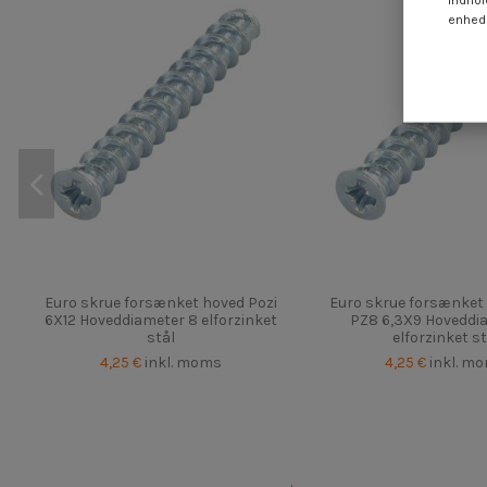
indhol
enheds
Euro skrue forsænket hoved Pozi
Euro skrue forsænket 
6X12 Hoveddiameter 8 elforzinket
PZ8 6,3X9 Hoveddi
stål
elforzinket st
4,25 €
inkl. moms
4,25 €
inkl. m