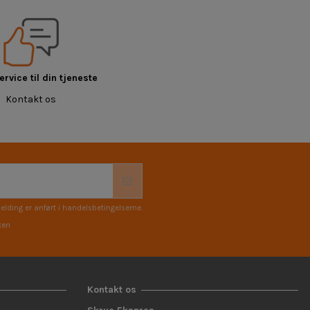
rvice til din tjeneste
Kontakt os
elding er anført i handelsbetingelserne.
ken
Kontakt os