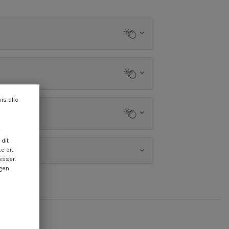
vis alle
dit
e dit
esser.
ngen