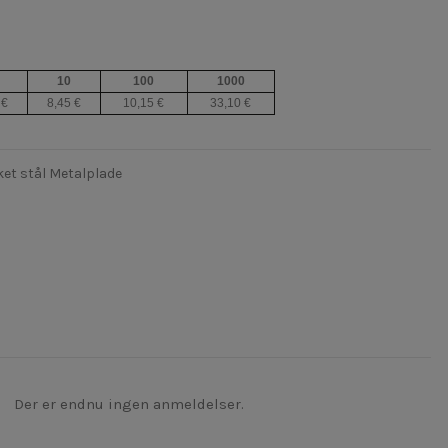
10
100
1000
 €
8,45 €
10,15 €
33,10 €
ket stål Metalplade
Der er endnu ingen anmeldelser.