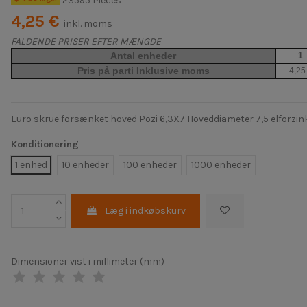
23595 Pièces
4,25 €
inkl. moms
FALDENDE PRISER EFTER MÆNGDE
Antal enheder
1
Pris på parti Inklusive moms
4,25
Euro skrue forsænket hoved Pozi 6,3X7 Hoveddiameter 7,5 elforzin
Konditionering
1 enhed
10 enheder
100 enheder
1000 enheder
Læg i indkøbskurv
Dimensioner vist i millimeter (mm)