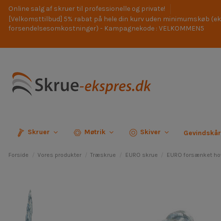
Online salg af skruer til professionelle og private!
[Velkomsttilbud] 5% rabat på hele din kurv uden minimumskøb (ek
forsendelsesomkostninger) - Kampagnekode : VELKOMMEN5
Skruer
Møtrik
Skiver
Gevindskå
Forside
Vores produkter
Træskrue
EURO skrue
EURO forsænket ho