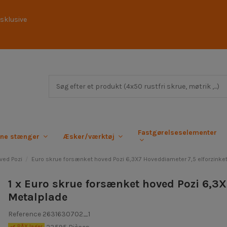
sklusive
Fastgørelseselementer
rne stænger
Æsker/værktøj
ved Pozi
Euro skrue forsænket hoved Pozi 6,3X7 Hoveddiameter 7,5 elforzinket
1 x Euro skrue forsænket hoved Pozi 6,3X
Metalplade
Reference
2631630702_1
PÃ¥ lager