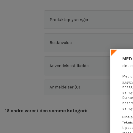
Produktoplysninger
Beskrivelse
MED 
det e
Anvendelsestilfælde
Med di
adgang
Anmeldelser (0)
besøg 
samtyk
Du kan
basere
samtyk
16 andre varer i den samme kategori:
Dine p
Teknis
tilpas