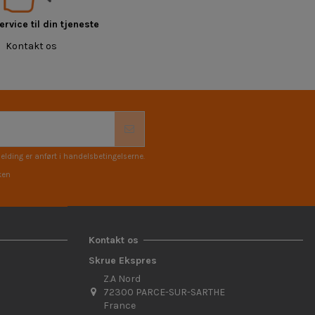
rvice til din tjeneste
Kontakt os
elding er anført i handelsbetingelserne.
ken
Kontakt os
Skrue Ekspres
Z.A Nord
72300 PARCE-SUR-SARTHE
France