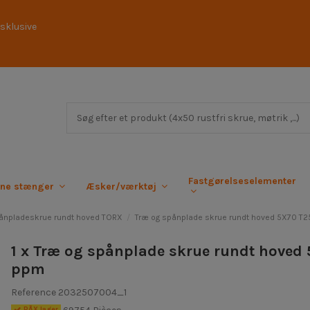
sklusive
Fastgørelseselementer
rne stænger
Æsker/værktøj
ånpladeskrue rundt hoved TORX
Træ og spånplade skrue rundt hoved 5X70 T
1 x Træ og spånplade skrue rundt hoved
ppm
Reference
2032507004_1
PÃ¥ lager