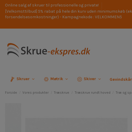
Online salg af skruer til professionelle og private!
[Velkomsttilbud] 5% rabat på hele din kurv uden minimumskøb (ek
forsendelsesomkostninger) - Kampagnekode : VELKOMMEN5
Skruer
Møtrik
Skiver
Gevindskå
Forside
Vores produkter
Træskrue
Træskrue rundt hoved
Træ og sp