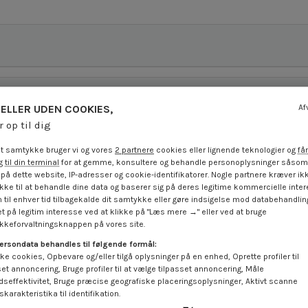
ELLER UDEN COOKIES,
Af
r op til dig
t samtykke bruger vi og vores
2 partnere
cookies eller lignende teknologier og
får
 til din terminal
for at gemme, konsultere og behandle personoplysninger såsom 
på dette website, IP-adresser og cookie-identifikatorer. Nogle partnere kræver ikk
ke til at behandle dine data og baserer sig på deres legitime kommercielle inter
 til enhver tid tilbagekalde dit samtykke eller gøre indsigelse mod databehandli
t på legitim interesse ved at klikke på "Læs mere →" eller ved at bruge
keforvaltningsknappen på vores site.
ersondata behandles til følgende formål:
ke cookies, Opbevare og/eller tilgå oplysninger på en enhed, Oprette profiler til
set annoncering, Bruge profiler til at vælge tilpasset annoncering, Måle
dseffektivitet, Bruge præcise geografiske placeringsoplysninger, Aktivt scanne
karakteristika til identifikation.