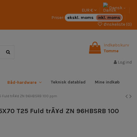
Dansk
EUR €
Priser:
ekskl. moms
inkl. moms
Ønskeliste (
0
)
Indkøbskurv
Tomme
Log ind
Teknisk datablad
Mine indkøb
Båd-hardware
25 Fuld trÃ¥d ZN 96HBSRB 100 ppm
 5X70 T25 Fuld trÃ¥d ZN 96HBSRB 100