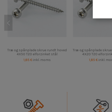
Træ og spånplade skrue rundt hoved
Træ og spånplade skrue
4X50 T20 elforzinket stål
4X20 T20 elforzink
1,85 €
inkl. moms
1,85 €
inkl. m