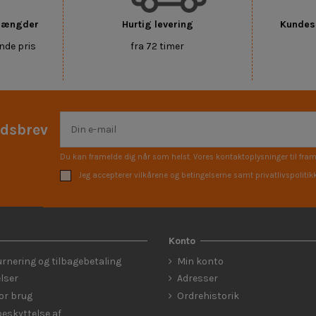
 mængder
Hurtig levering
Kundese
nde pris
fra 72 timer
edsbrev
Du kan framelde dig når som helst. Vores kontaktoplysninger til fram
Jeg accepterer vilkårene og betingelserne samt privatlivspolitik
Konto
urnering og tilbagebetaling
Min konto
lser
Adresser
for brug
Ordrehistorik
eskyttelse af