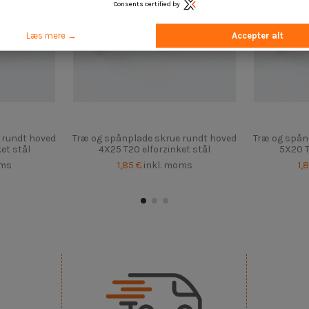
Consents certified by
Læs mere →
Accepter alt
 rundt hoved
Træ og spånplade skrue rundt hoved
Træ og spån
et stål
4X25 T20 elforzinket stål
5X20 T
oms
1,85 €
inkl. moms
1,