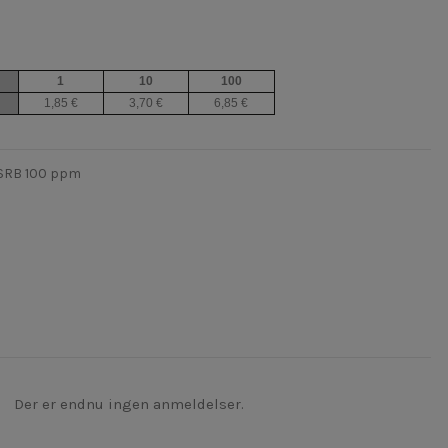
1
10
100
1,85 €
3,70 €
6,85 €
BSRB 100 ppm
Der er endnu ingen anmeldelser.