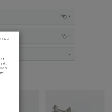
vis alle
dit
e dit
esser.
ngen