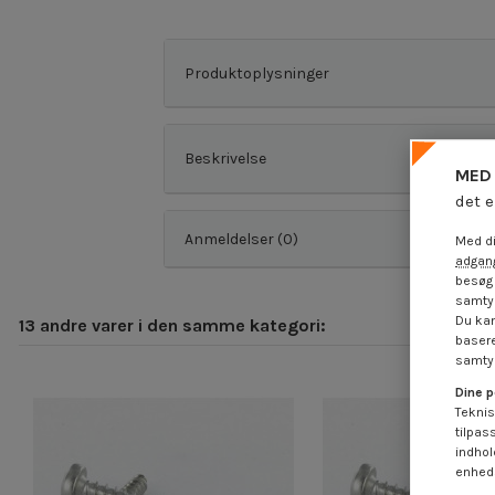
Produktoplysninger
Beskrivelse
MED 
det e
Anmeldelser (0)
Med di
adgang
besøg 
samtyk
Du kan
13 andre varer i den samme kategori:
basere
samtyk
Dine p
Teknis
tilpas
indhol
enheds