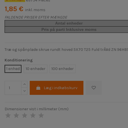
69754 Pièces
1,85 €
inkl. moms
FALDENDE PRISER EFTER MÆNGDE
Antal enheder
Pris på parti Inklusive moms
Træ og spånplade skrue rundt hoved 5X70 T25 Fuld trÃ¥d ZN 96H
Konditionering
1 enhed
10 enheder
100 enheder
Læg i indkøbskurv
Dimensioner vist i millimeter (mm)