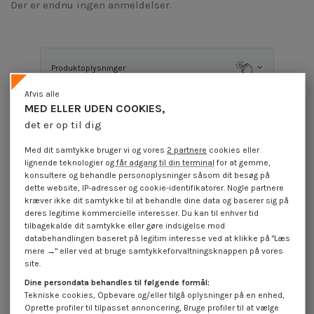
Der er endnu ingen anmeldelser.
Produktoplysninger
Afvis alle
MED ELLER UDEN COOKIES,
Beskrivelse
det er op til dig
Med dit samtykke bruger vi og vores
2 partnere
cookies eller
lignende teknologier og
får adgang til din terminal
for at gemme,
Anvendelsestilfælde
konsultere og behandle personoplysninger såsom dit besøg på
dette website, IP-adresser og cookie-identifikatorer. Nogle partnere
kræver ikke dit samtykke til at behandle dine data og baserer sig på
deres legitime kommercielle interesser. Du kan til enhver tid
Anmeldelser (0)
tilbagekalde dit samtykke eller gøre indsigelse mod
databehandlingen baseret på legitim interesse ved at klikke på "Læs
mere →" eller ved at bruge samtykkeforvaltningsknappen på vores
16 andre varer i den samme kategori:
site.
Dine persondata behandles til følgende formål:
Tekniske cookies, Opbevare og/eller tilgå oplysninger på en enhed,
Oprette profiler til tilpasset annoncering, Bruge profiler til at vælge