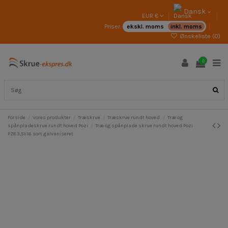
Dansk
EUR €
Priser:
ekskl. moms
inkl. moms
Ønskeliste (
0
)
0
Forside
Vores produkter
Træskrue
Træskrue rundt hoved
Træ og
spånpladeskrue rundt hoved Pozi
Træ og spånplade skrue rundt hoved Pozi
PZ8 3,5X16 sort galvaniseret