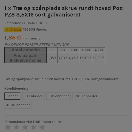
1 x Træ og spånplade skrue rundt hoved Pozi
PZ8 3,5X16 sort galvaniseret
Reference
2005351606_1
136658 Pièces
PÃ¥ lager
1,85 €
inkl. moms
FALDENDE PRISER EFTER MÆNGDE
Antal enheder
1
10
100
1000
4000
Pris på parti
1,85 €
3,70 €
4,45 €
15,10 €
52,80 €
Inklusive moms
Træ og spånplade skrue rundt hoved Pozi PZ8 3,5X16 sort galvaniseret
Konditionering
1 enhed
10 enheder
100 enheder
1000 enheder
4000 enheder
Dimensioner vist i millimeter (mm)