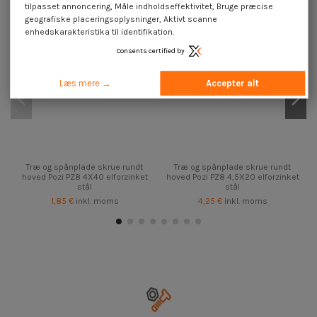
tilpasset annoncering, Måle indholdseffektivitet, Bruge præcise
geografiske placeringsoplysninger, Aktivt scanne
enhedskarakteristika til identifikation.
Consents certified by
Læs mere →
Accepter alt
Træ og spånplade skrue rundt
Træ og spånplade skrue rundt
hoved Pozi PZ8 4X40 elforzinket
hoved Pozi PZ8 4,5X20 elforzinket
stål
stål
1,85 €
inkl. moms
4,25 €
inkl. moms