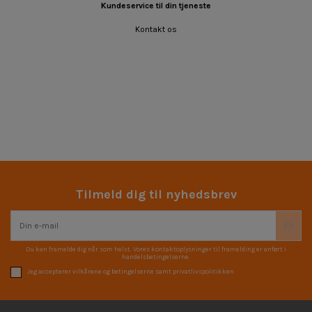
Kundeservice til din tjeneste
Kontakt os
Tilmeld dig til nyhedsbrev
Du kan framelde dig når som helst. Vores kontaktoplysninger til framelding er anført i
handelsbetingelserne.
Jeg accepterer vilkårene og betingelserne samt privatlivspolitikken