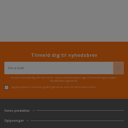
Tilmeld dig til nyhedsbrev
Du kan framelde dig når som helst. Vores kontaktoplysninger til framelding er anført i
handelsbetingelserne.
Jeg accepterer vilkårene og betingelserne samt privatlivspolitikken
Vores produkter
Oplysninger