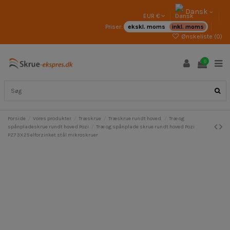
Dansk
EUR €
Priser:
ekskl. moms
inkl. moms
Ønskeliste (
0
)
0
Forside
Vores produkter
Træskrue
Træskrue rundt hoved
Træ og
spånpladeskrue rundt hoved Pozi
Træ og spånplade skrue rundt hoved Pozi
PZ7 3X25 elforzinket stål mikroskruer