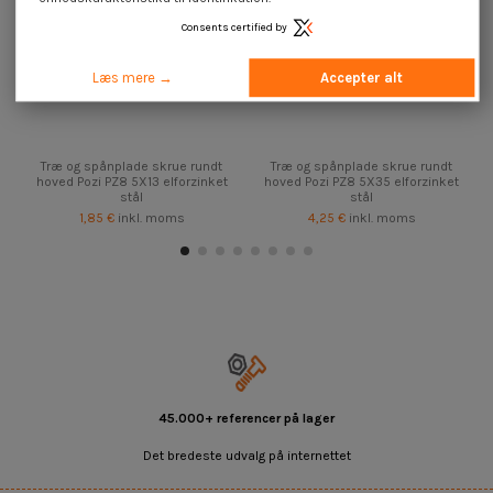
Consents certified by
Læs mere →
Accepter alt
Træ og spånplade skrue rundt
Træ og spånplade skrue rundt
hoved Pozi PZ8 5X13 elforzinket
hoved Pozi PZ8 5X35 elforzinket
stål
stål
1,85 €
inkl. moms
4,25 €
inkl. moms
45.000+ referencer på lager
Det bredeste udvalg på internettet