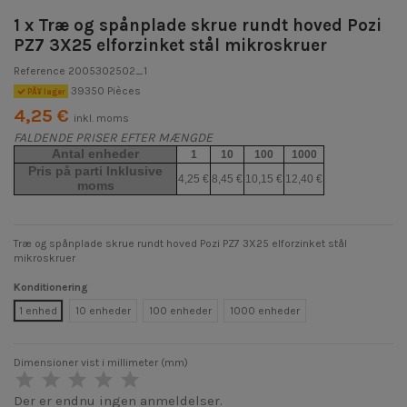
1 x Træ og spånplade skrue rundt hoved Pozi
PZ7 3X25 elforzinket stål mikroskruer
Reference
2005302502_1
39350 Pièces
PÃ¥ lager
4,25 €
inkl. moms
FALDENDE PRISER EFTER MÆNGDE
Antal enheder
1
10
100
1000
Pris på parti Inklusive
4,25 €
8,45 €
10,15 €
12,40 €
moms
Træ og spånplade skrue rundt hoved Pozi PZ7 3X25 elforzinket stål
mikroskruer
Konditionering
1 enhed
10 enheder
100 enheder
1000 enheder
Dimensioner vist i millimeter (mm)
Der er endnu ingen anmeldelser.