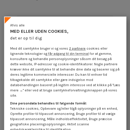
Produktoplysninger
Afvis alle
MED ELLER UDEN COOKIES,
det er op til dig
Beskrivelse
Med dit samtykke bruger vi og vores
2 partnere
cookies eller
lignende teknologier og
får adgang til din terminal
for at gemme,
konsultere og behandle personoplysninger såsom dit besøg på
Anmeldelser (0)
dette website, IP-adresser og cookie-identifikatorer. Nogle partnere
kræver ikke dit samtykke til at behandle dine data og baserer sig på
deres legitime kommercielle interesser. Du kan til enhver tid
tilbagekalde dit samtykke eller gøre indsigelse mod
16 andre varer i den samme kategori:
databehandlingen baseret på legitim interesse ved at klikke på "Læs
mere →" eller ved at bruge samtykkeforvaltningsknappen på vores
site.
Dine persondata behandles til følgende formål:
Tekniske cookies, Opbevare og/eller tilgå oplysninger på en enhed,
Oprette profiler til tilpasset annoncering, Bruge profiler til at vælge
tilpasset annoncering, Måle indholdseffektivitet, Bruge præcise
geografiske placeringsoplysninger, Aktivt scanne
enhedskarakteristika til identifikation.