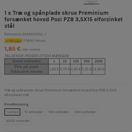
1 x Træ og spånplade skrue Preminium
forsænket hoved Pozi PZ8 3,5X15 elforzinket
stål
Reference
2204351502_1
171690 Pièces
PÃ¥ lager
1,85 €
inkl. moms
FALDENDE PRISER EFTER MÆNGDE
Antal enheder
1
10
100
500
2000
Pris på parti
1,85 €
3,70 €
4,45 €
5,25 €
21,00 €
Inklusive moms
Træ og spånplade skrue Preminium forsænket hoved Pozi PZ8 3,5X15
elforzinket stål
Konditionering
1 enhed
10 enheder
100 enheder
500 enheder
2000 enheder