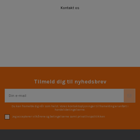
Kontakt os
Tilmeld dig til nyhedsbrev
Du kan framelde dig når som helst. Vores kontaktoplysninger til framelding er anført i
handelsbetingelserne.
Jeg accepterer vilkårene og betingelserne samt privatlivspolitikken