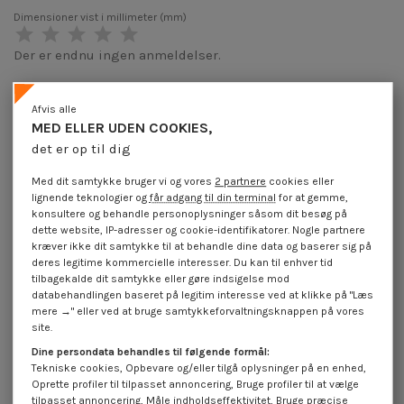
Dimensioner vist i millimeter (mm)
Der er endnu ingen anmeldelser.
Afvis alle
MED ELLER UDEN COOKIES,
Produktoplysninger
det er op til dig
Med dit samtykke bruger vi og vores
2 partnere
cookies eller
lignende teknologier og
får adgang til din terminal
for at gemme,
Beskrivelse
konsultere og behandle personoplysninger såsom dit besøg på
dette website, IP-adresser og cookie-identifikatorer. Nogle partnere
kræver ikke dit samtykke til at behandle dine data og baserer sig på
Anmeldelser (0)
deres legitime kommercielle interesser. Du kan til enhver tid
tilbagekalde dit samtykke eller gøre indsigelse mod
databehandlingen baseret på legitim interesse ved at klikke på "Læs
mere →" eller ved at bruge samtykkeforvaltningsknappen på vores
16 andre varer i den samme kategori:
site.
På
Dine persondata behandles til følgende formål:
Tekniske cookies, Opbevare og/eller tilgå oplysninger på en enhed,
-
Oprette profiler til tilpasset annoncering, Bruge profiler til at vælge
tilpasset annoncering, Måle indholdseffektivitet, Bruge præcise