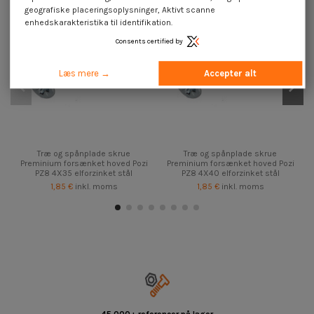
geografiske placeringsoplysninger, Aktivt scanne
enhedskarakteristika til identifikation.
Consents certified by
Læs mere →
Accepter alt
Træ og spånplade skrue
Træ og spånplade skrue
Preminium forsænket hoved Pozi
Preminium forsænket hoved Pozi
PZ8 4X35 elforzinket stål
PZ8 4X40 elforzinket stål
1,85 €
inkl. moms
1,85 €
inkl. moms
45.000+ referencer på lager