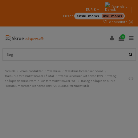
Dansk
EUR €
Priser:
ekskl. moms
inkl. moms
Ønskeliste (
0
)
0
Forside
Vores produkter
Træskrue
Træskrue forsænket hoved
Træskrue forsænket hoved Rå stål
Træskrue forsænket hoved Pozi
Træ og
spånpladeskrue Preminium forsænket hoved Pozi
Træ og spånplade skrue
Preminium forsænket hoved Pozi PZ8 3,5X15 elforzinket stål