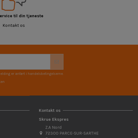
rvice til din tjeneste
Kontakt os
elding er anført i handelsbetingelserne.
ken
Kontakt os
Skrue Ekspres
Z.A Nord
72300 PARCE-SUR-SARTHE