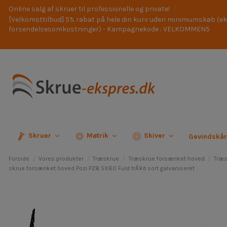
Online salg af skruer til professionelle og private!
[Velkomsttilbud] 5% rabat på hele din kurv uden minimumskøb (ek
forsendelsesomkostninger) - Kampagnekode : VELKOMMEN5
Skruer
Møtrik
Skiver
Gevindskå
Forside
Vores produkter
Træskrue
Træskrue forsænket hoved
Træs
skrue forsænket hoved Pozi PZ8 5X60 Fuld trÃ¥d sort galvaniseret