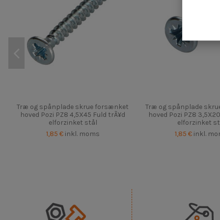
Træ og spånplade skrue forsænket
Træ og spånplade skru
hoved Pozi PZ8 4,5X45 Fuld trÃ¥d
hoved Pozi PZ8 3,5X20
elforzinket stål
elforzinket st
1,85 €
inkl. moms
1,85 €
inkl. m