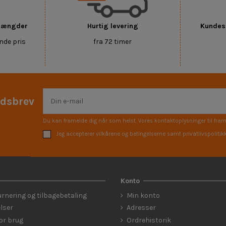
 mængder
Hurtig levering
Kundese
nde pris
fra 72 timer
edsbrev
Du kan framelde dig når som helst. Vores kontaktoplysninger til fram
Jeg accepterer vilkårene og betingelserne samt privatlivspolitik
Konto
urnering og tilbagebetaling
Min konto
lser
Adresser
for brug
Ordrehistorik