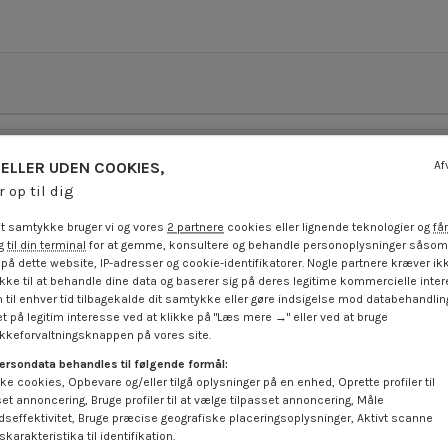
ELLER UDEN COOKIES,
Af
r op til dig
t samtykke bruger vi og vores
2 partnere
cookies eller lignende teknologier og
får
 til din terminal
for at gemme, konsultere og behandle personoplysninger såsom 
på dette website, IP-adresser og cookie-identifikatorer. Nogle partnere kræver ikk
ke til at behandle dine data og baserer sig på deres legitime kommercielle inter
 til enhver tid tilbagekalde dit samtykke eller gøre indsigelse mod databehandli
t på legitim interesse ved at klikke på "Læs mere →" eller ved at bruge
keforvaltningsknappen på vores site.
ersondata behandles til følgende formål:
ke cookies, Opbevare og/eller tilgå oplysninger på en enhed, Oprette profiler til
set annoncering, Bruge profiler til at vælge tilpasset annoncering, Måle
dseffektivitet, Bruge præcise geografiske placeringsoplysninger, Aktivt scanne
karakteristika til identifikation.