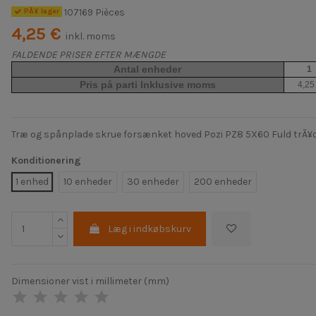
107169 Pièces
PÃ¥ lager
4,25 €
inkl. moms
FALDENDE PRISER EFTER MÆNGDE
Antal enheder
1
Pris på parti Inklusive moms
4,25
Træ og spånplade skrue forsænket hoved Pozi PZ8 5X60 Fuld trÃ¥d
Konditionering
1 enhed
10 enheder
30 enheder
200 enheder
Læg i indkøbskurv
Dimensioner vist i millimeter (mm)