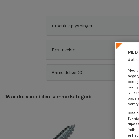
Produktoplysninger
Beskrivelse
MED 
det e
Med di
Anmeldelser (0)
adgang
besøg 
samtyk
Du kan
16 andre varer i den samme kategori:
basere
samtyk
Dine p
Teknis
tilpas
indhol
enheds