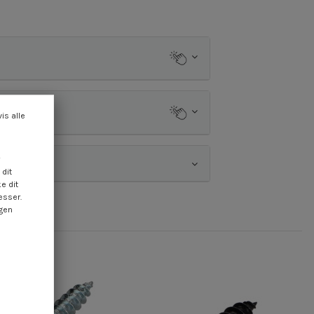
vis alle
dit
e dit
esser.
ngen