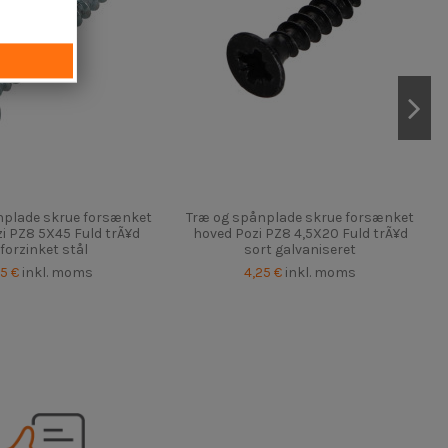
nplade skrue forsænket
Træ og spånplade skrue forsænket
i PZ8 5X45 Fuld trÃ¥d
hoved Pozi PZ8 4,5X20 Fuld trÃ¥d
lforzinket stål
sort galvaniseret
85 €
inkl. moms
4,25 €
inkl. moms