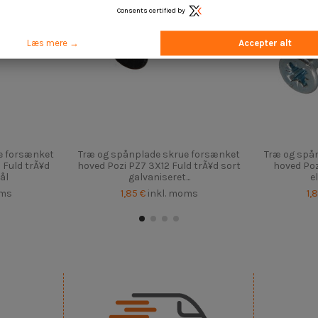
Consents certified by
Læs mere →
Accepter alt
e forsænket
Træ og spånplade skrue forsænket
Træ og spå
 Fuld trÃ¥d
hoved Pozi PZ7 3X12 Fuld trÃ¥d sort
hoved Poz
ål
galvaniseret...
e
oms
1,85 €
inkl. moms
1,