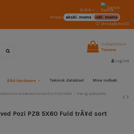
Dansk
EUR €
Priser:
ekskl. moms
inkl. moms
Ønskeliste (
0
)
Indkøbskurv
Tomme
Log ind
Teknisk datablad
Mine indkøb
Båd-hardware
ladeskrue forsænket hoved Pozi Fuld trÃ¥d
Træ og spånplade
ved Pozi PZ8 5X60 Fuld trÃ¥d sort