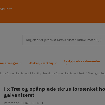
sklusive
Fastgørelseselementer
rne stænger
Æsker/værktøj
krue forsænket hoved Rå stål
Træskrue forsænket hoved Pozi
Træ og spånp
1 x Træ og spånplade skrue forsænket ho
galvaniseret
Reference
2004506006_1