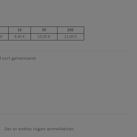
10
30
200
 €
8,45 €
10,20 €
11,00 €
 sort galvaniseret
Der er endnu ingen anmeldelser.